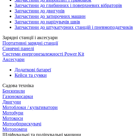
Запчастини до глибинних і поверхневих вібраторів
Запчастини до двигунів
Запчастини до затирочних машин
Запчастини до нарізувачів швів
Запчастини до штукатурних станцій і пневмоподатчиків
Зарядні станції і аксесуари
Портативні зарядні станції
Сонячні панелі
Системи енергонезалежності Power Kit
Аксесуари
Додаткові батареї
Кейси та сумки
Садова техніка
Бензопили
Газонокосарки
Двигуни
Мотоблоки / культиватори
Мотобури
Мотокоси
Мотообприскувачі
Мотопомпи
Шліфувальні та полірувальні машини