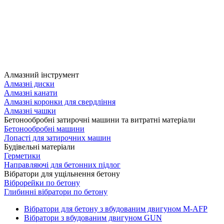
Алмазний інструмент
Алмазні диски
Алмазні канати
Алмазні коронки для свердління
Алмазні чашки
Бетонообробні затирочні машини та витратні матеріали
Бетонообробні машини
Лопасті для затирочних машин
Будівельні матеріали
Герметики
Направляючі для бетонних підлог
Вібратори для ущільнення бетону
Віброрейки по бетону
Глибинні вібратори по бетону
Вібратори для бетону з вбудованим двигуном M-AFP
Вібратори з вбудованим двигуном GUN