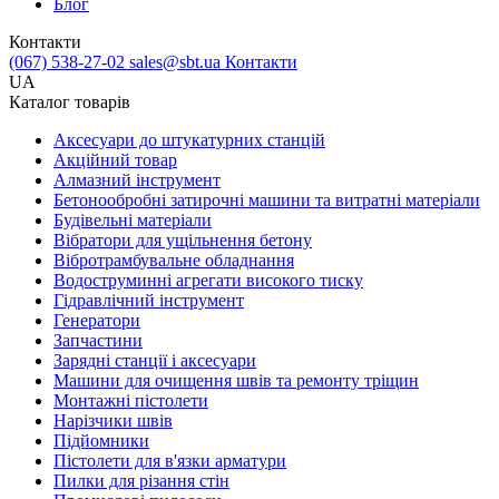
Блог
Контакти
(067) 538-27-02
sales@sbt.ua
Контакти
UA
Каталог товарів
Аксесуари до штукатурних станцій
Акційний товар
Алмазний інструмент
Бетонообробні затирочні машини та витратні матеріали
Будівельні матеріали
Вібратори для ущільнення бетону
Вібротрамбувальне обладнання
Водоструминні агрегати високого тиску
Гідравлічний інструмент
Генератори
Запчастини
Зарядні станції і аксесуари
Машини для очищення швів та ремонту тріщин
Монтажні пістолети
Нарізчики швів
Підйомники
Пістолети для в'язки арматури
Пилки для різання стін