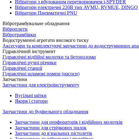
Вібратори з вбудованим перетворювачем i-SPYDER
Вібратори електричні 220B тип AVMU, RVMUE, DINGO
Вібратори Пневматичні PNU
Вібротрамбувальне обладнання
Віброплити
Вібротрамбівки
Водоструминні агрегати високого тиску
Аксесуари та комплектуючі запчастини до водоструминних апа
Гідравлічний інструмент
Гідравлічні відбійні молотки та бетоноломи
Гідравлічні ручні різчики
Гідравлічні станції
Гідравлічні шламові помпи (насоси)
Запчастини
Запчастини для електроінструменту
Вугільні щітки
Якоря і статори
Запчастини до будівельного обладнання
Запчастини для перфораторів і відбійних молотків
Запчастини для стрічкових пилок
Запчастини до в'язальних пістолетів
Запчастини до віброплит і трамбівок