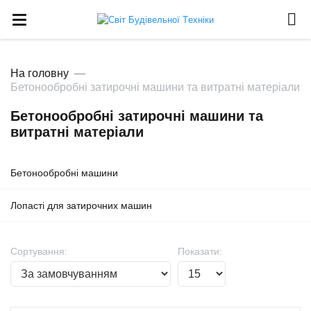
На головну
Бетонообробні затирочні машини та витратні матеріали
Бетонообробні затирочні машини та
витратні матеріали
Бетонообробні машини
Лопасті для затирочних машин
Сортування:
Показати: