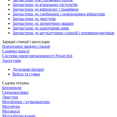
Запчастини до в'язальних пістолетів
Запчастини до віброплит і трамбівок
Запчастини до глибинних і поверхневих вібраторів
Запчастини до двигунів
Запчастини до затирочних машин
Запчастини до нарізувачів швів
Запчастини до штукатурних станцій і пневмоподатчиків
Зарядні станції і аксесуари
Портативні зарядні станції
Сонячні панелі
Системи енергонезалежності Power Kit
Аксесуари
Додаткові батареї
Кейси та сумки
Садова техніка
Бензопили
Газонокосарки
Двигуни
Мотоблоки / культиватори
Мотобури
Мотокоси
Мотообприскувачі