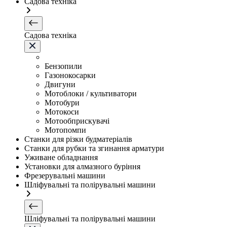
Садова техніка
Садова техніка
Бензопили
Газонокосарки
Двигуни
Мотоблоки / культиватори
Мотобури
Мотокоси
Мотообприскувачі
Мотопомпи
Станки для різки будматеріалів
Станки для рубки та згинання арматури
Уживане обладнання
Установки для алмазного буріння
Фрезерувальні машини
Шліфувальні та полірувальні машини
Шліфувальні та полірувальні машини