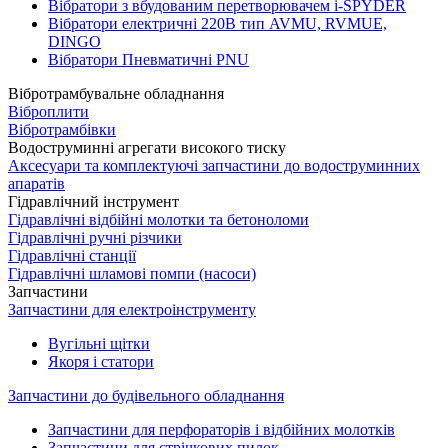
Вібратори з вбудованим перетворювачем i-SPYDER
Вібратори електричні 220B тип AVMU, RVMUE,
DINGO
Вібратори Пневматичні PNU
Вібротрамбувальне обладнання
Віброплити
Вібротрамбівки
Водоструминні агрегати високого тиску
Аксесуари та комплектуючі запчастини до водоструминних
апаратів
Гідравлічний інструмент
Гідравлічні відбійні молотки та бетоноломи
Гідравлічні ручні різчики
Гідравлічні станції
Гідравлічні шламові помпи (насоси)
Запчастини
Запчастини для електроінструменту
Вугільні щітки
Якоря і статори
Запчастини до будівельного обладнання
Запчастини для перфораторів і відбійних молотків
Запчастини для стрічкових пилок