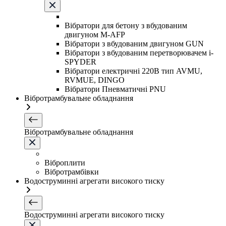
Вібратори для бетону з вбудованим
двигуном M-AFP
Вібратори з вбудованим двигуном GUN
Вібратори з вбудованим перетворювачем i-
SPYDER
Вібратори електричні 220B тип AVMU,
RVMUE, DINGO
Вібратори Пневматичні PNU
Вібротрамбувальне обладнання
Вібротрамбувальне обладнання
Віброплити
Вібротрамбівки
Водоструминні агрегати високого тиску
Водоструминні агрегати високого тиску