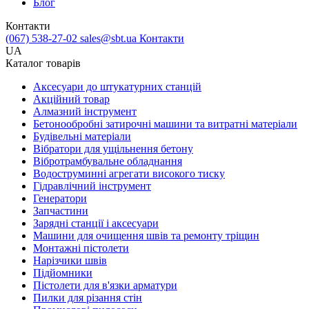
Блог
Контакти
(067) 538-27-02
sales@sbt.ua
Контакти
UA
Каталог товарів
Аксесуари до штукатурних станцій
Акційний товар
Алмазний інструмент
Бетонообробні затирочні машини та витратні матеріали
Будівельні матеріали
Вібратори для ущільнення бетону
Вібротрамбувальне обладнання
Водоструминні агрегати високого тиску
Гідравлічний інструмент
Генератори
Запчастини
Зарядні станції і аксесуари
Машини для очищення швів та ремонту тріщин
Монтажні пістолети
Нарізчики швів
Підйомники
Пістолети для в'язки арматури
Пилки для різання стін