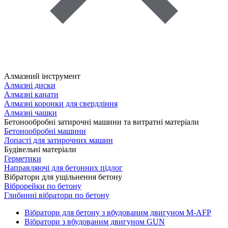
Алмазний інструмент
Алмазні диски
Алмазні канати
Алмазні коронки для свердління
Алмазні чашки
Бетонообробні затирочні машини та витратні матеріали
Бетонообробні машини
Лопасті для затирочних машин
Будівельні матеріали
Герметики
Направляючі для бетонних підлог
Вібратори для ущільнення бетону
Віброрейки по бетону
Глибинні вібратори по бетону
Вібратори для бетону з вбудованим двигуном M-AFP
Вібратори з вбудованим двигуном GUN