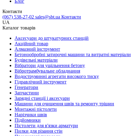
Блог
Контакти
(067) 538-27-02
sales@sbt.ua
Контакти
UA
Каталог товарів
Аксесуари до штукатурних станцій
Акційний товар
Алмазний інструмент
Бетонообробні затирочні машини та витратні матеріали
Будівельні матеріали
Вібратори для ущільнення бетону
Вібротрамбувальне обладнання
Водоструминні агрегати високого тиску
Гідравлічний інструмент
Генератори
Запчастини
Зарядні станції і аксесуари
Машини для очищення швів та ремонту тріщин
Монтажні пістолети
Нарізчики швів
Підйомники
Пістолети для в'язки арматури
Пилки для різання стін