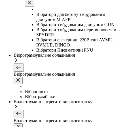
Вібратори для бетону з вбудованим
двигуном M-AFP
Вібратори з вбудованим двигуном GUN
Вібратори з вбудованим перетворювачем i-
SPYDER
Вібратори електричні 220B тип AVMU,
RVMUE, DINGO
Вібратори Пневматичні PNU
Вібротрамбувальне обладнання
Вібротрамбувальне обладнання
Віброплити
Вібротрамбівки
Водоструминні агрегати високого тиску
Водоструминні агрегати високого тиску