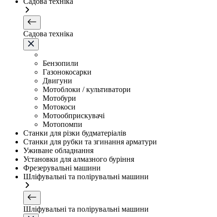
Садова техніка
Садова техніка
Бензопили
Газонокосарки
Двигуни
Мотоблоки / культиватори
Мотобури
Мотокоси
Мотообприскувачі
Мотопомпи
Станки для різки будматеріалів
Станки для рубки та згинання арматури
Уживане обладнання
Установки для алмазного буріння
Фрезерувальні машини
Шліфувальні та полірувальні машини
Шліфувальні та полірувальні машини