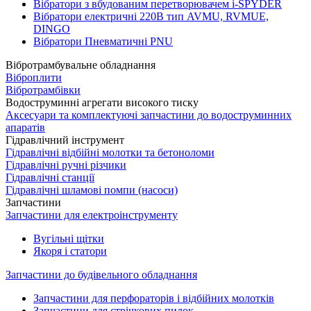
Вібратори з вбудованим перетворювачем i-SPYDER
Вібратори електричні 220B тип AVMU, RVMUE,
DINGO
Вібратори Пневматичні PNU
Вібротрамбувальне обладнання
Віброплити
Вібротрамбівки
Водоструминні агрегати високого тиску
Аксесуари та комплектуючі запчастини до водоструминних
апаратів
Гідравлічний інструмент
Гідравлічні відбійні молотки та бетоноломи
Гідравлічні ручні різчики
Гідравлічні станції
Гідравлічні шламові помпи (насоси)
Запчастини
Запчастини для електроінструменту
Вугільні щітки
Якоря і статори
Запчастини до будівельного обладнання
Запчастини для перфораторів і відбійних молотків
Запчастини для стрічкових пилок