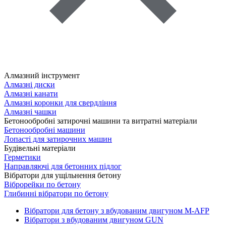
Алмазний інструмент
Алмазні диски
Алмазні канати
Алмазні коронки для свердління
Алмазні чашки
Бетонообробні затирочні машини та витратні матеріали
Бетонообробні машини
Лопасті для затирочних машин
Будівельні матеріали
Герметики
Направляючі для бетонних підлог
Вібратори для ущільнення бетону
Віброрейки по бетону
Глибинні вібратори по бетону
Вібратори для бетону з вбудованим двигуном M-AFP
Вібратори з вбудованим двигуном GUN