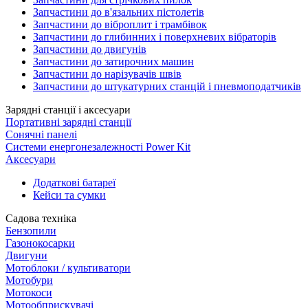
Запчастини до в'язальних пістолетів
Запчастини до віброплит і трамбівок
Запчастини до глибинних і поверхневих вібраторів
Запчастини до двигунів
Запчастини до затирочних машин
Запчастини до нарізувачів швів
Запчастини до штукатурних станцій і пневмоподатчиків
Зарядні станції і аксесуари
Портативні зарядні станції
Сонячні панелі
Системи енергонезалежності Power Kit
Аксесуари
Додаткові батареї
Кейси та сумки
Садова техніка
Бензопили
Газонокосарки
Двигуни
Мотоблоки / культиватори
Мотобури
Мотокоси
Мотообприскувачі