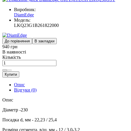
Виробник:
DiamEdge
Модель:
LKQ23G1B261822000
До порівняння
В закладки
940 грн
В наявності
Кількість
Купити
Опис
Відгуки (0)
Опис
Діаметр -230
Посадка d, мм - 22,23 / 25,4
Розміри сегмента, в/ш, мм - 12 / 3,0-3,2