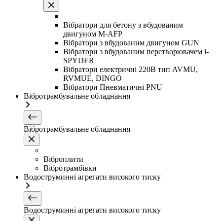
Вібратори для бетону з вбудованим
двигуном M-AFP
Вібратори з вбудованим двигуном GUN
Вібратори з вбудованим перетворювачем i-
SPYDER
Вібратори електричні 220B тип AVMU,
RVMUE, DINGO
Вібратори Пневматичні PNU
Вібротрамбувальне обладнання
Вібротрамбувальне обладнання
Віброплити
Вібротрамбівки
Водоструминні агрегати високого тиску
Водоструминні агрегати високого тиску