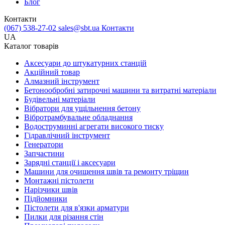
Блог
Контакти
(067) 538-27-02
sales@sbt.ua
Контакти
UA
Каталог товарів
Аксесуари до штукатурних станцій
Акційний товар
Алмазний інструмент
Бетонообробні затирочні машини та витратні матеріали
Будівельні матеріали
Вібратори для ущільнення бетону
Вібротрамбувальне обладнання
Водоструминні агрегати високого тиску
Гідравлічний інструмент
Генератори
Запчастини
Зарядні станції і аксесуари
Машини для очищення швів та ремонту тріщин
Монтажні пістолети
Нарізчики швів
Підйомники
Пістолети для в'язки арматури
Пилки для різання стін