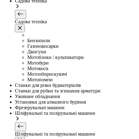
Садова техніка
Садова техніка
Бензопили
Газонокосарки
Двигуни
Мотоблоки / культиватори
Мотобури
Мотокоси
Мотообприскувачі
Мотопомпи
Станки для різки будматеріалів
Станки для рубки та згинання арматури
Уживане обладнання
Установки для алмазного буріння
Фрезерувальні машини
Шліфувальні та полірувальні машини
Шліфувальні та полірувальні машини