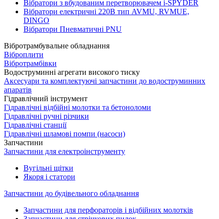
Вібратори з вбудованим перетворювачем i-SPYDER
Вібратори електричні 220B тип AVMU, RVMUE,
DINGO
Вібратори Пневматичні PNU
Вібротрамбувальне обладнання
Віброплити
Вібротрамбівки
Водоструминні агрегати високого тиску
Аксесуари та комплектуючі запчастини до водоструминних
апаратів
Гідравлічний інструмент
Гідравлічні відбійні молотки та бетоноломи
Гідравлічні ручні різчики
Гідравлічні станції
Гідравлічні шламові помпи (насоси)
Запчастини
Запчастини для електроінструменту
Вугільні щітки
Якоря і статори
Запчастини до будівельного обладнання
Запчастини для перфораторів і відбійних молотків
Запчастини для стрічкових пилок