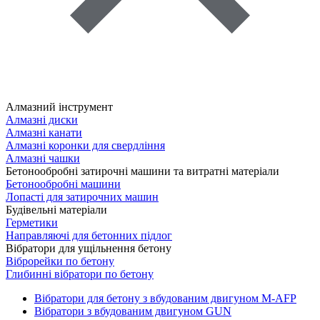
Алмазний інструмент
Алмазні диски
Алмазні канати
Алмазні коронки для свердління
Алмазні чашки
Бетонообробні затирочні машини та витратні матеріали
Бетонообробні машини
Лопасті для затирочних машин
Будівельні матеріали
Герметики
Направляючі для бетонних підлог
Вібратори для ущільнення бетону
Віброрейки по бетону
Глибинні вібратори по бетону
Вібратори для бетону з вбудованим двигуном M-AFP
Вібратори з вбудованим двигуном GUN