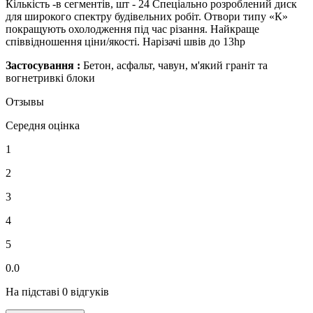
Кількість -в сегментів, шт - 24 Спеціально розроблений диск
для широкого спектру будівельних робіт. Отвори типу «К»
покращують охолодження під час різання. Найкраще
співвідношення ціни/якості. Нарізачі швів до 13hp
Застосування :
Бетон, асфальт, чавун, м'який граніт та
вогнетривкі блоки
Отзывы
Середня оцінка
1
2
3
4
5
0.0
На підставі 0 відгуків