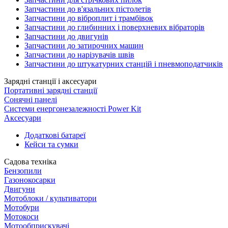
Запчастини до в'язальних пістолетів
Запчастини до віброплит і трамбівок
Запчастини до глибинних і поверхневих вібраторів
Запчастини до двигунів
Запчастини до затирочних машин
Запчастини до нарізувачів швів
Запчастини до штукатурних станцій і пневмоподатчиків
Зарядні станції і аксесуари
Портативні зарядні станції
Сонячні панелі
Системи енергонезалежності Power Kit
Аксесуари
Додаткові батареї
Кейси та сумки
Садова техніка
Бензопили
Газонокосарки
Двигуни
Мотоблоки / культиватори
Мотобури
Мотокоси
Мотообприскувачі