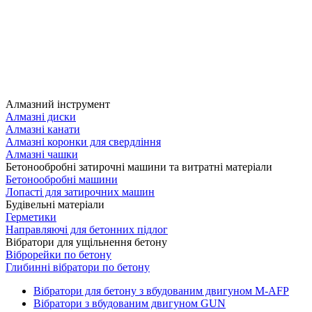
Алмазний інструмент
Алмазні диски
Алмазні канати
Алмазні коронки для свердління
Алмазні чашки
Бетонообробні затирочні машини та витратні матеріали
Бетонообробні машини
Лопасті для затирочних машин
Будівельні матеріали
Герметики
Направляючі для бетонних підлог
Вібратори для ущільнення бетону
Віброрейки по бетону
Глибинні вібратори по бетону
Вібратори для бетону з вбудованим двигуном M-AFP
Вібратори з вбудованим двигуном GUN