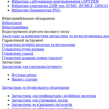
Вібратори з вбудованим перетворювачем i-SPYDER
Вібратори електричні 220B тип AVMU, RVMUE, DINGO
Вібратори Пневматичні PNU
Вібротрамбувальне обладнання
Віброплити
Вібротрамбівки
Водоструминні агрегати високого тиску
Аксесуари та комплектуючі запчастини до водоструминних апа
Гідравлічний інструмент
Гідравлічні відбійні молотки та бетоноломи
Гідравлічні ручні різчики
Гідравлічні станції
Гідравлічні шламові помпи (насоси)
Запчастини
Запчастини для електроінструменту
Вугільні щітки
Якоря і статори
Запчастини до будівельного обладнання
Запчастини для перфораторів і відбійних молотків
Запчастини для стрічкових пилок
Запчастини до в'язальних пістолетів
Запчастини до віброплит і трамбівок