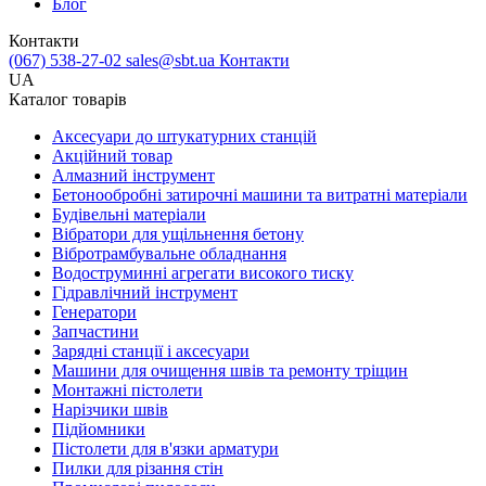
Блог
Контакти
(067) 538-27-02
sales@sbt.ua
Контакти
UA
Каталог товарів
Аксесуари до штукатурних станцій
Акційний товар
Алмазний інструмент
Бетонообробні затирочні машини та витратні матеріали
Будівельні матеріали
Вібратори для ущільнення бетону
Вібротрамбувальне обладнання
Водоструминні агрегати високого тиску
Гідравлічний інструмент
Генератори
Запчастини
Зарядні станції і аксесуари
Машини для очищення швів та ремонту тріщин
Монтажні пістолети
Нарізчики швів
Підйомники
Пістолети для в'язки арматури
Пилки для різання стін