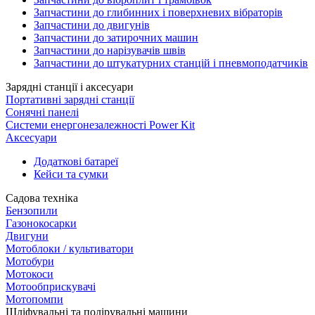
Запчастини до глибинних і поверхневих вібраторів
Запчастини до двигунів
Запчастини до затирочних машин
Запчастини до нарізувачів швів
Запчастини до штукатурних станцій і пневмоподатчиків
Зарядні станції і аксесуари
Портативні зарядні станції
Сонячні панелі
Системи енергонезалежності Power Kit
Аксесуари
Додаткові батареї
Кейси та сумки
Садова техніка
Бензопили
Газонокосарки
Двигуни
Мотоблоки / культиватори
Мотобури
Мотокоси
Мотообприскувачі
Мотопомпи
Шліфувальні та полірувальні машини