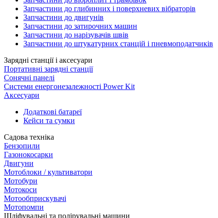
Запчастини до глибинних і поверхневих вібраторів
Запчастини до двигунів
Запчастини до затирочних машин
Запчастини до нарізувачів швів
Запчастини до штукатурних станцій і пневмоподатчиків
Зарядні станції і аксесуари
Портативні зарядні станції
Сонячні панелі
Системи енергонезалежності Power Kit
Аксесуари
Додаткові батареї
Кейси та сумки
Садова техніка
Бензопили
Газонокосарки
Двигуни
Мотоблоки / культиватори
Мотобури
Мотокоси
Мотообприскувачі
Мотопомпи
Шліфувальні та полірувальні машини