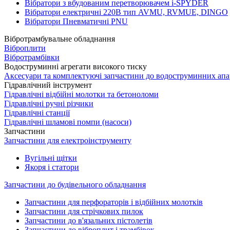
Вібратори з вбудованим перетворювачем i-SPYDER
Вібратори електричні 220B тип AVMU, RVMUE, DINGO
Вібратори Пневматичні PNU
Вібротрамбувальне обладнання
Віброплити
Вібротрамбівки
Водоструминні агрегати високого тиску
Аксесуари та комплектуючі запчастини до водоструминних апа
Гідравлічний інструмент
Гідравлічні відбійні молотки та бетоноломи
Гідравлічні ручні різчики
Гідравлічні станції
Гідравлічні шламові помпи (насоси)
Запчастини
Запчастини для електроінструменту
Вугільні щітки
Якоря і статори
Запчастини до будівельного обладнання
Запчастини для перфораторів і відбійних молотків
Запчастини для стрічкових пилок
Запчастини до в'язальних пістолетів
Запчастини до віброплит і трамбівок