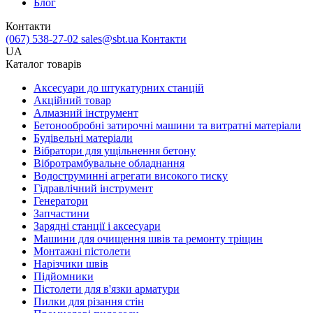
Блог
Контакти
(067) 538-27-02
sales@sbt.ua
Контакти
UA
Каталог товарів
Аксесуари до штукатурних станцій
Акційний товар
Алмазний інструмент
Бетонообробні затирочні машини та витратні матеріали
Будівельні матеріали
Вібратори для ущільнення бетону
Вібротрамбувальне обладнання
Водоструминні агрегати високого тиску
Гідравлічний інструмент
Генератори
Запчастини
Зарядні станції і аксесуари
Машини для очищення швів та ремонту тріщин
Монтажні пістолети
Нарізчики швів
Підйомники
Пістолети для в'язки арматури
Пилки для різання стін