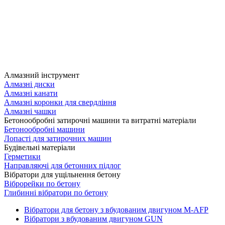
Алмазний інструмент
Алмазні диски
Алмазні канати
Алмазні коронки для свердління
Алмазні чашки
Бетонообробні затирочні машини та витратні матеріали
Бетонообробні машини
Лопасті для затирочних машин
Будівельні матеріали
Герметики
Направляючі для бетонних підлог
Вібратори для ущільнення бетону
Віброрейки по бетону
Глибинні вібратори по бетону
Вібратори для бетону з вбудованим двигуном M-AFP
Вібратори з вбудованим двигуном GUN