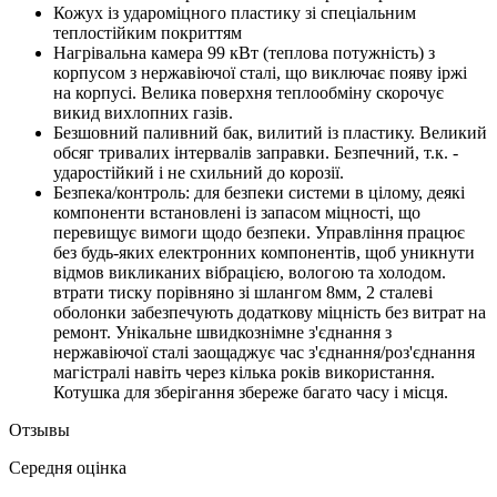
Кожух із удароміцного пластику зі спеціальним
теплостійким покриттям
Нагрівальна камера 99 кВт (теплова потужність) з
корпусом з нержавіючої сталі, що виключає появу іржі
на корпусі. Велика поверхня теплообміну скорочує
викид вихлопних газів.
Безшовний паливний бак, вилитий із пластику. Великий
обсяг тривалих інтервалів заправки. Безпечний, т.к. -
ударостійкий і не схильний до корозії.
Безпека/контроль: для безпеки системи в цілому, деякі
компоненти встановлені із запасом міцності, що
перевищує вимоги щодо безпеки. Управління працює
без будь-яких електронних компонентів, щоб уникнути
відмов викликаних вібрацією, вологою та холодом.
втрати тиску порівняно зі шлангом 8мм, 2 сталеві
оболонки забезпечують додаткову міцність без витрат на
ремонт. Унікальне швидкознімне з'єднання з
нержавіючої сталі заощаджує час з'єднання/роз'єднання
магістралі навіть через кілька років використання.
Котушка для зберігання збереже багато часу і місця.
Отзывы
Середня оцінка