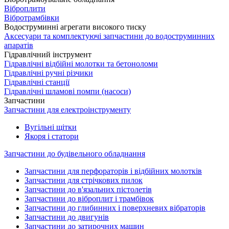
Віброплити
Вібротрамбівки
Водоструминні агрегати високого тиску
Аксесуари та комплектуючі запчастини до водоструминних
апаратів
Гідравлічний інструмент
Гідравлічні відбійні молотки та бетоноломи
Гідравлічні ручні різчики
Гідравлічні станції
Гідравлічні шламові помпи (насоси)
Запчастини
Запчастини для електроінструменту
Вугільні щітки
Якоря і статори
Запчастини до будівельного обладнання
Запчастини для перфораторів і відбійних молотків
Запчастини для стрічкових пилок
Запчастини до в'язальних пістолетів
Запчастини до віброплит і трамбівок
Запчастини до глибинних і поверхневих вібраторів
Запчастини до двигунів
Запчастини до затирочних машин