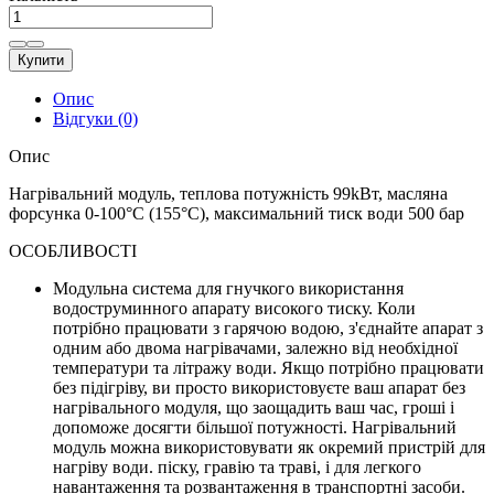
Купити
Опис
Відгуки (0)
Опис
Нагрівальний модуль, теплова потужність 99kВт, масляна
форсунка 0-100°С (155°С), максимальний тиск води 500 бар
ОСОБЛИВОСТІ
Модульна система для гнучкого використання
водоструминного апарату високого тиску. Коли
потрібно працювати з гарячою водою, з'єднайте апарат з
одним або двома нагрівачами, залежно від необхідної
температури та літражу води. Якщо потрібно працювати
без підігріву, ви просто використовуєте ваш апарат без
нагрівального модуля, що заощадить ваш час, гроші і
допоможе досягти більшої потужності. Нагрівальний
модуль можна використовувати як окремий пристрій для
нагріву води. піску, гравію та траві, і для легкого
навантаження та розвантаження в транспортні засоби.