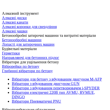
Алмазний інструмент
Алмазні диски
Алмазні канати
Алмазні коронки для свердління
Алмазні чашки
Бетонообробні затирочні машини та витратні матеріали
Бетонообробні машини
Лопасті для затирочних машин
Будівельні матеріали
Герметики
Направляючі для бетонних підлог
Вібратори для ущільнення бетону
Віброрейки по бетону
Глибинні вібратори по бетону
Вібратори для бетону з вбудованим двигуном M-AFP
Вібратори з вбудованим двигуном GUN
Вібратори з вбудованим перетворювачем i-SPYDER
Вібратори електричні 220B тип AVMU, RVMUE,
DINGO
Вібратори Пневматичні PNU
Вібротрамбувальне обладнання