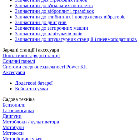
Запчастини до в'язальних пістолетів
Запчастини до віброплит і трамбівок
Запчастини до глибинних і поверхневих вібраторів
Запчастини до двигунів
Запчастини до затирочних машин
Запчастини до нарізувачів швів
Запчастини до штукатурних станцій і пневмоподатчиків
Зарядні станції і аксесуари
Портативні зарядні станції
Сонячні панелі
Системи енергонезалежності Power Kit
Аксесуари
Додаткові батареї
Кейси та сумки
Садова техніка
Бензопили
Газонокосарки
Двигуни
Мотоблоки / культиватори
Мотобури
Мотокоси
Мотообприскувачі