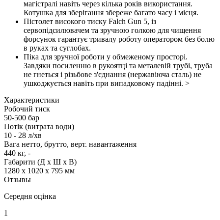
магістралі навіть через кілька років використання.
Котушка для зберігання збереже багато часу і місця.
Пістолет високого тиску Falch Gun 5, із
сервопідсилювачем та зручною голкою для чищення
форсунок гарантує тривалу роботу оператором без болю
в руках та суглобах.
Піка для зручної роботи у обмеженому просторі.
Завдяки посиленню в рукоятці та металевій трубі, труба
не гнеться і різьбове з'єднання (нержавіюча сталь) не
ушкоджується навіть при випадковому падінні. >
Характеристики
Робочий тиск
50-500 бар
Потік (витрата води)
10 - 28 л/хв
Вага нетто, брутто, верт. навантаження
440 кг, -
Габарити (Д х Ш х В)
1280 x 1020 x 795 мм
Отзывы
Середня оцінка
1