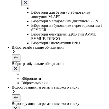
Вібратори для бетону з вбудованим
двигуном M-AFP
Вібратори з вбудованим двигуном GUN
Вібратори з вбудованим перетворювачем i-
SPYDER
Вібратори електричні 220B тип AVMU,
RVMUE, DINGO
Вібратори Пневматичні PNU
Вібротрамбувальне обладнання
Вібротрамбувальне обладнання
Віброплити
Вібротрамбівки
Водоструминні агрегати високого тиску
Водоструминні агрегати високого тиску