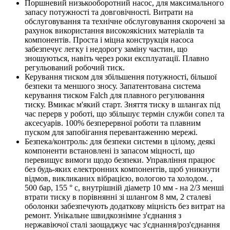
Поршневий низькооборотний насос, для максимального
запасу потужності та довговічності. Витрати на
обслуговування та технічне обслуговування скорочені за
рахунок використання високоякісних матеріалів та
компонентів. Проста і міцна конструкція насоса
забезпечує легку і недорогу заміну частин, що
зношуються, навіть через роки експлуатації. Плавно
регульований робочий тиск.
Керування тиском для збільшення потужності, більшої
безпеки та меншого зносу. Запатентована система
керування тиском Falch для плавного регулювання
тиску. Вмикає м'який старт. Зняття тиску в шлангах під
час перерв у роботі, що збільшує термін служби сопел та
аксесуарів. 100% безперервної роботи та плавним
пуском для запобігання перевантаженню мережі.
Безпека/контроль: для безпеки системи в цілому, деякі
компоненти встановлені із запасом міцності, що
перевищує вимоги щодо безпеки. Управління працює
без будь-яких електронних компонентів, щоб уникнути
відмов, викликаних вібрацією, вологою та холодом. ,
500 бар, 155 ° c, внутрішній діаметр 10 мм - на 2/3 менші
втрати тиску в порівнянні зі шлангом 8 мм, 2 сталеві
оболонки забезпечують додаткову міцність без витрат на
ремонт. Унікальне швидкознімне з'єднання з
нержавіючої сталі заощаджує час з'єднання/роз'єднання