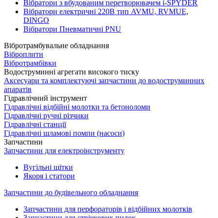
Вібратори з вбудованим перетворювачем i-SPYDER
Вібратори електричні 220B тип AVMU, RVMUE,
DINGO
Вібратори Пневматичні PNU
Вібротрамбувальне обладнання
Віброплити
Вібротрамбівки
Водоструминні агрегати високого тиску
Аксесуари та комплектуючі запчастини до водоструминних
апаратів
Гідравлічний інструмент
Гідравлічні відбійні молотки та бетоноломи
Гідравлічні ручні різчики
Гідравлічні станції
Гідравлічні шламові помпи (насоси)
Запчастини
Запчастини для електроінструменту
Вугільні щітки
Якоря і статори
Запчастини до будівельного обладнання
Запчастини для перфораторів і відбійних молотків
Запчастини для стрічкових пилок