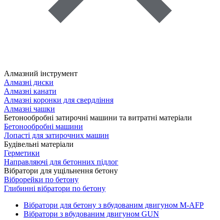
Алмазний інструмент
Алмазні диски
Алмазні канати
Алмазні коронки для свердління
Алмазні чашки
Бетонообробні затирочні машини та витратні матеріали
Бетонообробні машини
Лопасті для затирочних машин
Будівельні матеріали
Герметики
Направляючі для бетонних підлог
Вібратори для ущільнення бетону
Віброрейки по бетону
Глибинні вібратори по бетону
Вібратори для бетону з вбудованим двигуном M-AFP
Вібратори з вбудованим двигуном GUN