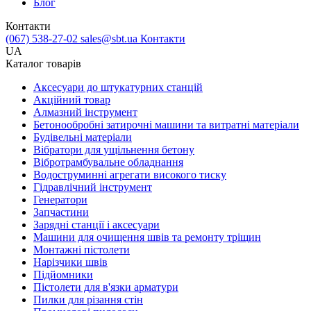
Блог
Контакти
(067) 538-27-02
sales@sbt.ua
Контакти
UA
Каталог товарів
Аксесуари до штукатурних станцій
Акційний товар
Алмазний інструмент
Бетонообробні затирочні машини та витратні матеріали
Будівельні матеріали
Вібратори для ущільнення бетону
Вібротрамбувальне обладнання
Водоструминні агрегати високого тиску
Гідравлічний інструмент
Генератори
Запчастини
Зарядні станції і аксесуари
Машини для очищення швів та ремонту тріщин
Монтажні пістолети
Нарізчики швів
Підйомники
Пістолети для в'язки арматури
Пилки для різання стін