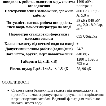
швидкість робоча, холостого ходу, система
1460 об/хв, -,
охолодження
повітряна
Електроживлення/запобіжник, довжина
400 В/50 Гц/63
кабелю
A, 5,0 м
28 кВт 940 об/
Потужність насоса, робоча швидкість,
хв,, 2,0 - 8,0 бар,
тиск води, макс.температура на вході
40 °C
Параметри стандартної форсунки з
055 USgal/хв
плоским соплом
Клапан захисту від нестачі води на вході
+
Допустимий режим роботи (годин/днів)
24/7
Вага нетто, брутто, верт.навантаження
440 кг, -
1280 x 1020 x
Габарити (Д х Ш х В)
795 мм
Рівень шуму, LpA, LwA, +/- 1,5 дБ
78, 96 дБ
ОСОБЛИВОСТІ
Сталева рама безпеки для захисту від пошкоджень та
простоїв , також спрощує транспортування і закріплення
в транспортних засобах. Водяний фільтр для стабільно
високої якості води.