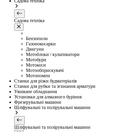
Садова техніка
Садова техніка
Бензопили
Газонокосарки
Двигуни
Мотоблоки / культиватори
Мотобури
Мотокоси
Мотообприскувачі
Мотопомпи
Станки для різки будматеріалів
Станки для рубки та згинання арматури
Уживане обладнання
Установки для алмазного буріння
Фрезерувальні машини
Шліфувальні та полірувальні машини
Шліфувальні та полірувальні машини