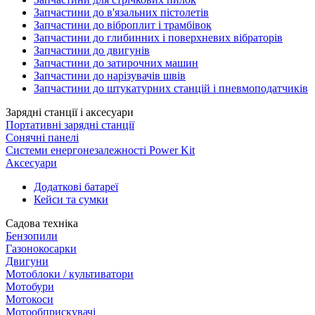
Запчастини до в'язальних пістолетів
Запчастини до віброплит і трамбівок
Запчастини до глибинних і поверхневих вібраторів
Запчастини до двигунів
Запчастини до затирочних машин
Запчастини до нарізувачів швів
Запчастини до штукатурних станцій і пневмоподатчиків
Зарядні станції і аксесуари
Портативні зарядні станції
Сонячні панелі
Системи енергонезалежності Power Kit
Аксесуари
Додаткові батареї
Кейси та сумки
Садова техніка
Бензопили
Газонокосарки
Двигуни
Мотоблоки / культиватори
Мотобури
Мотокоси
Мотообприскувачі