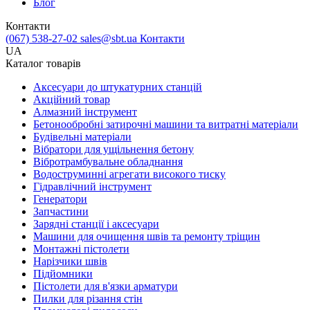
Блог
Контакти
(067) 538-27-02
sales@sbt.ua
Контакти
UA
Каталог товарів
Аксесуари до штукатурних станцій
Акційний товар
Алмазний інструмент
Бетонообробні затирочні машини та витратні матеріали
Будівельні матеріали
Вібратори для ущільнення бетону
Вібротрамбувальне обладнання
Водоструминні агрегати високого тиску
Гідравлічний інструмент
Генератори
Запчастини
Зарядні станції і аксесуари
Машини для очищення швів та ремонту тріщин
Монтажні пістолети
Нарізчики швів
Підйомники
Пістолети для в'язки арматури
Пилки для різання стін