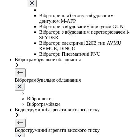
Вібратори для бетону з вбудованим
двигуном M-AFP
Вібратори з вбудованим двигуном GUN
Вібратори з вбудованим перетворювачем i-
SPYDER
Вібратори електричні 220B тип AVMU,
RVMUE, DINGO
Вібратори Пневматичні PNU
Вібротрамбувальне обладнання
Вібротрамбувальне обладнання
Віброплити
Вібротрамбівки
Водоструминні агрегати високого тиску
Водоструминні агрегати високого тиску