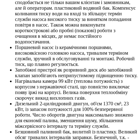
сподобається не тільки вашим клієнтам і замовникам,
але й операторам. пластиковий водяний бак. Компенсує
коливання тиску води на вході та збільшує термін
служби насоса високого тиску за винятком попадання
повітря в насос. Також можна виконувати
короткострокові або пробні (показові) роботи з
очищення в місцях, де немає постійного
водопостачання.
Поршневий насос із керамічними поршнями,
високоякісною головкою насоса, тривалим терміном
служби, зручний в обслуговуванні та монтажі. Робочий
тиск, що плавно регулюється.
Запобіжні пристрої як розривний диск або запобіжний
клапан запобігають неприпустимому підвищенню тиску.
Нагрівальна камера 99 кВт (теплова потужність) з
корпусом з нержавіючої сталі, що повністю виключає
появу іржі на корпусі. Велика поверхня теплообміну
скорочує викид вихлопних газів.
Дизельний 2-циліндровий двигун, об'єм 1370 см³, 23
кВт, із запасом потужності для 100% безперервної
роботи. Число оборотів двигуна максимально знижено
для економії палива, зменшення шуму, збільшення
міжсервісного інтервалу та терміну служби.
Безшовний паливний бак, вилитий із пластику. Великий
обсяг тривалих інтервалів заправки. Безпечний, т.к. -