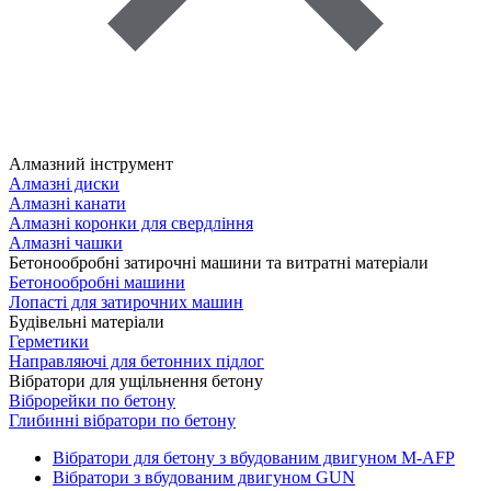
Алмазний інструмент
Алмазні диски
Алмазні канати
Алмазні коронки для свердління
Алмазні чашки
Бетонообробні затирочні машини та витратні матеріали
Бетонообробні машини
Лопасті для затирочних машин
Будівельні матеріали
Герметики
Направляючі для бетонних підлог
Вібратори для ущільнення бетону
Віброрейки по бетону
Глибинні вібратори по бетону
Вібратори для бетону з вбудованим двигуном M-AFP
Вібратори з вбудованим двигуном GUN