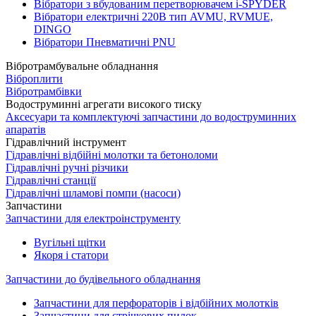
Вібратори з вбудованим перетворювачем i-SPYDER
Вібратори електричні 220B тип AVMU, RVMUE,
DINGO
Вібратори Пневматичні PNU
Вібротрамбувальне обладнання
Віброплити
Вібротрамбівки
Водоструминні агрегати високого тиску
Аксесуари та комплектуючі запчастини до водоструминних
апаратів
Гідравлічний інструмент
Гідравлічні відбійні молотки та бетоноломи
Гідравлічні ручні різчики
Гідравлічні станції
Гідравлічні шламові помпи (насоси)
Запчастини
Запчастини для електроінструменту
Вугільні щітки
Якоря і статори
Запчастини до будівельного обладнання
Запчастини для перфораторів і відбійних молотків
Запчастини для стрічкових пилок