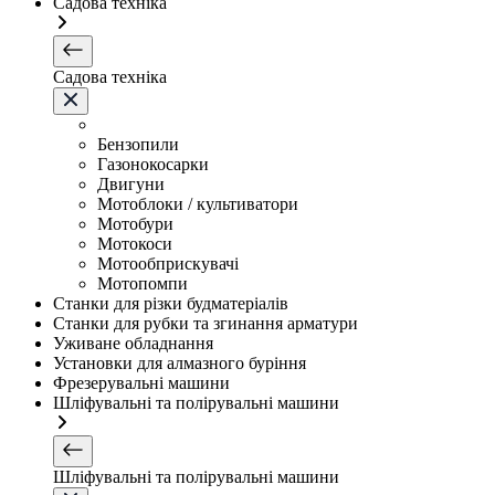
Садова техніка
Садова техніка
Бензопили
Газонокосарки
Двигуни
Мотоблоки / культиватори
Мотобури
Мотокоси
Мотообприскувачі
Мотопомпи
Станки для різки будматеріалів
Станки для рубки та згинання арматури
Уживане обладнання
Установки для алмазного буріння
Фрезерувальні машини
Шліфувальні та полірувальні машини
Шліфувальні та полірувальні машини