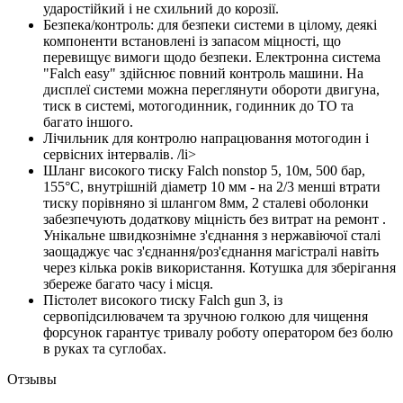
ударостійкий і не схильний до корозії.
Безпека/контроль: для безпеки системи в цілому, деякі
компоненти встановлені із запасом міцності, що
перевищує вимоги щодо безпеки. Електронна система
"Falch easy" здійснює повний контроль машини. На
дисплеї системи можна переглянути обороти двигуна,
тиск в системі, мотогодинник, годинник до ТО та
багато іншого.
Лічильник для контролю напрацювання мотогодин і
сервісних інтервалів. /li>
Шланг високого тиску Falch nonstop 5, 10м, 500 бар,
155°C, внутрішній діаметр 10 мм - на 2/3 менші втрати
тиску порівняно зі шлангом 8мм, 2 сталеві оболонки
забезпечують додаткову міцність без витрат на ремонт .
Унікальне швидкознімне з'єднання з нержавіючої сталі
заощаджує час з'єднання/роз'єднання магістралі навіть
через кілька років використання. Котушка для зберігання
збереже багато часу і місця.
Пістолет високого тиску Falch gun 3, із
сервопідсилювачем та зручною голкою для чищення
форсунок гарантує тривалу роботу оператором без болю
в руках та суглобах.
Отзывы