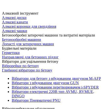
Алмазний інструмент
Алмазні диски
Алмазні канати
Алмазні коронки для свердління
Алмазні чашки
Бетонообробні затирочні машини та витратні матеріали
Бетонообробні машини
Лопасті для затирочних машин
Будівельні матеріали
Герметики
Направляючі для бетонних підлог
Вібратори для ущільнення бетону
Віброрейки по бетону
Глибинні вібратори по бетону
Вібратори для бетону з вбудованим двигуном M-AFP
Вібратори з вбудованим двигуном GUN
Вібратори з вбудованим перетворювачем i-SPYDER
Вібратори електричні 220B тип AVMU, RVMUE,
DINGO
Вібратори Пневматичні PNU
Вібротрамбувальне обладнання