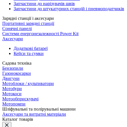
Запчастини до нарізувачів швів
Запчастини до штукатурних станцій і пневмоподатчиків
Зарядні станції і аксесуари
Портативні зарядні станції
Сонячні панелі
Системи енергонезалежності Power Kit
Аксесуари
Додаткові батареї
Кейси та сумки
Садова техніка
Бензопили
Газонокосарки
Двигуни
Мотоблоки / культиватори
Мотобури
Мотокоси
Мотообприскувачі
Мотопомпи
Шліфувальні та полірувальні машини
Аксесуари та витратні матеріали
Каталог товарів