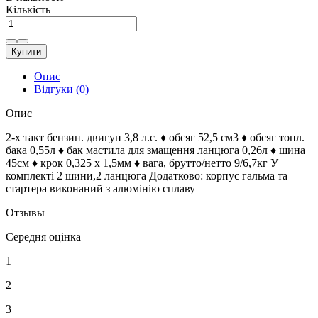
Кількість
Купити
Опис
Відгуки (0)
Опис
2-х такт бензин. двигун 3,8 л.с. ♦ обсяг 52,5 см3 ♦ обсяг топл.
бака 0,55л ♦ бак мастила для змащення ланцюга 0,26л ♦ шина
45см ♦ крок 0,325 х 1,5мм ♦ вага, брутто/нетто 9/6,7кг У
комплекті 2 шини,2 ланцюга Додатково: корпус гальма та
стартера виконаний з алюмінію сплаву
Отзывы
Середня оцінка
1
2
3