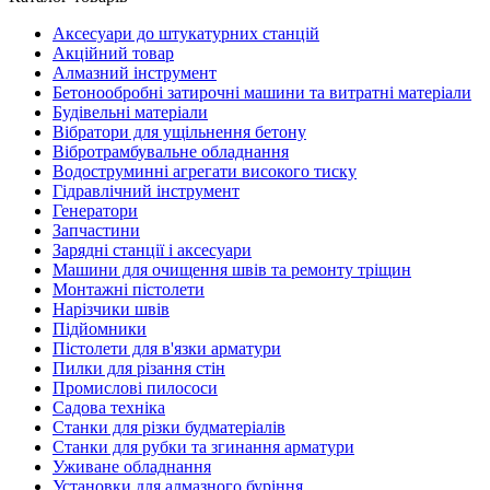
Аксесуари до штукатурних станцій
Акційний товар
Алмазний інструмент
Бетонообробні затирочні машини та витратні матеріали
Будівельні матеріали
Вібратори для ущільнення бетону
Вібротрамбувальне обладнання
Водоструминні агрегати високого тиску
Гідравлічний інструмент
Генератори
Запчастини
Зарядні станції і аксесуари
Машини для очищення швів та ремонту тріщин
Монтажні пістолети
Нарізчики швів
Підйомники
Пістолети для в'язки арматури
Пилки для різання стін
Промислові пилососи
Садова техніка
Станки для різки будматеріалів
Станки для рубки та згинання арматури
Уживане обладнання
Установки для алмазного буріння