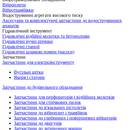
Віброплити
Вібротрамбівки
Водоструминні агрегати високого тиску
Аксесуари та комплектуючі запчастини до водоструминних
апаратів
Гідравлічний інструмент
Гідравлічні відбійні молотки та бетоноломи
Гідравлічні ручні різчики
Гідравлічні станції
Гідравлічні шламові помпи (насоси)
Запчастини
Запчастини для електроінструменту
Вугільні щітки
Якоря і статори
Запчастини до будівельного обладнання
Запчастини для перфораторів і відбійних молотків
Запчастини для стрічкових пилок
Запчастини до в'язальних пістолетів
Запчастини до віброплит і трамбівок
Запчастини до глибинних і поверхневих вібраторів
Запчастини до двигунів
Запчастини до затирочних машин