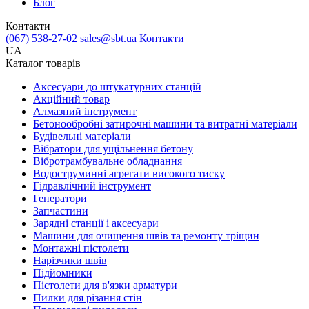
Блог
Контакти
(067) 538-27-02
sales@sbt.ua
Контакти
UA
Каталог товарів
Аксесуари до штукатурних станцій
Акційний товар
Алмазний інструмент
Бетонообробні затирочні машини та витратні матеріали
Будівельні матеріали
Вібратори для ущільнення бетону
Вібротрамбувальне обладнання
Водоструминні агрегати високого тиску
Гідравлічний інструмент
Генератори
Запчастини
Зарядні станції і аксесуари
Машини для очищення швів та ремонту тріщин
Монтажні пістолети
Нарізчики швів
Підйомники
Пістолети для в'язки арматури
Пилки для різання стін