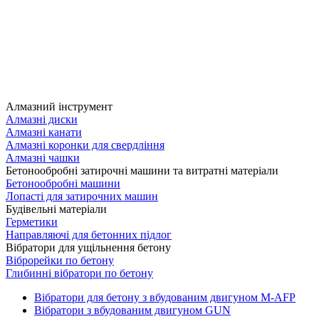
Алмазний інструмент
Алмазні диски
Алмазні канати
Алмазні коронки для свердління
Алмазні чашки
Бетонообробні затирочні машини та витратні матеріали
Бетонообробні машини
Лопасті для затирочних машин
Будівельні матеріали
Герметики
Направляючі для бетонних підлог
Вібратори для ущільнення бетону
Віброрейки по бетону
Глибинні вібратори по бетону
Вібратори для бетону з вбудованим двигуном M-AFP
Вібратори з вбудованим двигуном GUN