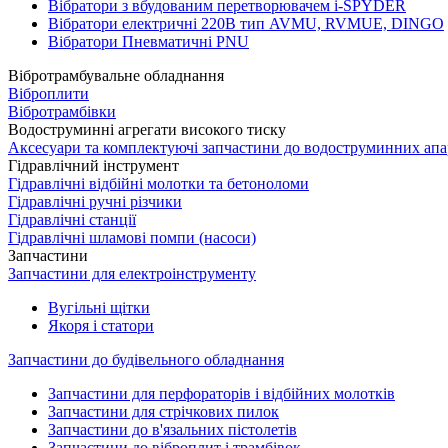
Вібратори з вбудованим перетворювачем i-SPYDER
Вібратори електричні 220B тип AVMU, RVMUE, DINGO
Вібратори Пневматичні PNU
Вібротрамбувальне обладнання
Віброплити
Вібротрамбівки
Водоструминні агрегати високого тиску
Аксесуари та комплектуючі запчастини до водоструминних апа
Гідравлічний інструмент
Гідравлічні відбійні молотки та бетоноломи
Гідравлічні ручні різчики
Гідравлічні станції
Гідравлічні шламові помпи (насоси)
Запчастини
Запчастини для електроінструменту
Вугільні щітки
Якоря і статори
Запчастини до будівельного обладнання
Запчастини для перфораторів і відбійних молотків
Запчастини для стрічкових пилок
Запчастини до в'язальних пістолетів
Запчастини до віброплит і трамбівок