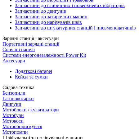
Запчастини до глибинних і поверхневих вібраторів
Запчастини до двигунів
Запчастини до затирочних машин
Запчастини до нарізувачів швів
Запчастини до штукатурних станцій і пневмоподатчиків
Зарядні станції і аксесуари
Портативні зарядні станції
Сонячні панелі
Системи енергонезалежності Power Kit
Аксесуари
Додаткові батареї
Кейси та сумки
Садова техніка
Бензопили
Газонокосарки
Двигуни
Мотоблоки / культиватори
Мотобури
Мотокоси
Мотообприскувачі
Мотопомпи
Шліфувальні та полірувальні машини