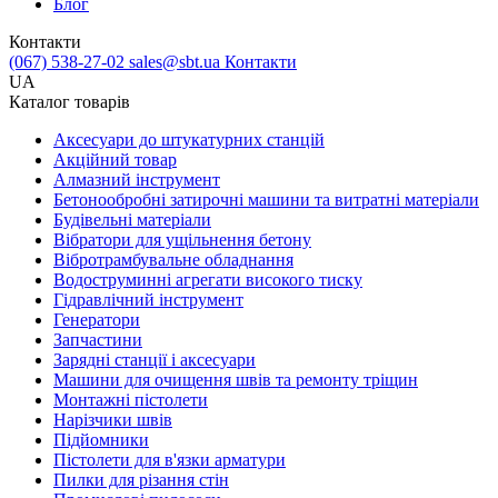
Блог
Контакти
(067) 538-27-02
sales@sbt.ua
Контакти
UA
Каталог товарів
Аксесуари до штукатурних станцій
Акційний товар
Алмазний інструмент
Бетонообробні затирочні машини та витратні матеріали
Будівельні матеріали
Вібратори для ущільнення бетону
Вібротрамбувальне обладнання
Водоструминні агрегати високого тиску
Гідравлічний інструмент
Генератори
Запчастини
Зарядні станції і аксесуари
Машини для очищення швів та ремонту тріщин
Монтажні пістолети
Нарізчики швів
Підйомники
Пістолети для в'язки арматури
Пилки для різання стін