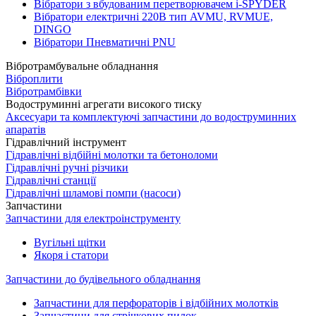
Вібратори з вбудованим перетворювачем i-SPYDER
Вібратори електричні 220B тип AVMU, RVMUE,
DINGO
Вібратори Пневматичні PNU
Вібротрамбувальне обладнання
Віброплити
Вібротрамбівки
Водоструминні агрегати високого тиску
Аксесуари та комплектуючі запчастини до водоструминних
апаратів
Гідравлічний інструмент
Гідравлічні відбійні молотки та бетоноломи
Гідравлічні ручні різчики
Гідравлічні станції
Гідравлічні шламові помпи (насоси)
Запчастини
Запчастини для електроінструменту
Вугільні щітки
Якоря і статори
Запчастини до будівельного обладнання
Запчастини для перфораторів і відбійних молотків
Запчастини для стрічкових пилок