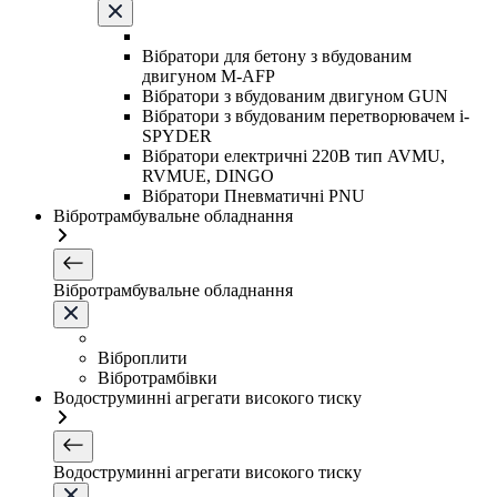
Вібратори для бетону з вбудованим
двигуном M-AFP
Вібратори з вбудованим двигуном GUN
Вібратори з вбудованим перетворювачем i-
SPYDER
Вібратори електричні 220B тип AVMU,
RVMUE, DINGO
Вібратори Пневматичні PNU
Вібротрамбувальне обладнання
Вібротрамбувальне обладнання
Віброплити
Вібротрамбівки
Водоструминні агрегати високого тиску
Водоструминні агрегати високого тиску