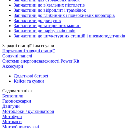
Запчастини до в'язальних пістолетів
Запчастини до віброплит і трамбівок
Запчастини до глибинних і поверхневих вібраторів
Запчастини до двигунів
Запчастини до затирочних машин
Запчастини до нарізувачів швів
Запчастини до штукатурних станцій і пневмоподатчиків
Зарядні станції і аксесуари
Портативні зарядні станції
Сонячні панелі
Системи енергонезалежності Power Kit
Аксесуари
Додаткові батареї
Кейси та сумки
Садова техніка
Бензопили
Газонокосарки
Двигуни
Мотоблоки / культиватори
Мотобури
Мотокоси
Мотообприскувачі