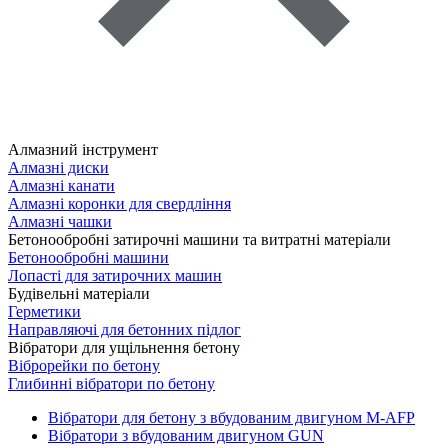
Алмазний інструмент
Алмазні диски
Алмазні канати
Алмазні коронки для свердління
Алмазні чашки
Бетонообробні затирочні машини та витратні матеріали
Бетонообробні машини
Лопасті для затирочних машин
Будівельні матеріали
Герметики
Направляючі для бетонних підлог
Вібратори для ущільнення бетону
Віброрейки по бетону
Глибинні вібратори по бетону
Вібратори для бетону з вбудованим двигуном M-AFP
Вібратори з вбудованим двигуном GUN