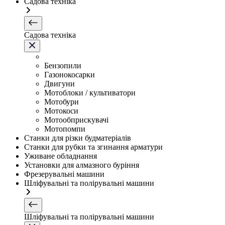
Садова техніка
Садова техніка
Бензопили
Газонокосарки
Двигуни
Мотоблоки / культиватори
Мотобури
Мотокоси
Мотообприскувачі
Мотопомпи
Станки для різки будматеріалів
Станки для рубки та згинання арматури
Уживане обладнання
Установки для алмазного буріння
Фрезерувальні машини
Шліфувальні та полірувальні машини
Шліфувальні та полірувальні машини