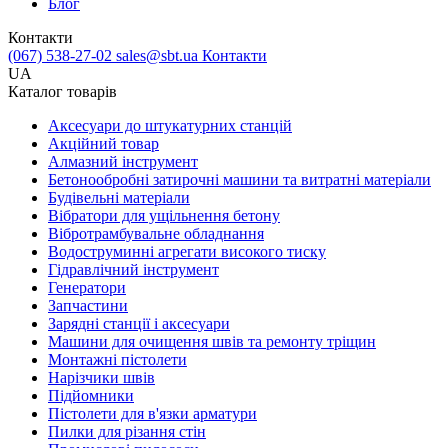
Блог
Контакти
(067) 538-27-02
sales@sbt.ua
Контакти
UA
Каталог товарів
Аксесуари до штукатурних станцій
Акційний товар
Алмазний інструмент
Бетонообробні затирочні машини та витратні матеріали
Будівельні матеріали
Вібратори для ущільнення бетону
Вібротрамбувальне обладнання
Водоструминні агрегати високого тиску
Гідравлічний інструмент
Генератори
Запчастини
Зарядні станції і аксесуари
Машини для очищення швів та ремонту тріщин
Монтажні пістолети
Нарізчики швів
Підйомники
Пістолети для в'язки арматури
Пилки для різання стін