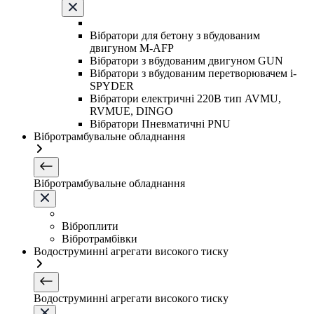
Вібратори для бетону з вбудованим
двигуном M-AFP
Вібратори з вбудованим двигуном GUN
Вібратори з вбудованим перетворювачем i-
SPYDER
Вібратори електричні 220B тип AVMU,
RVMUE, DINGO
Вібратори Пневматичні PNU
Вібротрамбувальне обладнання
Вібротрамбувальне обладнання
Віброплити
Вібротрамбівки
Водоструминні агрегати високого тиску
Водоструминні агрегати високого тиску