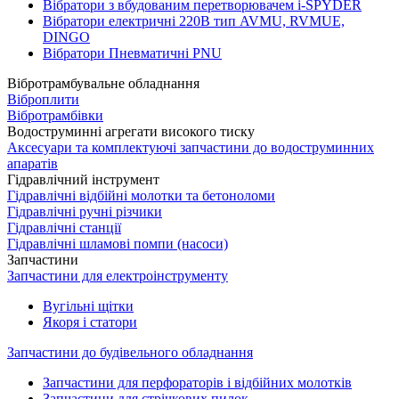
Вібратори з вбудованим перетворювачем i-SPYDER
Вібратори електричні 220B тип AVMU, RVMUE,
DINGO
Вібратори Пневматичні PNU
Вібротрамбувальне обладнання
Віброплити
Вібротрамбівки
Водоструминні агрегати високого тиску
Аксесуари та комплектуючі запчастини до водоструминних
апаратів
Гідравлічний інструмент
Гідравлічні відбійні молотки та бетоноломи
Гідравлічні ручні різчики
Гідравлічні станції
Гідравлічні шламові помпи (насоси)
Запчастини
Запчастини для електроінструменту
Вугільні щітки
Якоря і статори
Запчастини до будівельного обладнання
Запчастини для перфораторів і відбійних молотків
Запчастини для стрічкових пилок