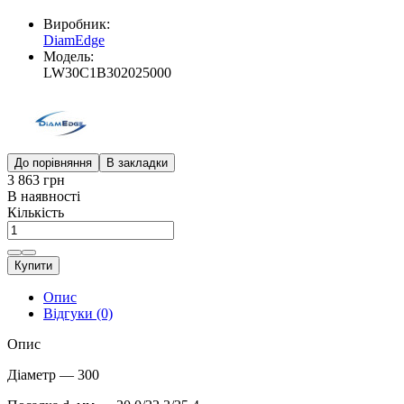
Виробник:
DiamEdge
Модель:
LW30C1B302025000
До порівняння
В закладки
3 863 грн
В наявності
Кількість
Купити
Опис
Відгуки (0)
Опис
Діаметр — 300