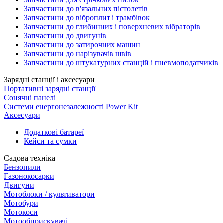
Запчастини до в'язальних пістолетів
Запчастини до віброплит і трамбівок
Запчастини до глибинних і поверхневих вібраторів
Запчастини до двигунів
Запчастини до затирочних машин
Запчастини до нарізувачів швів
Запчастини до штукатурних станцій і пневмоподатчиків
Зарядні станції і аксесуари
Портативні зарядні станції
Сонячні панелі
Системи енергонезалежності Power Kit
Аксесуари
Додаткові батареї
Кейси та сумки
Садова техніка
Бензопили
Газонокосарки
Двигуни
Мотоблоки / культиватори
Мотобури
Мотокоси
Мотообприскувачі