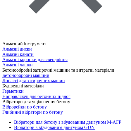
Алмазний інструмент
Алмазні диски
Алмазні канати
Алмазні коронки для свердління
Алмазні чашки
Бетонообробні затирочні машини та витратні матеріали
Бетонообробні машини
Лопасті для затирочних машин
Будівельні матеріали
Герметики
Направляючі для бетонних підлог
Вібратори для ущільнення бетону
Віброрейки по бетону
Глибинні вібратори по бетону
Вібратори для бетону з вбудованим двигуном M-AFP
Вібратори з вбудованим двигуном GUN