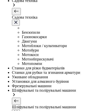
Садова техніка
Садова техніка
Бензопили
Газонокосарки
Двигуни
Мотоблоки / культиватори
Мотобури
Мотокоси
Мотообприскувачі
Мотопомпи
Станки для різки будматеріалів
Станки для рубки та згинання арматури
Уживане обладнання
Установки для алмазного буріння
Фрезерувальні машини
Шліфувальні та полірувальні машини
Шліфувальні та полірувальні машини