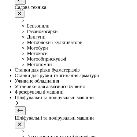
Садова техніка
Бензопили
Газонокосарки
Двигуни
Мотоблоки / культиватори
Мотобури
Мотокоси
Мотообприскувачі
Мотопомпи
Станки для різки будматеріалів
Станки для рубки та згинання арматури
Уживане обладнання
Установки для алмазного буріння
Фрезерувальні машини
Шліфувальні та полірувальні машини
Шліфувальні та полірувальні машини
Аксесуари та витратні матеріали