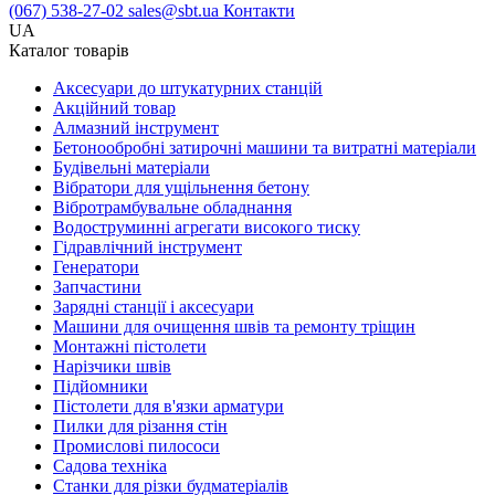
(067) 538-27-02
sales@sbt.ua
Контакти
UA
Каталог товарів
Аксесуари до штукатурних станцій
Акційний товар
Алмазний інструмент
Бетонообробні затирочні машини та витратні матеріали
Будівельні матеріали
Вібратори для ущільнення бетону
Вібротрамбувальне обладнання
Водоструминні агрегати високого тиску
Гідравлічний інструмент
Генератори
Запчастини
Зарядні станції і аксесуари
Машини для очищення швів та ремонту тріщин
Монтажні пістолети
Нарізчики швів
Підйомники
Пістолети для в'язки арматури
Пилки для різання стін
Промислові пилососи
Садова техніка
Станки для різки будматеріалів