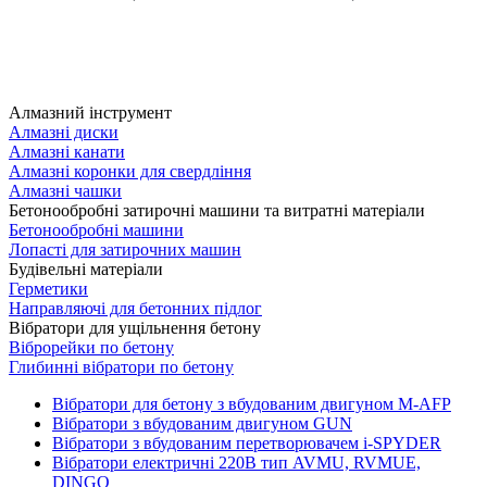
Алмазний інструмент
Алмазні диски
Алмазні канати
Алмазні коронки для свердління
Алмазні чашки
Бетонообробні затирочні машини та витратні матеріали
Бетонообробні машини
Лопасті для затирочних машин
Будівельні матеріали
Герметики
Направляючі для бетонних підлог
Вібратори для ущільнення бетону
Віброрейки по бетону
Глибинні вібратори по бетону
Вібратори для бетону з вбудованим двигуном M-AFP
Вібратори з вбудованим двигуном GUN
Вібратори з вбудованим перетворювачем i-SPYDER
Вібратори електричні 220B тип AVMU, RVMUE,
DINGO