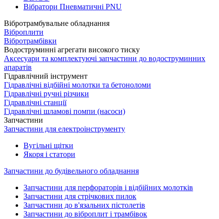
Вібратори Пневматичні PNU
Вібротрамбувальне обладнання
Віброплити
Вібротрамбівки
Водоструминні агрегати високого тиску
Аксесуари та комплектуючі запчастини до водоструминних
апаратів
Гідравлічний інструмент
Гідравлічні відбійні молотки та бетоноломи
Гідравлічні ручні різчики
Гідравлічні станції
Гідравлічні шламові помпи (насоси)
Запчастини
Запчастини для електроінструменту
Вугільні щітки
Якоря і статори
Запчастини до будівельного обладнання
Запчастини для перфораторів і відбійних молотків
Запчастини для стрічкових пилок
Запчастини до в'язальних пістолетів
Запчастини до віброплит і трамбівок