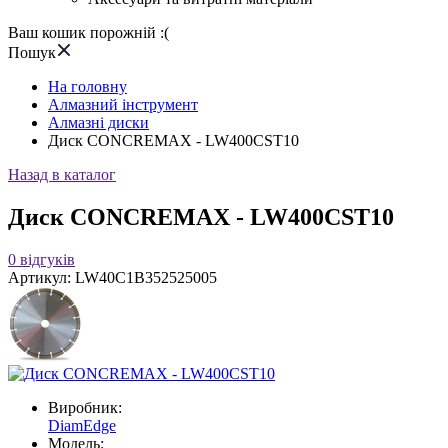
Ваш кошик порожній :(
Пошук
На головну
Алмазний інструмент
Алмазні диски
Диск CONCREMAX - LW400CST10
Назад в каталог
Диск CONCREMAX - LW400CST10
0
відгуків
Артикул:
LW40C1B352525005
Виробник:
DiamEdge
Модель: