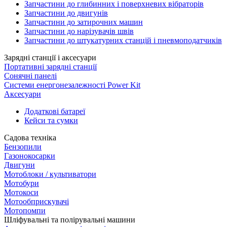
Запчастини до глибинних і поверхневих вібраторів
Запчастини до двигунів
Запчастини до затирочних машин
Запчастини до нарізувачів швів
Запчастини до штукатурних станцій і пневмоподатчиків
Зарядні станції і аксесуари
Портативні зарядні станції
Сонячні панелі
Системи енергонезалежності Power Kit
Аксесуари
Додаткові батареї
Кейси та сумки
Садова техніка
Бензопили
Газонокосарки
Двигуни
Мотоблоки / культиватори
Мотобури
Мотокоси
Мотообприскувачі
Мотопомпи
Шліфувальні та полірувальні машини