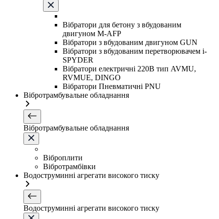
Вібратори для бетону з вбудованим
двигуном M-AFP
Вібратори з вбудованим двигуном GUN
Вібратори з вбудованим перетворювачем i-
SPYDER
Вібратори електричні 220B тип AVMU,
RVMUE, DINGO
Вібратори Пневматичні PNU
Вібротрамбувальне обладнання
Вібротрамбувальне обладнання
Віброплити
Вібротрамбівки
Водоструминні агрегати високого тиску
Водоструминні агрегати високого тиску