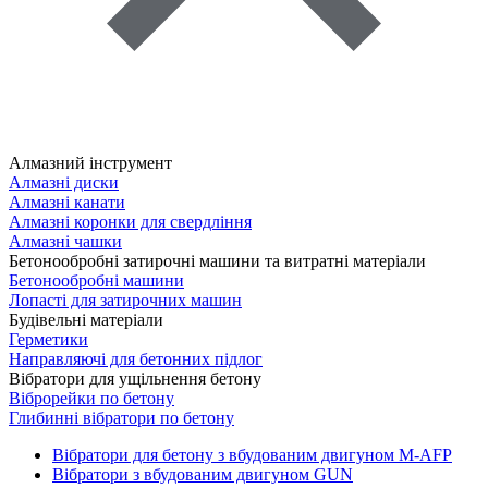
Алмазний інструмент
Алмазні диски
Алмазні канати
Алмазні коронки для свердління
Алмазні чашки
Бетонообробні затирочні машини та витратні матеріали
Бетонообробні машини
Лопасті для затирочних машин
Будівельні матеріали
Герметики
Направляючі для бетонних підлог
Вібратори для ущільнення бетону
Віброрейки по бетону
Глибинні вібратори по бетону
Вібратори для бетону з вбудованим двигуном M-AFP
Вібратори з вбудованим двигуном GUN