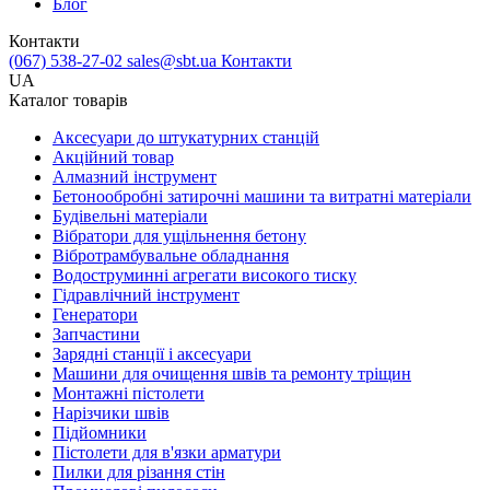
Блог
Контакти
(067) 538-27-02
sales@sbt.ua
Контакти
UA
Каталог товарів
Аксесуари до штукатурних станцій
Акційний товар
Алмазний інструмент
Бетонообробні затирочні машини та витратні матеріали
Будівельні матеріали
Вібратори для ущільнення бетону
Вібротрамбувальне обладнання
Водоструминні агрегати високого тиску
Гідравлічний інструмент
Генератори
Запчастини
Зарядні станції і аксесуари
Машини для очищення швів та ремонту тріщин
Монтажні пістолети
Нарізчики швів
Підйомники
Пістолети для в'язки арматури
Пилки для різання стін