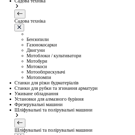
Садова техніка
Садова техніка
Бензопили
Газонокосарки
Двигуни
Мотоблоки / культиватори
Мотобури
Мотокоси
Мотообприскувачі
Мотопомпи
Станки для різки будматеріалів
Станки для рубки та згинання арматури
Уживане обладнання
Установки для алмазного буріння
Фрезерувальні машини
Шліфувальні та полірувальні машини
Шліфувальні та полірувальні машини