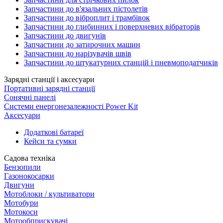
Запчастини до в'язальних пістолетів
Запчастини до віброплит і трамбівок
Запчастини до глибинних і поверхневих вібраторів
Запчастини до двигунів
Запчастини до затирочних машин
Запчастини до нарізувачів швів
Запчастини до штукатурних станцій і пневмоподатчиків
Зарядні станції і аксесуари
Портативні зарядні станції
Сонячні панелі
Системи енергонезалежності Power Kit
Аксесуари
Додаткові батареї
Кейси та сумки
Садова техніка
Бензопили
Газонокосарки
Двигуни
Мотоблоки / культиватори
Мотобури
Мотокоси
Мотообприскувачі