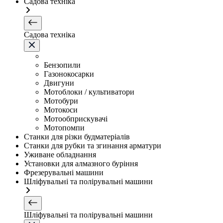
Садова техніка
Садова техніка
Бензопили
Газонокосарки
Двигуни
Мотоблоки / культиватори
Мотобури
Мотокоси
Мотообприскувачі
Мотопомпи
Станки для різки будматеріалів
Станки для рубки та згинання арматури
Уживане обладнання
Установки для алмазного буріння
Фрезерувальні машини
Шліфувальні та полірувальні машини
Шліфувальні та полірувальні машини