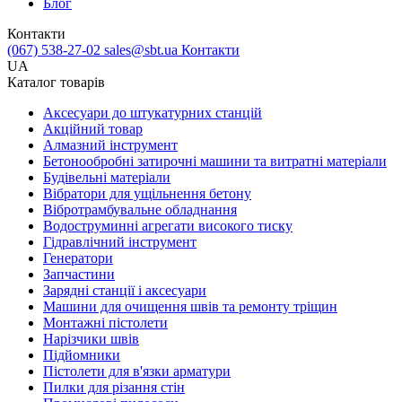
Блог
Контакти
(067) 538-27-02
sales@sbt.ua
Контакти
UA
Каталог товарів
Аксесуари до штукатурних станцій
Акційний товар
Алмазний інструмент
Бетонообробні затирочні машини та витратні матеріали
Будівельні матеріали
Вібратори для ущільнення бетону
Вібротрамбувальне обладнання
Водоструминні агрегати високого тиску
Гідравлічний інструмент
Генератори
Запчастини
Зарядні станції і аксесуари
Машини для очищення швів та ремонту тріщин
Монтажні пістолети
Нарізчики швів
Підйомники
Пістолети для в'язки арматури
Пилки для різання стін