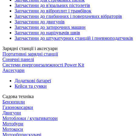
Запчастини до в'язальних пістолетів
Запчастини до віброплит і трамбівок
Запчастини до глибинних і поверхневих вібраторів
Запчастини до двигунів
Запчастини до затирочних машин
Запчастини до нарізувачів швів
Запчастини до штукатурних станцій і пневмоподатчиків
Зарядні станції і аксесуари
Портативні зарядні станції
Сонячні панелі
Системи енергонезалежності Power Kit
Аксесуари
Додаткові батареї
Кейси та сумки
Садова техніка
Бензопили
Газонокосарки
Двигуни
Мотоблоки / культиватори
Мотобури
Мотокоси
Мотообприскувачі