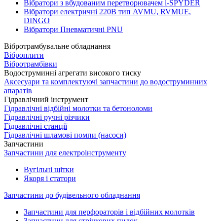
Вібратори з вбудованим перетворювачем i-SPYDER
Вібратори електричні 220B тип AVMU, RVMUE,
DINGO
Вібратори Пневматичні PNU
Вібротрамбувальне обладнання
Віброплити
Вібротрамбівки
Водоструминні агрегати високого тиску
Аксесуари та комплектуючі запчастини до водоструминних
апаратів
Гідравлічний інструмент
Гідравлічні відбійні молотки та бетоноломи
Гідравлічні ручні різчики
Гідравлічні станції
Гідравлічні шламові помпи (насоси)
Запчастини
Запчастини для електроінструменту
Вугільні щітки
Якоря і статори
Запчастини до будівельного обладнання
Запчастини для перфораторів і відбійних молотків
Запчастини для стрічкових пилок