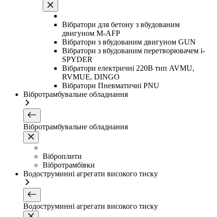
Вібратори для бетону з вбудованим
двигуном M-AFP
Вібратори з вбудованим двигуном GUN
Вібратори з вбудованим перетворювачем i-
SPYDER
Вібратори електричні 220B тип AVMU,
RVMUE, DINGO
Вібратори Пневматичні PNU
Вібротрамбувальне обладнання
Вібротрамбувальне обладнання
Віброплити
Вібротрамбівки
Водоструминні агрегати високого тиску
Водоструминні агрегати високого тиску