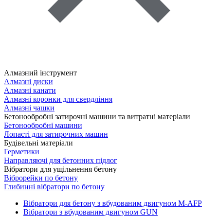
Алмазний інструмент
Алмазні диски
Алмазні канати
Алмазні коронки для свердління
Алмазні чашки
Бетонообробні затирочні машини та витратні матеріали
Бетонообробні машини
Лопасті для затирочних машин
Будівельні матеріали
Герметики
Направляючі для бетонних підлог
Вібратори для ущільнення бетону
Віброрейки по бетону
Глибинні вібратори по бетону
Вібратори для бетону з вбудованим двигуном M-AFP
Вібратори з вбудованим двигуном GUN