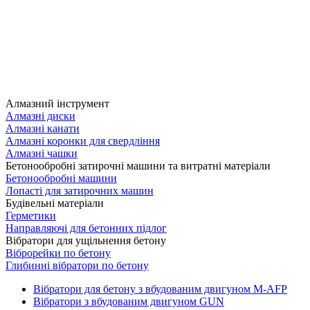
Алмазний інструмент
Алмазні диски
Алмазні канати
Алмазні коронки для свердління
Алмазні чашки
Бетонообробні затирочні машини та витратні матеріали
Бетонообробні машини
Лопасті для затирочних машин
Будівельні матеріали
Герметики
Направляючі для бетонних підлог
Вібратори для ущільнення бетону
Віброрейки по бетону
Глибинні вібратори по бетону
Вібратори для бетону з вбудованим двигуном M-AFP
Вібратори з вбудованим двигуном GUN