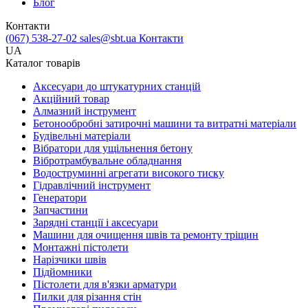
Блог
Контакти
(067) 538-27-02
sales@sbt.ua
Контакти
UA
Каталог товарів
Аксесуари до штукатурних станцій
Акційний товар
Алмазний інструмент
Бетонообробні затирочні машини та витратні матеріали
Будівельні матеріали
Вібратори для ущільнення бетону
Вібротрамбувальне обладнання
Водоструминні агрегати високого тиску
Гідравлічний інструмент
Генератори
Запчастини
Зарядні станції і аксесуари
Машини для очищення швів та ремонту тріщин
Монтажні пістолети
Нарізчики швів
Підйомники
Пістолети для в'язки арматури
Пилки для різання стін