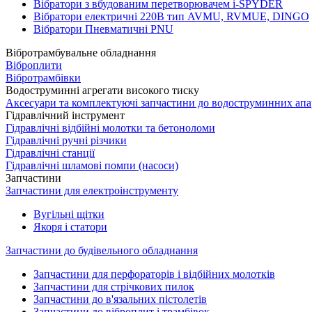
Вібратори з вбудованим перетворювачем i-SPYDER
Вібратори електричні 220B тип AVMU, RVMUE, DINGO
Вібратори Пневматичні PNU
Вібротрамбувальне обладнання
Віброплити
Вібротрамбівки
Водоструминні агрегати високого тиску
Аксесуари та комплектуючі запчастини до водоструминних апа
Гідравлічний інструмент
Гідравлічні відбійні молотки та бетоноломи
Гідравлічні ручні різчики
Гідравлічні станції
Гідравлічні шламові помпи (насоси)
Запчастини
Запчастини для електроінструменту
Вугільні щітки
Якоря і статори
Запчастини до будівельного обладнання
Запчастини для перфораторів і відбійних молотків
Запчастини для стрічкових пилок
Запчастини до в'язальних пістолетів
Запчастини до віброплит і трамбівок