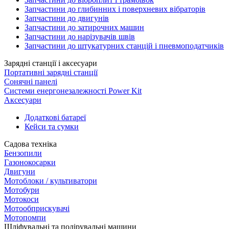
Запчастини до глибинних і поверхневих вібраторів
Запчастини до двигунів
Запчастини до затирочних машин
Запчастини до нарізувачів швів
Запчастини до штукатурних станцій і пневмоподатчиків
Зарядні станції і аксесуари
Портативні зарядні станції
Сонячні панелі
Системи енергонезалежності Power Kit
Аксесуари
Додаткові батареї
Кейси та сумки
Садова техніка
Бензопили
Газонокосарки
Двигуни
Мотоблоки / культиватори
Мотобури
Мотокоси
Мотообприскувачі
Мотопомпи
Шліфувальні та полірувальні машини