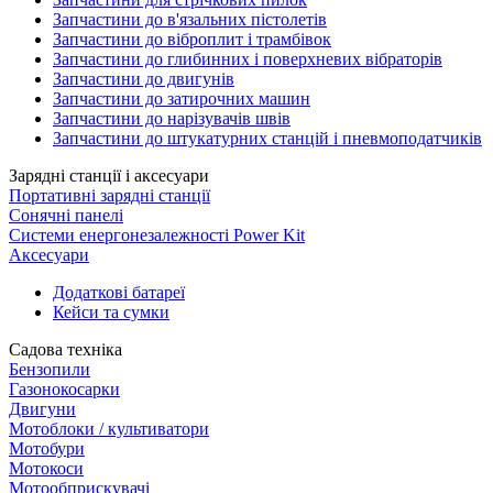
Запчастини до в'язальних пістолетів
Запчастини до віброплит і трамбівок
Запчастини до глибинних і поверхневих вібраторів
Запчастини до двигунів
Запчастини до затирочних машин
Запчастини до нарізувачів швів
Запчастини до штукатурних станцій і пневмоподатчиків
Зарядні станції і аксесуари
Портативні зарядні станції
Сонячні панелі
Системи енергонезалежності Power Kit
Аксесуари
Додаткові батареї
Кейси та сумки
Садова техніка
Бензопили
Газонокосарки
Двигуни
Мотоблоки / культиватори
Мотобури
Мотокоси
Мотообприскувачі