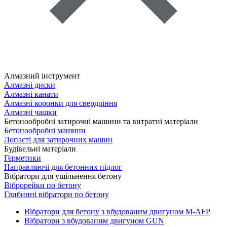
Алмазний інструмент
Алмазні диски
Алмазні канати
Алмазні коронки для свердління
Алмазні чашки
Бетонообробні затирочні машини та витратні матеріали
Бетонообробні машини
Лопасті для затирочних машин
Будівельні матеріали
Герметики
Направляючі для бетонних підлог
Вібратори для ущільнення бетону
Віброрейки по бетону
Глибинні вібратори по бетону
Вібратори для бетону з вбудованим двигуном M-AFP
Вібратори з вбудованим двигуном GUN