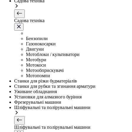
Садова техніка
Садова техніка
Бензопили
Газонокосарки
Двигуни
Мотоблоки / культиватори
Мотобури
Мотокоси
Мотообприскувачі
Мотопомпи
Станки для різки будматеріалів
Станки для рубки та згинання арматури
Уживане обладнання
Установки для алмазного буріння
Фрезерувальні машини
Шліфувальні та полірувальні машини
Шліфувальні та полірувальні машини