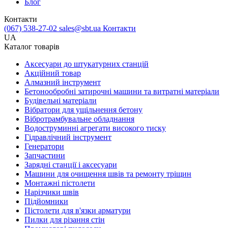
Блог
Контакти
(067) 538-27-02
sales@sbt.ua
Контакти
UA
Каталог товарів
Аксесуари до штукатурних станцій
Акційний товар
Алмазний інструмент
Бетонообробні затирочні машини та витратні матеріали
Будівельні матеріали
Вібратори для ущільнення бетону
Вібротрамбувальне обладнання
Водоструминні агрегати високого тиску
Гідравлічний інструмент
Генератори
Запчастини
Зарядні станції і аксесуари
Машини для очищення швів та ремонту тріщин
Монтажні пістолети
Нарізчики швів
Підйомники
Пістолети для в'язки арматури
Пилки для різання стін