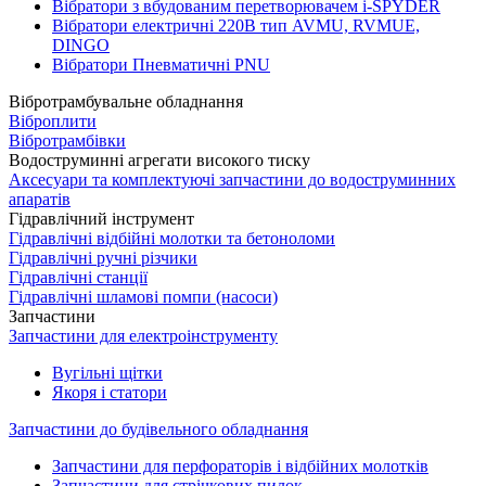
Вібратори з вбудованим перетворювачем i-SPYDER
Вібратори електричні 220B тип AVMU, RVMUE,
DINGO
Вібратори Пневматичні PNU
Вібротрамбувальне обладнання
Віброплити
Вібротрамбівки
Водоструминні агрегати високого тиску
Аксесуари та комплектуючі запчастини до водоструминних
апаратів
Гідравлічний інструмент
Гідравлічні відбійні молотки та бетоноломи
Гідравлічні ручні різчики
Гідравлічні станції
Гідравлічні шламові помпи (насоси)
Запчастини
Запчастини для електроінструменту
Вугільні щітки
Якоря і статори
Запчастини до будівельного обладнання
Запчастини для перфораторів і відбійних молотків
Запчастини для стрічкових пилок