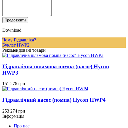
Продовжити
Download
Чому Гідравліка?
Буклет HWP2
Рекомендовані товари
Гідравлічна шламова помпа (насос) Hycon
HWP3
151 276 грн
Гідравлічний насос (помпа) Hycon HWP4
253 274 грн
Інформація
Про нас