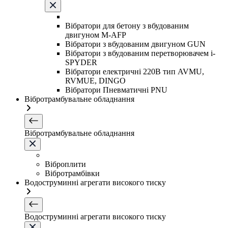
Вібратори для бетону з вбудованим
двигуном M-AFP
Вібратори з вбудованим двигуном GUN
Вібратори з вбудованим перетворювачем i-
SPYDER
Вібратори електричні 220B тип AVMU,
RVMUE, DINGO
Вібратори Пневматичні PNU
Вібротрамбувальне обладнання
Вібротрамбувальне обладнання
Віброплити
Вібротрамбівки
Водоструминні агрегати високого тиску
Водоструминні агрегати високого тиску