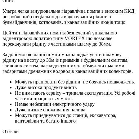
Опис
Ультра легка занурювальна гідравлічна помпа з високим ККД,
розроблений спеціально для відкачування рідини з
будмайданчиків, котлованів, з каналізаційних люків тощо.
Цей тип гідравлічних помп забезпечений унікальною
відцентровою лопатою типу VORTEX що дозволяє
перекачувати рідину з частинками шламу до 38мм.
За допомогою даної помпи можна відкачувати шламову
рідину на висоту до 30м із приямків з будівельним сміттям,
зливових систем, важкодоступних та обмежених малими
габаритами дренажних водоводів каналізаційних колекторів.
Можуть працювати без рідини, не боячись пошкоджень.
Дуже висока продуктивність
Не вимагають сервісу – тривала експлуатація. Усі робочі
частини працюють у маслі.
Немає небезпеки електричного удару
Дуже низьке споживання палива
Можуть приєднуватися до станції, екскаватора,
вантажівки та багато іншого
Отзывы