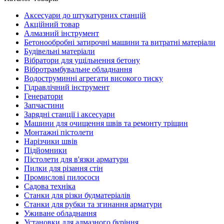
Аксесуари до штукатурних станцій
Акційний товар
Алмазний інструмент
Бетонообробні затирочні машини та витратні матеріали
Будівельні матеріали
Вібратори для ущільнення бетону
Вібротрамбувальне обладнання
Водоструминні агрегати високого тиску
Гідравлічний інструмент
Генератори
Запчастини
Зарядні станції і аксесуари
Машини для очищення швів та ремонту тріщин
Монтажні пістолети
Нарізчики швів
Підйомники
Пістолети для в'язки арматури
Пилки для різання стін
Промислові пилососи
Садова техніка
Станки для різки будматеріалів
Станки для рубки та згинання арматури
Уживане обладнання
Установки для алмазного буріння