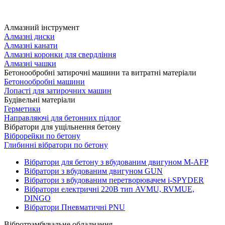
Алмазний інструмент
Алмазні диски
Алмазні канати
Алмазні коронки для свердління
Алмазні чашки
Бетонообробні затирочні машини та витратні матеріали
Бетонообробні машини
Лопасті для затирочних машин
Будівельні матеріали
Герметики
Направляючі для бетонних підлог
Вібратори для ущільнення бетону
Віброрейки по бетону
Глибинні вібратори по бетону
Вібратори для бетону з вбудованим двигуном M-AFP
Вібратори з вбудованим двигуном GUN
Вібратори з вбудованим перетворювачем i-SPYDER
Вібратори електричні 220B тип AVMU, RVMUE,
DINGO
Вібратори Пневматичні PNU
Вібротрамбувальне обладнання