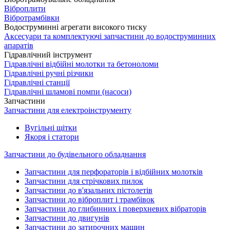
Віброплити
Вібротрамбівки
Водоструминні агрегати високого тиску
Аксесуари та комплектуючі запчастини до водоструминних
апаратів
Гідравлічний інструмент
Гідравлічні відбійні молотки та бетоноломи
Гідравлічні ручні різчики
Гідравлічні станції
Гідравлічні шламові помпи (насоси)
Запчастини
Запчастини для електроінструменту
Вугільні щітки
Якоря і статори
Запчастини до будівельного обладнання
Запчастини для перфораторів і відбійних молотків
Запчастини для стрічкових пилок
Запчастини до в'язальних пістолетів
Запчастини до віброплит і трамбівок
Запчастини до глибинних і поверхневих вібраторів
Запчастини до двигунів
Запчастини до затирочних машин