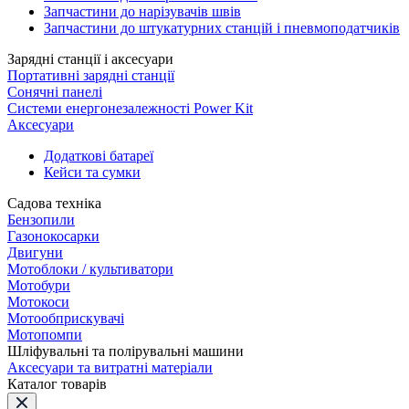
Запчастини до нарізувачів швів
Запчастини до штукатурних станцій і пневмоподатчиків
Зарядні станції і аксесуари
Портативні зарядні станції
Сонячні панелі
Системи енергонезалежності Power Kit
Аксесуари
Додаткові батареї
Кейси та сумки
Садова техніка
Бензопили
Газонокосарки
Двигуни
Мотоблоки / культиватори
Мотобури
Мотокоси
Мотообприскувачі
Мотопомпи
Шліфувальні та полірувальні машини
Аксесуари та витратні матеріали
Каталог товарів