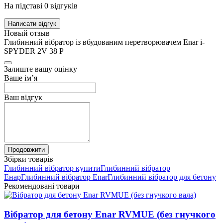
На підставі 0 відгуків
Написати відгук
Новый отзыв
Глибинний вібратор із вбудованим перетворювачем Enar i-
SPYDER 2V 38 P
Залиште вашу оцінку
Ваше ім’я
Ваш відгук
Продовжити
Збірки товарів
Глибинний вібратор купити
Глибинний вібратор
Енар
Глибинний вібратор Enar
Глибинний вібратор для бетону
Рекомендовані товари
Вібратор для бетону Enar RVMUE (без гнучкого