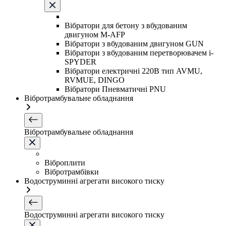
Вібратори для бетону з вбудованим
двигуном M-AFP
Вібратори з вбудованим двигуном GUN
Вібратори з вбудованим перетворювачем i-
SPYDER
Вібратори електричні 220B тип AVMU,
RVMUE, DINGO
Вібратори Пневматичні PNU
Вібротрамбувальне обладнання
Вібротрамбувальне обладнання
Віброплити
Вібротрамбівки
Водоструминні агрегати високого тиску
Водоструминні агрегати високого тиску