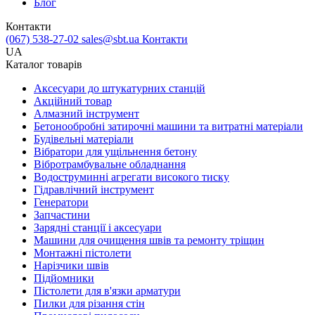
Блог
Контакти
(067) 538-27-02
sales@sbt.ua
Контакти
UA
Каталог товарів
Аксесуари до штукатурних станцій
Акційний товар
Алмазний інструмент
Бетонообробні затирочні машини та витратні матеріали
Будівельні матеріали
Вібратори для ущільнення бетону
Вібротрамбувальне обладнання
Водоструминні агрегати високого тиску
Гідравлічний інструмент
Генератори
Запчастини
Зарядні станції і аксесуари
Машини для очищення швів та ремонту тріщин
Монтажні пістолети
Нарізчики швів
Підйомники
Пістолети для в'язки арматури
Пилки для різання стін