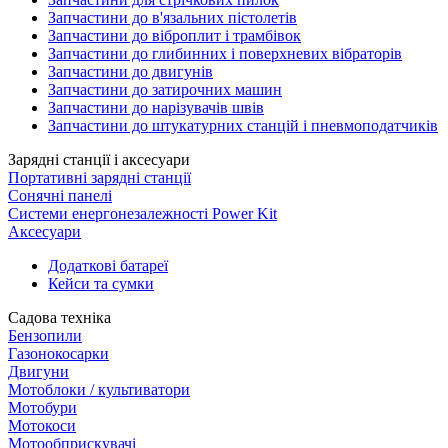
Запчастини до в'язальних пістолетів
Запчастини до віброплит і трамбівок
Запчастини до глибинних і поверхневих вібраторів
Запчастини до двигунів
Запчастини до затирочних машин
Запчастини до нарізувачів швів
Запчастини до штукатурних станцій і пневмоподатчиків
Зарядні станції і аксесуари
Портативні зарядні станції
Сонячні панелі
Системи енергонезалежності Power Kit
Аксесуари
Додаткові батареї
Кейси та сумки
Садова техніка
Бензопили
Газонокосарки
Двигуни
Мотоблоки / культиватори
Мотобури
Мотокоси
Мотообприскувачі