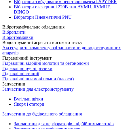
Вібратори з вбудованим перетворювачем i-SPYDER
Вібратори електричні 220B тип AVMU, RVMUE,
DINGO
Вібратори Пневматичні PNU
Вібротрамбувальне обладнання
Віброплити
Вібротрамбівки
Водоструминні агрегати високого тиску
Аксесуари та комплектуючі запчастини до водоструминних
апаратів
Гідравлічний інструмент
Гідравлічні відбійні молотки та бетоноломи
Гідравлічні ручні різчики
Гідравлічні станції
Гідравлічні шламові помпи (насоси)
Запчастини
Запчастини для електроінструменту
Вугільні щітки
Якоря і статори
Запчастини до будівельного обладнання
Запчастини для перфораторів і відбійних молотків
Запчастини для стрічкових пилок