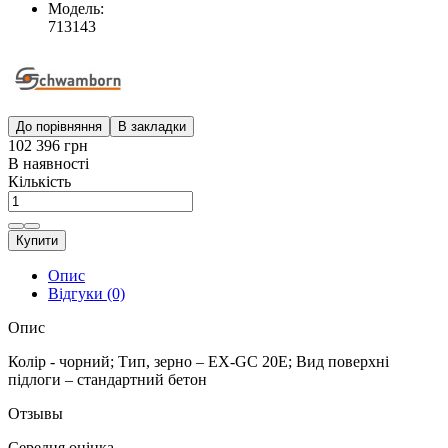
Модель:
713143
До порівняння
В закладки
102 396 грн
В наявності
Кількість
Купити
Опис
Відгуки (0)
Опис
Колір - чорний; Тип, зерно – EX-GC 20E; Вид поверхні
підлоги – стандартний бетон
Отзывы
Середня оцінка