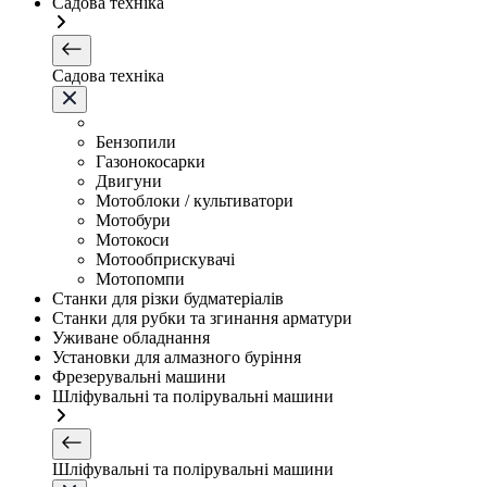
Садова техніка
Садова техніка
Бензопили
Газонокосарки
Двигуни
Мотоблоки / культиватори
Мотобури
Мотокоси
Мотообприскувачі
Мотопомпи
Станки для різки будматеріалів
Станки для рубки та згинання арматури
Уживане обладнання
Установки для алмазного буріння
Фрезерувальні машини
Шліфувальні та полірувальні машини
Шліфувальні та полірувальні машини