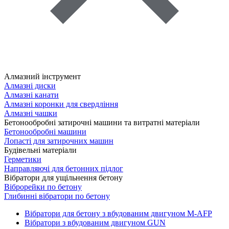
Алмазний інструмент
Алмазні диски
Алмазні канати
Алмазні коронки для свердління
Алмазні чашки
Бетонообробні затирочні машини та витратні матеріали
Бетонообробні машини
Лопасті для затирочних машин
Будівельні матеріали
Герметики
Направляючі для бетонних підлог
Вібратори для ущільнення бетону
Віброрейки по бетону
Глибинні вібратори по бетону
Вібратори для бетону з вбудованим двигуном M-AFP
Вібратори з вбудованим двигуном GUN