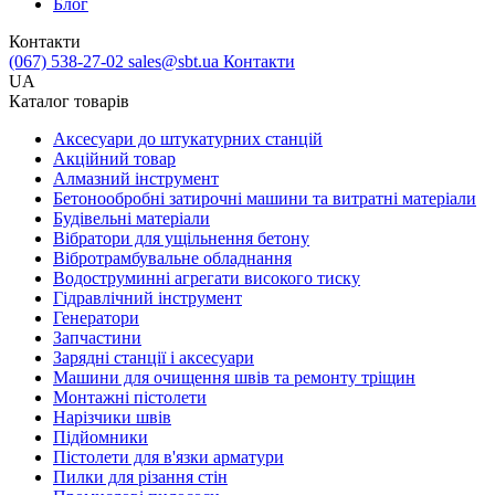
Блог
Контакти
(067) 538-27-02
sales@sbt.ua
Контакти
UA
Каталог товарів
Аксесуари до штукатурних станцій
Акційний товар
Алмазний інструмент
Бетонообробні затирочні машини та витратні матеріали
Будівельні матеріали
Вібратори для ущільнення бетону
Вібротрамбувальне обладнання
Водоструминні агрегати високого тиску
Гідравлічний інструмент
Генератори
Запчастини
Зарядні станції і аксесуари
Машини для очищення швів та ремонту тріщин
Монтажні пістолети
Нарізчики швів
Підйомники
Пістолети для в'язки арматури
Пилки для різання стін