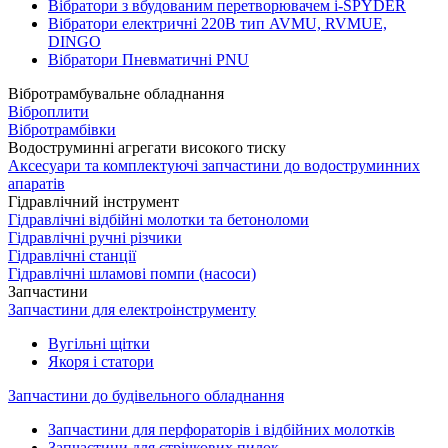
Вібратори з вбудованим перетворювачем i-SPYDER
Вібратори електричні 220B тип AVMU, RVMUE,
DINGO
Вібратори Пневматичні PNU
Вібротрамбувальне обладнання
Віброплити
Вібротрамбівки
Водоструминні агрегати високого тиску
Аксесуари та комплектуючі запчастини до водоструминних
апаратів
Гідравлічний інструмент
Гідравлічні відбійні молотки та бетоноломи
Гідравлічні ручні різчики
Гідравлічні станції
Гідравлічні шламові помпи (насоси)
Запчастини
Запчастини для електроінструменту
Вугільні щітки
Якоря і статори
Запчастини до будівельного обладнання
Запчастини для перфораторів і відбійних молотків
Запчастини для стрічкових пилок