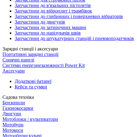
Запчастини до в'язальних пістолетів
Запчастини до віброплит і трамбівок
Запчастини до глибинних і поверхневих вібраторів
Запчастини до двигунів
Запчастини до затирочних машин
Запчастини до нарізувачів швів
Запчастини до штукатурних станцій і пневмоподатчиків
Зарядні станції і аксесуари
Портативні зарядні станції
Сонячні панелі
Системи енергонезалежності Power Kit
Аксесуари
Додаткові батареї
Кейси та сумки
Садова техніка
Бензопили
Газонокосарки
Двигуни
Мотоблоки / культиватори
Мотобури
Мотокоси
Мотообприскувачі