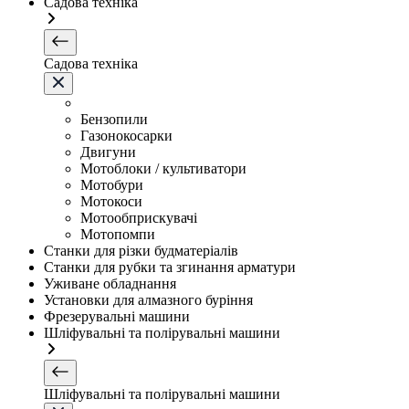
Садова техніка
Садова техніка
Бензопили
Газонокосарки
Двигуни
Мотоблоки / культиватори
Мотобури
Мотокоси
Мотообприскувачі
Мотопомпи
Станки для різки будматеріалів
Станки для рубки та згинання арматури
Уживане обладнання
Установки для алмазного буріння
Фрезерувальні машини
Шліфувальні та полірувальні машини
Шліфувальні та полірувальні машини