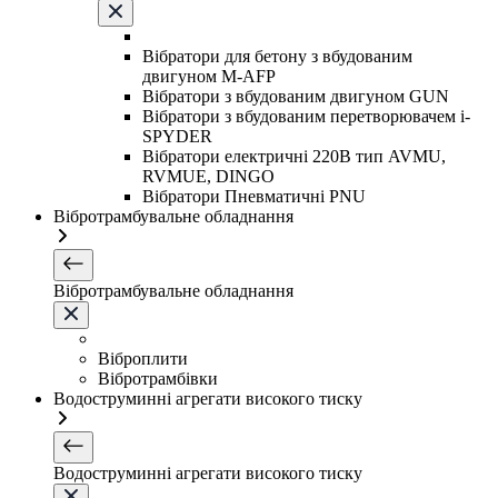
Вібратори для бетону з вбудованим
двигуном M-AFP
Вібратори з вбудованим двигуном GUN
Вібратори з вбудованим перетворювачем i-
SPYDER
Вібратори електричні 220B тип AVMU,
RVMUE, DINGO
Вібратори Пневматичні PNU
Вібротрамбувальне обладнання
Вібротрамбувальне обладнання
Віброплити
Вібротрамбівки
Водоструминні агрегати високого тиску
Водоструминні агрегати високого тиску