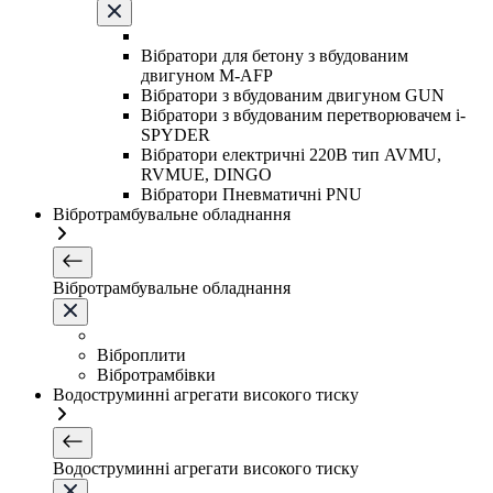
Вібратори для бетону з вбудованим
двигуном M-AFP
Вібратори з вбудованим двигуном GUN
Вібратори з вбудованим перетворювачем i-
SPYDER
Вібратори електричні 220B тип AVMU,
RVMUE, DINGO
Вібратори Пневматичні PNU
Вібротрамбувальне обладнання
Вібротрамбувальне обладнання
Віброплити
Вібротрамбівки
Водоструминні агрегати високого тиску
Водоструминні агрегати високого тиску