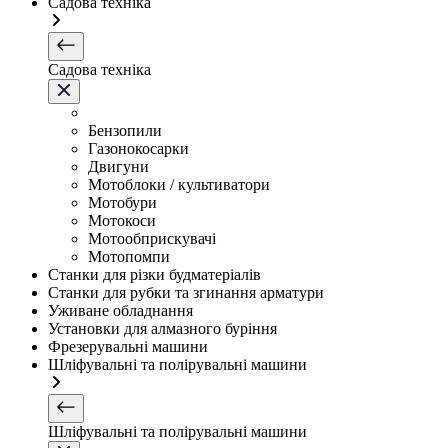
Садова техніка
Садова техніка
Бензопили
Газонокосарки
Двигуни
Мотоблоки / культиватори
Мотобури
Мотокоси
Мотообприскувачі
Мотопомпи
Станки для різки будматеріалів
Станки для рубки та згинання арматури
Уживане обладнання
Установки для алмазного буріння
Фрезерувальні машини
Шліфувальні та полірувальні машини
Шліфувальні та полірувальні машини