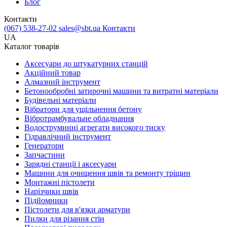
Блог
Контакти
(067) 538-27-02
sales@sbt.ua
Контакти
UA
Каталог товарів
Аксесуари до штукатурних станцій
Акційний товар
Алмазний інструмент
Бетонообробні затирочні машини та витратні матеріали
Будівельні матеріали
Вібратори для ущільнення бетону
Вібротрамбувальне обладнання
Водоструминні агрегати високого тиску
Гідравлічний інструмент
Генератори
Запчастини
Зарядні станції і аксесуари
Машини для очищення швів та ремонту тріщин
Монтажні пістолети
Нарізчики швів
Підйомники
Пістолети для в'язки арматури
Пилки для різання стін