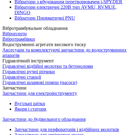
Вібратори з вбудованим перетворювачем i-SPYDER
Вібратори електричні 220B тип AVMU, RVMUE,
DINGO
Вібратори Пневматичні PNU
Вібротрамбувальне обладнання
Віброплити
Вібротрамбівки
Водоструминні агрегати високого тиску
Аксесуари та комплектуючі запчастини до водоструминних
апаратів
Гідравлічний інструмент
Гідравлічні відбійні молотки та бетоноломи
Гідравлічні ручні різчики
Гідравлічні станції
Гідравлічні шламові помпи (насоси)
Запчастини
Запчастини для електроінструменту
Вугільні щітки
Якоря і статори
Запчастини до будівельного обладнання
Запчастини для перфораторів і відбійних молотків
Запчастини для стрічкових пилок