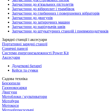
Запчастини до в'язальних пістолетів
Запчастини до віброплит і трамбівок
Запчастини до глибинних і поверхневих вібраторів
Запчастини до двигунів
Запчастини до затирочних машин
Запчастини до нарізувачів швів
Запчастини до штукатурних станцій і пневмоподатчиків
Зарядні станції і аксесуари
Портативні зарядні станції
Сонячні панелі
Системи енергонезалежності Power Kit
Аксесуари
Додаткові батареї
Кейси та сумки
Садова техніка
Бензопили
Газонокосарки
Двигуни
Мотоблоки / культиватори
Мотобури
Мотокоси
Мотообприскувачі