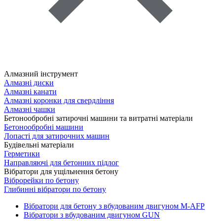
Алмазний інструмент
Алмазні диски
Алмазні канати
Алмазні коронки для свердління
Алмазні чашки
Бетонообробні затирочні машини та витратні матеріали
Бетонообробні машини
Лопасті для затирочних машин
Будівельні матеріали
Герметики
Направляючі для бетонних підлог
Вібратори для ущільнення бетону
Віброрейки по бетону
Глибинні вібратори по бетону
Вібратори для бетону з вбудованим двигуном M-AFP
Вібратори з вбудованим двигуном GUN