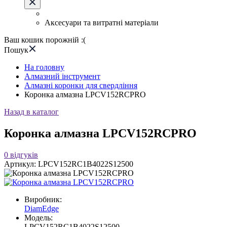
Аксесуари та витратні матеріали
Ваш кошик порожній :(
Пошук
На головну
Алмазний інструмент
Алмазні коронки для свердління
Коронка алмазна LPCV152RCPRO
Назад в каталог
Коронка алмазна LPCV152RCPRO
0
відгуків
Артикул:
LPCV152RC1B4022S12500
Виробник:
DiamEdge
Модель:
LPCV152RC1B4022S12500