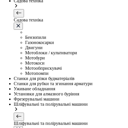
Садова техніка
Садова техніка
Бензопили
Газонокосарки
Двигуни
Мотоблоки / культиватори
Мотобури
Мотокоси
Мотообприскувачі
Мотопомпи
Станки для різки будматеріалів
Станки для рубки та згинання арматури
Уживане обладнання
Установки для алмазного буріння
Фрезерувальні машини
Шліфувальні та полірувальні машини
Шліфувальні та полірувальні машини