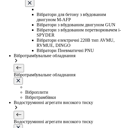
Вібратори для бетону з вбудованим
двигуном M-AFP
Вібратори з вбудованим двигуном GUN
Вібратори з вбудованим перетворювачем i-
SPYDER
Вібратори електричні 220B тип AVMU,
RVMUE, DINGO
Вібратори Пневматичні PNU
Вібротрамбувальне обладнання
Вібротрамбувальне обладнання
Віброплити
Вібротрамбівки
Водоструминні агрегати високого тиску
Водоструминні агрегати високого тиску