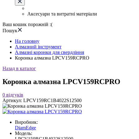
Аксесуари та витратні матеріали
Ваш кошик порожній :(
Пошук
На головну
Алмазний інструмент
Алмазні коронки для свердління
Коронка алмазна LPCV159RCPRO
Назад в каталог
Коронка алмазна LPCV159RCPRO
0
відгуків
Артикул:
LPCV159RC1B4022S12500
Виробник:
DiamEdge
Модель:
LPCV159RC1B4022S12500