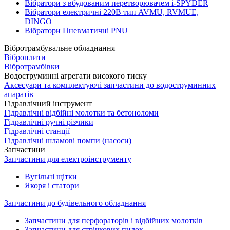
Вібратори з вбудованим перетворювачем i-SPYDER
Вібратори електричні 220B тип AVMU, RVMUE,
DINGO
Вібратори Пневматичні PNU
Вібротрамбувальне обладнання
Віброплити
Вібротрамбівки
Водоструминні агрегати високого тиску
Аксесуари та комплектуючі запчастини до водоструминних
апаратів
Гідравлічний інструмент
Гідравлічні відбійні молотки та бетоноломи
Гідравлічні ручні різчики
Гідравлічні станції
Гідравлічні шламові помпи (насоси)
Запчастини
Запчастини для електроінструменту
Вугільні щітки
Якоря і статори
Запчастини до будівельного обладнання
Запчастини для перфораторів і відбійних молотків
Запчастини для стрічкових пилок