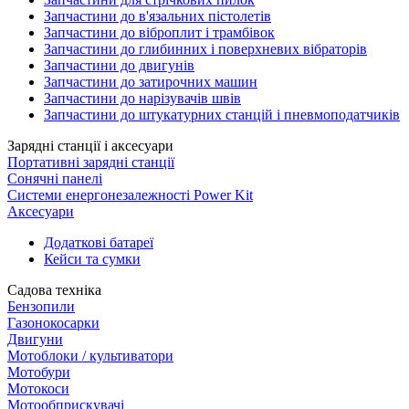
Запчастини до в'язальних пістолетів
Запчастини до віброплит і трамбівок
Запчастини до глибинних і поверхневих вібраторів
Запчастини до двигунів
Запчастини до затирочних машин
Запчастини до нарізувачів швів
Запчастини до штукатурних станцій і пневмоподатчиків
Зарядні станції і аксесуари
Портативні зарядні станції
Сонячні панелі
Системи енергонезалежності Power Kit
Аксесуари
Додаткові батареї
Кейси та сумки
Садова техніка
Бензопили
Газонокосарки
Двигуни
Мотоблоки / культиватори
Мотобури
Мотокоси
Мотообприскувачі