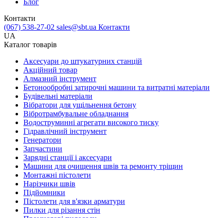
Блог
Контакти
(067) 538-27-02
sales@sbt.ua
Контакти
UA
Каталог товарів
Аксесуари до штукатурних станцій
Акційний товар
Алмазний інструмент
Бетонообробні затирочні машини та витратні матеріали
Будівельні матеріали
Вібратори для ущільнення бетону
Вібротрамбувальне обладнання
Водоструминні агрегати високого тиску
Гідравлічний інструмент
Генератори
Запчастини
Зарядні станції і аксесуари
Машини для очищення швів та ремонту тріщин
Монтажні пістолети
Нарізчики швів
Підйомники
Пістолети для в'язки арматури
Пилки для різання стін