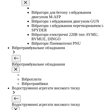
Вібратори для бетону з вбудованим
двигуном M-AFP
Вібратори з вбудованим двигуном GUN
Вібратори з вбудованим перетворювачем i-
SPYDER
Вібратори електричні 220B тип AVMU,
RVMUE, DINGO
Вібратори Пневматичні PNU
Вібротрамбувальне обладнання
Вібротрамбувальне обладнання
Віброплити
Вібротрамбівки
Водоструминні агрегати високого тиску
Водоструминні агрегати високого тиску