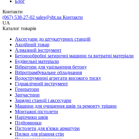
Блог
Контакти
(067) 538-27-02
sales@sbt.ua
Контакти
UA
Каталог товарів
Аксесуари до штукатурних станцій
Акційний товар
Алмазний інструмент
Бетонообробні затирочні машини та витратні матеріали
Будівельні матеріали
Вібратори для ущільнення бетону
Вібротрамбувальне обладнання
Водоструминні агрегати високого тиску
Гідравлічний інструмент
Генератори
Запчастини
Зарядні станції і аксесуари
Машини для очищення швів та ремонту тріщин
Монтажні пістолети
Нарізчики швів
Підйомники
Пістолети для в'язки арматури
Пилки для різання стін