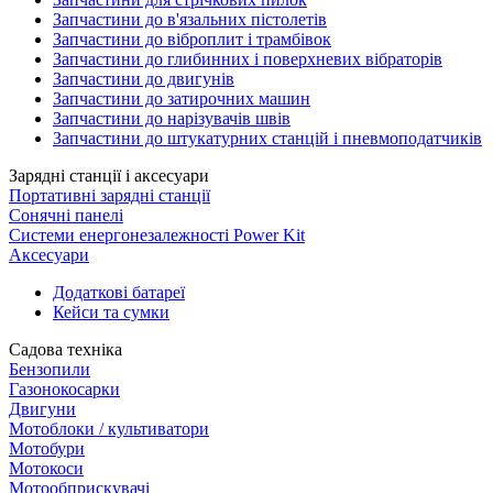
Запчастини до в'язальних пістолетів
Запчастини до віброплит і трамбівок
Запчастини до глибинних і поверхневих вібраторів
Запчастини до двигунів
Запчастини до затирочних машин
Запчастини до нарізувачів швів
Запчастини до штукатурних станцій і пневмоподатчиків
Зарядні станції і аксесуари
Портативні зарядні станції
Сонячні панелі
Системи енергонезалежності Power Kit
Аксесуари
Додаткові батареї
Кейси та сумки
Садова техніка
Бензопили
Газонокосарки
Двигуни
Мотоблоки / культиватори
Мотобури
Мотокоси
Мотообприскувачі