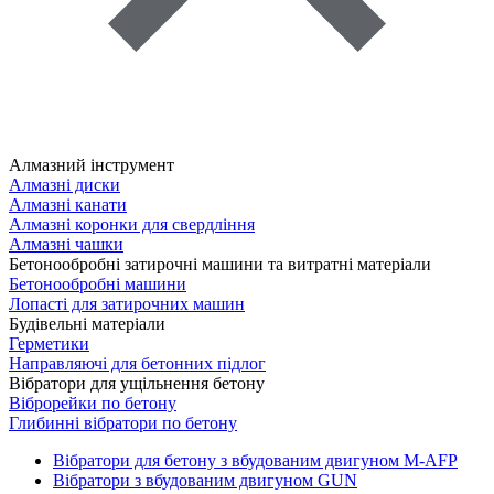
Алмазний інструмент
Алмазні диски
Алмазні канати
Алмазні коронки для свердління
Алмазні чашки
Бетонообробні затирочні машини та витратні матеріали
Бетонообробні машини
Лопасті для затирочних машин
Будівельні матеріали
Герметики
Направляючі для бетонних підлог
Вібратори для ущільнення бетону
Віброрейки по бетону
Глибинні вібратори по бетону
Вібратори для бетону з вбудованим двигуном M-AFP
Вібратори з вбудованим двигуном GUN