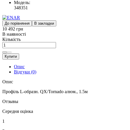
Модель:
348351
До порівняння
В закладки
10 492 грн
В наявності
Кількість
Купити
Опис
Відгуки (0)
Опис
Профіль L-образн. QX/Tornado алюм., 1.5м
Отзывы
Середня оцінка
1