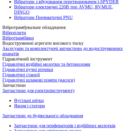
Вібратори з вбудованим перетворювачем i-SPYDER
Вібратори електричні 220B тип AVMU, RVMUE,
DINGO
Вібратори Пневматичні PNU
Вібротрамбувальне обладнання
Віброплити
Вібротрамбівки
Водоструминні агрегати високого тиску
Аксесуари та комплектуючі запчастини до водоструминних
апаратів
Гідравлічний інструмент
Гідравлічні відбійні молотки та бетоноломи
Гідравлічні ручні різчики
Гідравлічні станції
Гідравлічні шламові помпи (насоси)
Запчастини
Запчастини для електроінструменту
Вугільні щітки
Якоря і статори
Запчастини до будівельного обладнання
Запчастини для перфораторів і відбійних молотків
Запчастини для стрічкових пилок