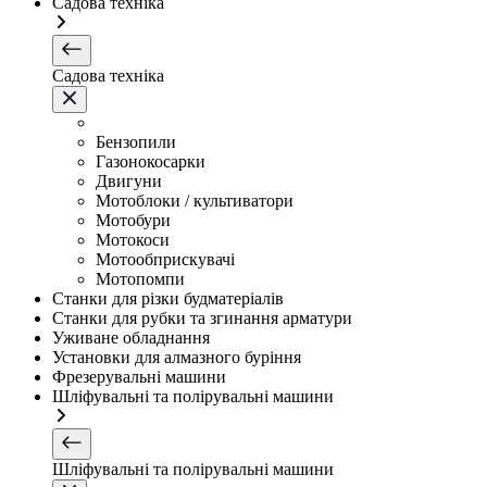
Садова техніка
Садова техніка
Бензопили
Газонокосарки
Двигуни
Мотоблоки / культиватори
Мотобури
Мотокоси
Мотообприскувачі
Мотопомпи
Станки для різки будматеріалів
Станки для рубки та згинання арматури
Уживане обладнання
Установки для алмазного буріння
Фрезерувальні машини
Шліфувальні та полірувальні машини
Шліфувальні та полірувальні машини