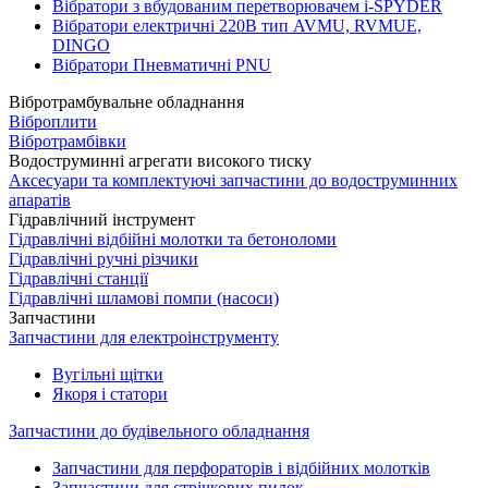
Вібратори з вбудованим перетворювачем i-SPYDER
Вібратори електричні 220B тип AVMU, RVMUE,
DINGO
Вібратори Пневматичні PNU
Вібротрамбувальне обладнання
Віброплити
Вібротрамбівки
Водоструминні агрегати високого тиску
Аксесуари та комплектуючі запчастини до водоструминних
апаратів
Гідравлічний інструмент
Гідравлічні відбійні молотки та бетоноломи
Гідравлічні ручні різчики
Гідравлічні станції
Гідравлічні шламові помпи (насоси)
Запчастини
Запчастини для електроінструменту
Вугільні щітки
Якоря і статори
Запчастини до будівельного обладнання
Запчастини для перфораторів і відбійних молотків
Запчастини для стрічкових пилок