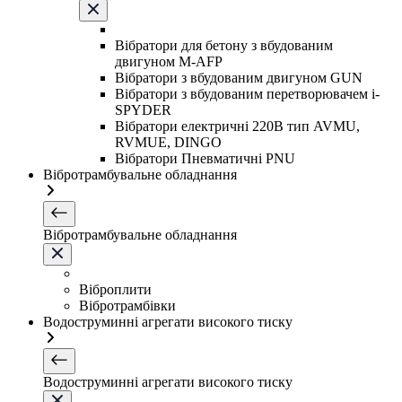
Вібратори для бетону з вбудованим
двигуном M-AFP
Вібратори з вбудованим двигуном GUN
Вібратори з вбудованим перетворювачем i-
SPYDER
Вібратори електричні 220B тип AVMU,
RVMUE, DINGO
Вібратори Пневматичні PNU
Вібротрамбувальне обладнання
Вібротрамбувальне обладнання
Віброплити
Вібротрамбівки
Водоструминні агрегати високого тиску
Водоструминні агрегати високого тиску