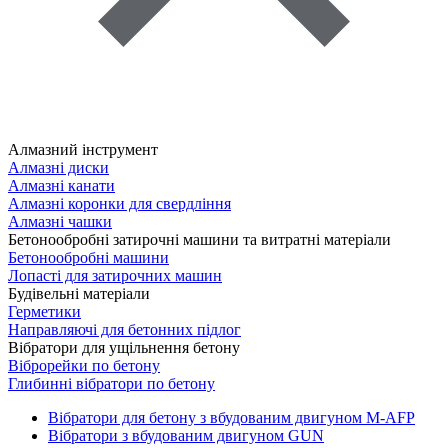
Алмазний інструмент
Алмазні диски
Алмазні канати
Алмазні коронки для свердління
Алмазні чашки
Бетонообробні затирочні машини та витратні матеріали
Бетонообробні машини
Лопасті для затирочних машин
Будівельні матеріали
Герметики
Направляючі для бетонних підлог
Вібратори для ущільнення бетону
Віброрейки по бетону
Глибинні вібратори по бетону
Вібратори для бетону з вбудованим двигуном M-AFP
Вібратори з вбудованим двигуном GUN