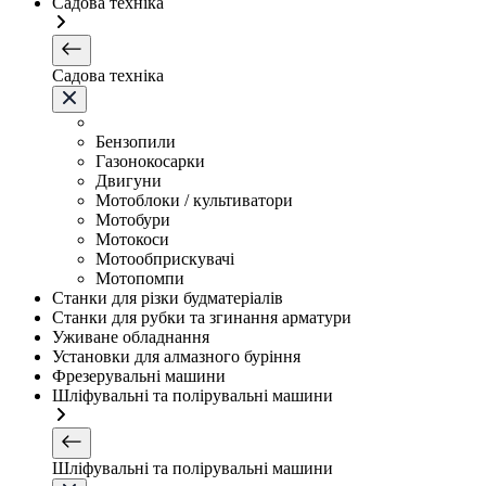
Садова техніка
Садова техніка
Бензопили
Газонокосарки
Двигуни
Мотоблоки / культиватори
Мотобури
Мотокоси
Мотообприскувачі
Мотопомпи
Станки для різки будматеріалів
Станки для рубки та згинання арматури
Уживане обладнання
Установки для алмазного буріння
Фрезерувальні машини
Шліфувальні та полірувальні машини
Шліфувальні та полірувальні машини