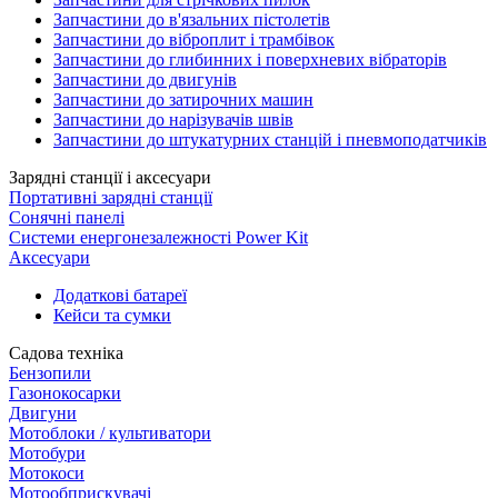
Запчастини до в'язальних пістолетів
Запчастини до віброплит і трамбівок
Запчастини до глибинних і поверхневих вібраторів
Запчастини до двигунів
Запчастини до затирочних машин
Запчастини до нарізувачів швів
Запчастини до штукатурних станцій і пневмоподатчиків
Зарядні станції і аксесуари
Портативні зарядні станції
Сонячні панелі
Системи енергонезалежності Power Kit
Аксесуари
Додаткові батареї
Кейси та сумки
Садова техніка
Бензопили
Газонокосарки
Двигуни
Мотоблоки / культиватори
Мотобури
Мотокоси
Мотообприскувачі