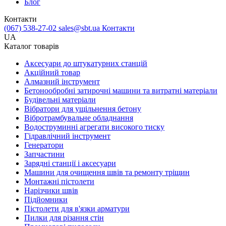
Блог
Контакти
(067) 538-27-02
sales@sbt.ua
Контакти
UA
Каталог товарів
Аксесуари до штукатурних станцій
Акційний товар
Алмазний інструмент
Бетонообробні затирочні машини та витратні матеріали
Будівельні матеріали
Вібратори для ущільнення бетону
Вібротрамбувальне обладнання
Водоструминні агрегати високого тиску
Гідравлічний інструмент
Генератори
Запчастини
Зарядні станції і аксесуари
Машини для очищення швів та ремонту тріщин
Монтажні пістолети
Нарізчики швів
Підйомники
Пістолети для в'язки арматури
Пилки для різання стін