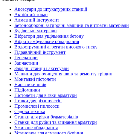
Аксесуари до штукатурних станцій
Акційний товар
Алмазний інструмент
Бетонообробні затирочні машини та витратні матеріали
Будівельні матеріали
Вібратори для ущільнення бетону
Вібротрамбувальне обладнання
Водоструминні агрегати високого тиску
Гідравлічний інструмент
Генератори
Запчастини
Зарядні станції і аксесуари
Машини для очищення швів та ремонту тріщин
Монтажні пістолети
Нарізчики швів
Підйомники
Пістолети для в'язки арматури
Пилки для різання стін
Промислові пилососи
Садова техніка
Станки для різки будматеріалів
Станки для рубки та згинання арматури
Уживане обладнання
Установки для алмазного буріння