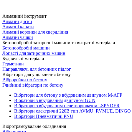
Алмазний інструмент
Алмазні диски
Алмазні канати
Алмазні коронки для свердління
Алмазні чашки
Бетонообробні затирочні машини та витратні матеріали
Бетонообробні машини
Лопасті для затирочних машин
Будівельні матеріали
Герметики
Направляючі для бетонних підлог
Вібратори для ущільнення бетону
Віброрейки по бетону
Глибинні вібратори по бетону
Вібратори для бетону з вбудованим двигуном M-AFP
Вібратори з вбудованим двигуном GUN
Вібратори з вбудованим перетворювачем i-SPYDER
Вібратори електричні 220B тип AVMU, RVMUE, DINGO
Вібратори Пневматичні PNU
Вібротрамбувальне обладнання
Віброплити