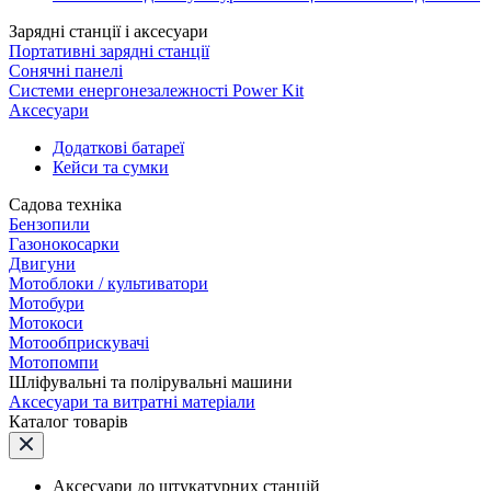
Зарядні станції і аксесуари
Портативні зарядні станції
Сонячні панелі
Системи енергонезалежності Power Kit
Аксесуари
Додаткові батареї
Кейси та сумки
Садова техніка
Бензопили
Газонокосарки
Двигуни
Мотоблоки / культиватори
Мотобури
Мотокоси
Мотообприскувачі
Мотопомпи
Шліфувальні та полірувальні машини
Аксесуари та витратні матеріали
Каталог товарів
Аксесуари до штукатурних станцій