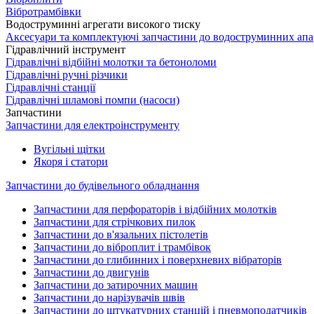
Вібротрамбівки
Водоструминні агрегати високого тиску
Аксесуари та комплектуючі запчастини до водоструминних апа
Гідравлічний інструмент
Гідравлічні відбійні молотки та бетоноломи
Гідравлічні ручні різчики
Гідравлічні станції
Гідравлічні шламові помпи (насоси)
Запчастини
Запчастини для електроінструменту
Вугільні щітки
Якоря і статори
Запчастини до будівельного обладнання
Запчастини для перфораторів і відбійних молотків
Запчастини для стрічкових пилок
Запчастини до в'язальних пістолетів
Запчастини до віброплит і трамбівок
Запчастини до глибинних і поверхневих вібраторів
Запчастини до двигунів
Запчастини до затирочних машин
Запчастини до нарізувачів швів
Запчастини до штукатурних станцій і пневмоподатчиків