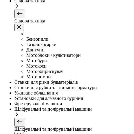
Садова техніка
Садова техніка
Бензопили
Газонокосарки
Двигуни
Мотоблоки / культиватори
Мотобури
Мотокоси
Мотообприскувачі
Мотопомпи
Станки для різки будматеріалів
Станки для рубки та згинання арматури
Уживане обладнання
Установки для алмазного буріння
Фрезерувальні машини
Шліфувальні та полірувальні машини
Шліфувальні та полірувальні машини