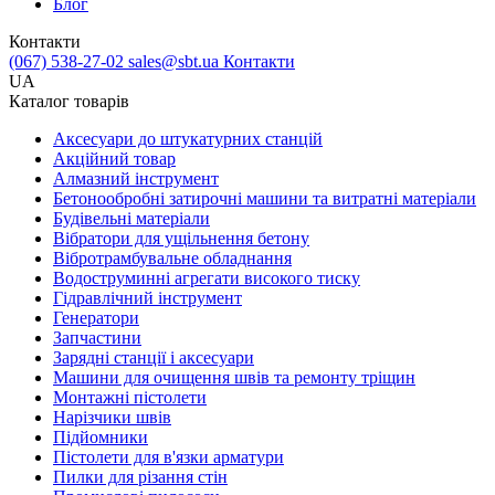
Блог
Контакти
(067) 538-27-02
sales@sbt.ua
Контакти
UA
Каталог товарів
Аксесуари до штукатурних станцій
Акційний товар
Алмазний інструмент
Бетонообробні затирочні машини та витратні матеріали
Будівельні матеріали
Вібратори для ущільнення бетону
Вібротрамбувальне обладнання
Водоструминні агрегати високого тиску
Гідравлічний інструмент
Генератори
Запчастини
Зарядні станції і аксесуари
Машини для очищення швів та ремонту тріщин
Монтажні пістолети
Нарізчики швів
Підйомники
Пістолети для в'язки арматури
Пилки для різання стін