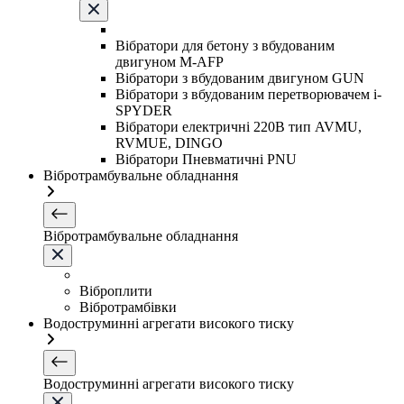
Вібратори для бетону з вбудованим
двигуном M-AFP
Вібратори з вбудованим двигуном GUN
Вібратори з вбудованим перетворювачем i-
SPYDER
Вібратори електричні 220B тип AVMU,
RVMUE, DINGO
Вібратори Пневматичні PNU
Вібротрамбувальне обладнання
Вібротрамбувальне обладнання
Віброплити
Вібротрамбівки
Водоструминні агрегати високого тиску
Водоструминні агрегати високого тиску