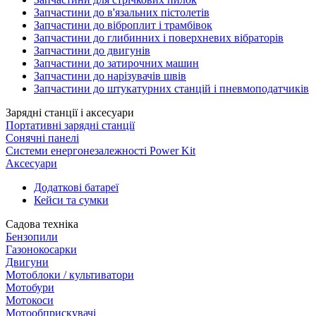
Запчастини до в'язальних пістолетів
Запчастини до віброплит і трамбівок
Запчастини до глибинних і поверхневих вібраторів
Запчастини до двигунів
Запчастини до затирочних машин
Запчастини до нарізувачів швів
Запчастини до штукатурних станцій і пневмоподатчиків
Зарядні станції і аксесуари
Портативні зарядні станції
Сонячні панелі
Системи енергонезалежності Power Kit
Аксесуари
Додаткові батареї
Кейси та сумки
Садова техніка
Бензопили
Газонокосарки
Двигуни
Мотоблоки / культиватори
Мотобури
Мотокоси
Мотообприскувачі