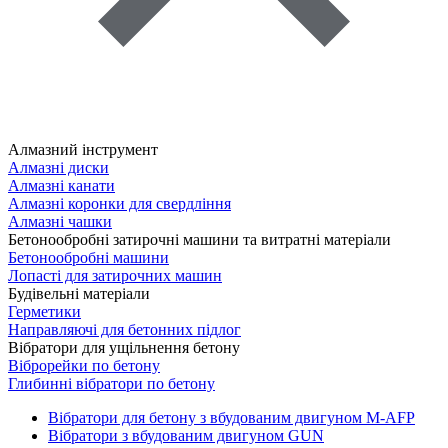
Алмазний інструмент
Алмазні диски
Алмазні канати
Алмазні коронки для свердління
Алмазні чашки
Бетонообробні затирочні машини та витратні матеріали
Бетонообробні машини
Лопасті для затирочних машин
Будівельні матеріали
Герметики
Направляючі для бетонних підлог
Вібратори для ущільнення бетону
Віброрейки по бетону
Глибинні вібратори по бетону
Вібратори для бетону з вбудованим двигуном M-AFP
Вібратори з вбудованим двигуном GUN