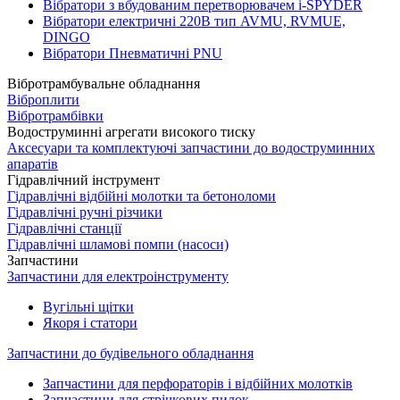
Вібратори з вбудованим перетворювачем i-SPYDER
Вібратори електричні 220B тип AVMU, RVMUE,
DINGO
Вібратори Пневматичні PNU
Вібротрамбувальне обладнання
Віброплити
Вібротрамбівки
Водоструминні агрегати високого тиску
Аксесуари та комплектуючі запчастини до водоструминних
апаратів
Гідравлічний інструмент
Гідравлічні відбійні молотки та бетоноломи
Гідравлічні ручні різчики
Гідравлічні станції
Гідравлічні шламові помпи (насоси)
Запчастини
Запчастини для електроінструменту
Вугільні щітки
Якоря і статори
Запчастини до будівельного обладнання
Запчастини для перфораторів і відбійних молотків
Запчастини для стрічкових пилок