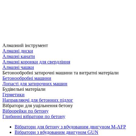
Алмазний інструмент
Алмазні диски
Алмазні канати
Алмазні коронки для свердління
Алмазні чашки
Бетонообробні затирочні машини та витратні матеріали
Бетонообробні машини
Лопасті для затирочних машин
Будівельні матеріали
Герметики
Направляючі для бетонних підлог
Вібратори для ущільнення бетону
Віброрейки по бетону
Глибинні вібратори по бетону
Вібратори для бетону з вбудованим двигуном M-AFP
Вібратори з вбудованим двигуном GUN