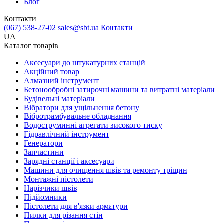
Блог
Контакти
(067) 538-27-02
sales@sbt.ua
Контакти
UA
Каталог товарів
Аксесуари до штукатурних станцій
Акційний товар
Алмазний інструмент
Бетонообробні затирочні машини та витратні матеріали
Будівельні матеріали
Вібратори для ущільнення бетону
Вібротрамбувальне обладнання
Водоструминні агрегати високого тиску
Гідравлічний інструмент
Генератори
Запчастини
Зарядні станції і аксесуари
Машини для очищення швів та ремонту тріщин
Монтажні пістолети
Нарізчики швів
Підйомники
Пістолети для в'язки арматури
Пилки для різання стін