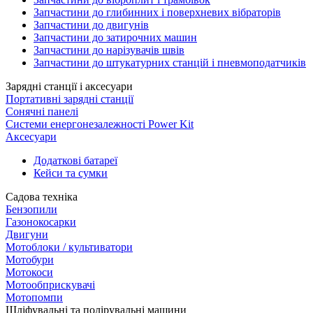
Запчастини до глибинних і поверхневих вібраторів
Запчастини до двигунів
Запчастини до затирочних машин
Запчастини до нарізувачів швів
Запчастини до штукатурних станцій і пневмоподатчиків
Зарядні станції і аксесуари
Портативні зарядні станції
Сонячні панелі
Системи енергонезалежності Power Kit
Аксесуари
Додаткові батареї
Кейси та сумки
Садова техніка
Бензопили
Газонокосарки
Двигуни
Мотоблоки / культиватори
Мотобури
Мотокоси
Мотообприскувачі
Мотопомпи
Шліфувальні та полірувальні машини