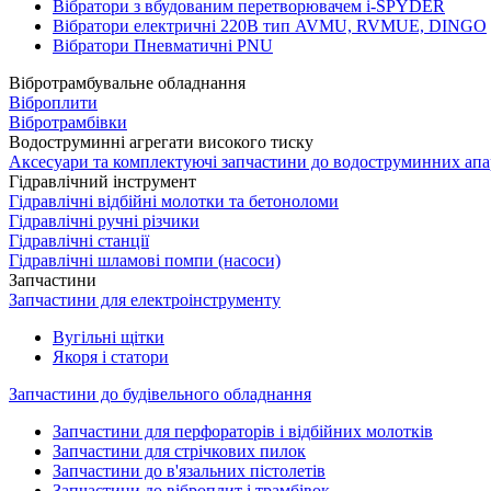
Вібратори з вбудованим перетворювачем i-SPYDER
Вібратори електричні 220B тип AVMU, RVMUE, DINGO
Вібратори Пневматичні PNU
Вібротрамбувальне обладнання
Віброплити
Вібротрамбівки
Водоструминні агрегати високого тиску
Аксесуари та комплектуючі запчастини до водоструминних апа
Гідравлічний інструмент
Гідравлічні відбійні молотки та бетоноломи
Гідравлічні ручні різчики
Гідравлічні станції
Гідравлічні шламові помпи (насоси)
Запчастини
Запчастини для електроінструменту
Вугільні щітки
Якоря і статори
Запчастини до будівельного обладнання
Запчастини для перфораторів і відбійних молотків
Запчастини для стрічкових пилок
Запчастини до в'язальних пістолетів
Запчастини до віброплит і трамбівок