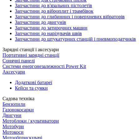
Запчастини до в'язальних пістолетів
Запчастини до віброплит і трамбівок
Запчастини до глибинних і поверхневих вібраторів
Запчастини до двигунів
Запчастини до затирочних машин
Запчастини до нарізувачів швів
Запчастини до штукатурних станцій і пневмоподатчиків
Зарядні станції і аксесуари
Портативні зарядні станції
Сонячні панелі
Системи енергонезалежності Power Kit
Аксесуари
Додаткові батареї
Кейси та сумки
Садова техніка
Бензопили
Газонокосарки
Двигуни
Мотоблоки / культиватори
Мотобури
Мотокоси
Мотообприскувачі