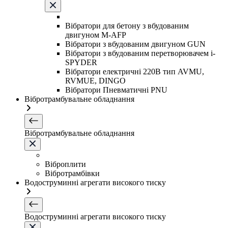
Вібратори для бетону з вбудованим
двигуном M-AFP
Вібратори з вбудованим двигуном GUN
Вібратори з вбудованим перетворювачем i-
SPYDER
Вібратори електричні 220B тип AVMU,
RVMUE, DINGO
Вібратори Пневматичні PNU
Вібротрамбувальне обладнання
Вібротрамбувальне обладнання
Віброплити
Вібротрамбівки
Водоструминні агрегати високого тиску
Водоструминні агрегати високого тиску