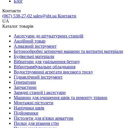
Блог
Контакти
(067) 538-27-02
sales@sbt.ua
Контакти
UA
Каталог товарів
Аксесуари до штукатурних станцій
Акційний товар
Алмазний інструмент
Бетонообробні затирочні машини та витратні матеріали
Будівельні матеріали
Вібратори для ущільнення бетону
Вібротрамбувальне обладнання
Водоструминні агрегати високого тиску
Гідравлічний інструмент
Генератори
Запчастини
Зарядні станції і аксесуари
Машини для очищення швів та ремонту тріщин
Монтажні пістолети
Нарізчики швів
Підйомники
Пістолети для в'язки арматури
Пилки для різання стін