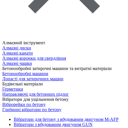
Алмазний інструмент
Алмазні диски
Алмазні канати
Алмазні коронки для свердління
Алмазні чашки
Бетонообробні затирочні машини та витратні матеріали
Бетонообробні машини
Лопасті для затирочних машин
Будівельні матеріали
Герметики
Направляючі для бетонних підлог
Вібратори для ущільнення бетону
Віброрейки по бетону
Глибинні вібратори по бетону
Вібратори для бетону з вбудованим двигуном M-AFP
Вібратори з вбудованим двигуном GUN