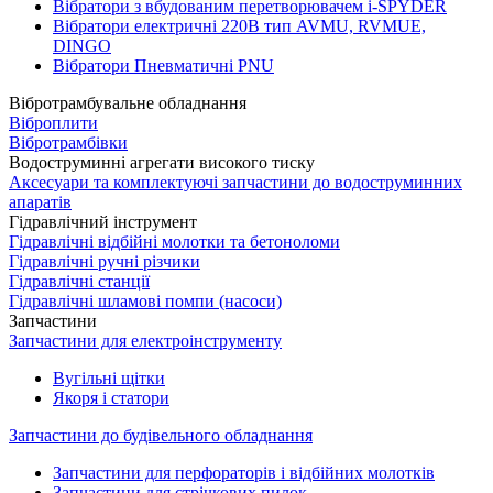
Вібратори з вбудованим перетворювачем i-SPYDER
Вібратори електричні 220B тип AVMU, RVMUE,
DINGO
Вібратори Пневматичні PNU
Вібротрамбувальне обладнання
Віброплити
Вібротрамбівки
Водоструминні агрегати високого тиску
Аксесуари та комплектуючі запчастини до водоструминних
апаратів
Гідравлічний інструмент
Гідравлічні відбійні молотки та бетоноломи
Гідравлічні ручні різчики
Гідравлічні станції
Гідравлічні шламові помпи (насоси)
Запчастини
Запчастини для електроінструменту
Вугільні щітки
Якоря і статори
Запчастини до будівельного обладнання
Запчастини для перфораторів і відбійних молотків
Запчастини для стрічкових пилок