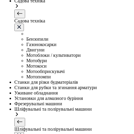
Садова техніка
Садова техніка
Бензопили
Газонокосарки
Двигуни
Мотоблоки / культиватори
Мотобури
Мотокоси
Мотообприскувачі
Мотопомпи
Станки для різки будматеріалів
Станки для рубки та згинання арматури
Уживане обладнання
Установки для алмазного буріння
Фрезерувальні машини
Шліфувальні та полірувальні машини
Шліфувальні та полірувальні машини