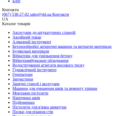
Блог
Контакти
(067) 538-27-02
sales@sbt.ua
Контакти
UA
Каталог товарів
Аксесуари до штукатурних станцій
Акційний товар
Алмазний інструмент
Бетонообробні затирочні машини та витратні матеріали
Будівельні матеріали
Вібратори для ущільнення бетону
Вібротрамбувальне обладнання
Водоструминні агрегати високого тиску
Гідравлічний інструмент
Генератори
Запчастини
Зарядні станції і аксесуари
Машини для очищення швів та ремонту тріщин
Монтажні пістолети
Нарізчики швів
Підйомники
Пістолети для в'язки арматури
Пилки для різання стін