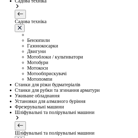
Садова техніка
Садова техніка
Бензопили
Газонокосарки
Двигуни
Мотоблоки / культиватори
Мотобури
Мотокоси
Мотообприскувачі
Мотопомпи
Станки для різки будматеріалів
Станки для рубки та згинання арматури
Уживане обладнання
Установки для алмазного буріння
Фрезерувальні машини
Шліфувальні та полірувальні машини
Шліфувальні та полірувальні машини