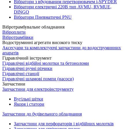
Вібратори з вбудованим перетворювачем i-SPYDER
Вібратори електричні 220B тип AVMU, RVMUE,
DINGO
Вібратори Пневматичні PNU
Вібротрамбувальне обладнання
Віброплити
Вібротрамбівки
Водоструминні агрегати високого тиску
Аксесуари та комплектуючі запчастини до водоструминних
апаратів
Гідравлічний інструмент
Гідравлічні відбійні молотки та бетоноломи
Гідравлічні ручні різчики
Гідравлічні станції
Гідравлічні шламові помпи (насоси)
Запчастини
Запчастини для електроінструменту
Вугільні щітки
Якоря і статори
Запчастини до будівельного обладнання
Запчастини для перфораторів і відбійних молотків
Запчастини для стрічкових пилок