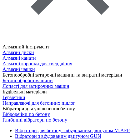
Алмазний інструмент
Алмазні диски
Алмазні канати
Алмазні коронки для свердління
Алмазні чашки
Бетонообробні затирочні машини та витратні матеріали
Бетонообробні машини
Лопасті для затирочних машин
Будівельні матеріали
Герметики
Направляючі для бетонних підлог
Вібратори для ущільнення бетону
Віброрейки по бетону
Глибинні вібратори по бетону
Вібратори для бетону з вбудованим двигуном M-AFP
Вібратори з вбудованим двигуном GUN