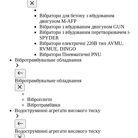
Вібратори для бетону з вбудованим
двигуном M-AFP
Вібратори з вбудованим двигуном GUN
Вібратори з вбудованим перетворювачем i-
SPYDER
Вібратори електричні 220B тип AVMU,
RVMUE, DINGO
Вібратори Пневматичні PNU
Вібротрамбувальне обладнання
Вібротрамбувальне обладнання
Віброплити
Вібротрамбівки
Водоструминні агрегати високого тиску
Водоструминні агрегати високого тиску