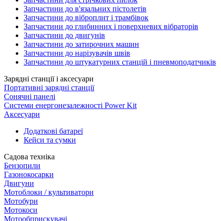
Запчастини до в'язальних пістолетів
Запчастини до віброплит і трамбівок
Запчастини до глибинних і поверхневих вібраторів
Запчастини до двигунів
Запчастини до затирочних машин
Запчастини до нарізувачів швів
Запчастини до штукатурних станцій і пневмоподатчиків
Зарядні станції і аксесуари
Портативні зарядні станції
Сонячні панелі
Системи енергонезалежності Power Kit
Аксесуари
Додаткові батареї
Кейси та сумки
Садова техніка
Бензопили
Газонокосарки
Двигуни
Мотоблоки / культиватори
Мотобури
Мотокоси
Мотообприскувачі