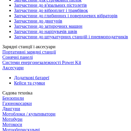
Запчастини до в'язальних пістолетів
Запчастини до віброплит і трамбівок
Запчастини до глибинних і поверхневих вібраторів
Запчастини до двигунів
Запчастини до затирочних машин
Запчастини до нарізувачів швів
Запчастини до штукатурних станцій і пневмоподатчиків
Зарядні станції і аксесуари
Портативні зарядні станції
Сонячні панелі
Системи енергонезалежності Power Kit
Аксесуари
Додаткові батареї
Кейси та сумки
Садова техніка
Бензопили
Газонокосарки
Двигуни
Мотоблоки / культиватори
Мотобури
Мотокоси
Мотообприскувачі