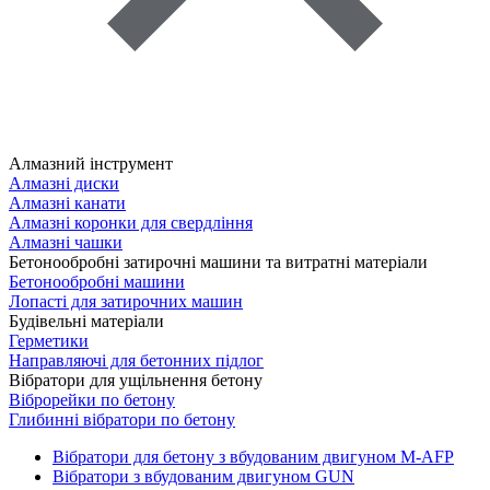
Алмазний інструмент
Алмазні диски
Алмазні канати
Алмазні коронки для свердління
Алмазні чашки
Бетонообробні затирочні машини та витратні матеріали
Бетонообробні машини
Лопасті для затирочних машин
Будівельні матеріали
Герметики
Направляючі для бетонних підлог
Вібратори для ущільнення бетону
Віброрейки по бетону
Глибинні вібратори по бетону
Вібратори для бетону з вбудованим двигуном M-AFP
Вібратори з вбудованим двигуном GUN