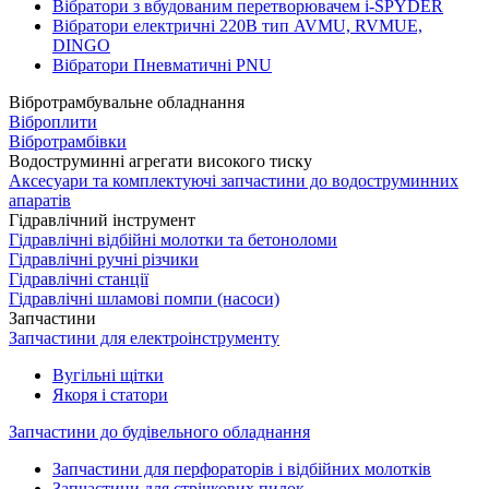
Вібратори з вбудованим перетворювачем i-SPYDER
Вібратори електричні 220B тип AVMU, RVMUE,
DINGO
Вібратори Пневматичні PNU
Вібротрамбувальне обладнання
Віброплити
Вібротрамбівки
Водоструминні агрегати високого тиску
Аксесуари та комплектуючі запчастини до водоструминних
апаратів
Гідравлічний інструмент
Гідравлічні відбійні молотки та бетоноломи
Гідравлічні ручні різчики
Гідравлічні станції
Гідравлічні шламові помпи (насоси)
Запчастини
Запчастини для електроінструменту
Вугільні щітки
Якоря і статори
Запчастини до будівельного обладнання
Запчастини для перфораторів і відбійних молотків
Запчастини для стрічкових пилок