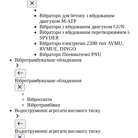
Вібратори для бетону з вбудованим
двигуном M-AFP
Вібратори з вбудованим двигуном GUN
Вібратори з вбудованим перетворювачем i-
SPYDER
Вібратори електричні 220B тип AVMU,
RVMUE, DINGO
Вібратори Пневматичні PNU
Вібротрамбувальне обладнання
Вібротрамбувальне обладнання
Віброплити
Вібротрамбівки
Водоструминні агрегати високого тиску
Водоструминні агрегати високого тиску