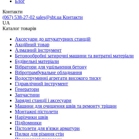
Блог
Контакти
(067) 538-27-02
sales@sbt.ua
Контакти
UA
Каталог товарів
Аксесуари до штукатурних станцій
Акційний товар
Алмазний інструмент
Бетонообробні затирочні машини та витратні матеріали
Будівельні матеріали
Вібратори для ущільнення бетону
Вібротрамбувальне обладнання
Водоструминні агрегати високого тиску
Гідравлічний інструмент
Генератори
Запчастини
Зарядні станції і аксесуари
Машини для очищення швів та ремонту тріщин
Монтажні пістолети
Нарізчики швів
Підйомники
Пістолети для в'язки арматури
Пилки для різання стін