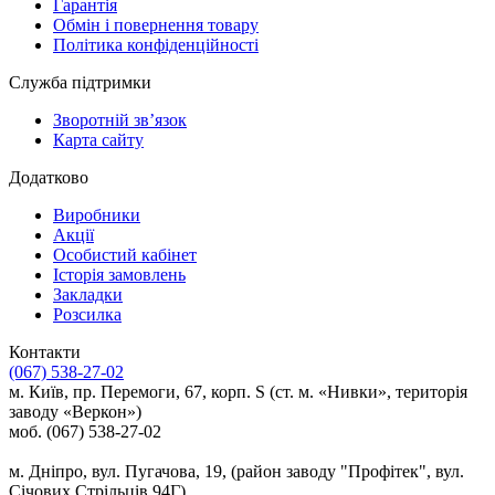
Гарантія
Обмін і повернення товару
Політика конфіденційності
Служба підтримки
Зворотній зв’язок
Карта сайту
Додатково
Виробники
Акції
Особистий кабінет
Історія замовлень
Закладки
Розсилка
Контакти
(067) 538-27-02
м. Київ, пр. Перемоги, 67, корп. S (ст. м. «Нивки», територія
заводу «Веркон»)
моб. (067) 538-27-02
м. Дніпро, вул. Пугачова, 19, (район заводу "Профітек", вул.
Січових Стрільців 94Г)