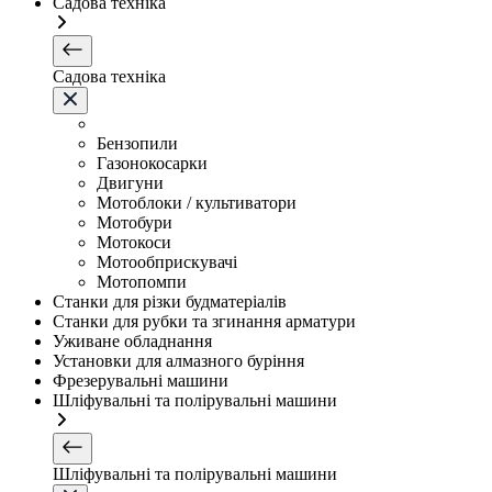
Садова техніка
Садова техніка
Бензопили
Газонокосарки
Двигуни
Мотоблоки / культиватори
Мотобури
Мотокоси
Мотообприскувачі
Мотопомпи
Станки для різки будматеріалів
Станки для рубки та згинання арматури
Уживане обладнання
Установки для алмазного буріння
Фрезерувальні машини
Шліфувальні та полірувальні машини
Шліфувальні та полірувальні машини