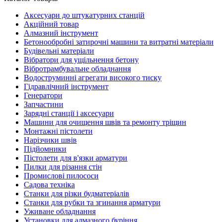
Аксесуари до штукатурних станцій
Акційний товар
Алмазний інструмент
Бетонообробні затирочні машини та витратні матеріали
Будівельні матеріали
Вібратори для ущільнення бетону
Вібротрамбувальне обладнання
Водоструминні агрегати високого тиску
Гідравлічний інструмент
Генератори
Запчастини
Зарядні станції і аксесуари
Машини для очищення швів та ремонту тріщин
Монтажні пістолети
Нарізчики швів
Підйомники
Пістолети для в'язки арматури
Пилки для різання стін
Промислові пилососи
Садова техніка
Станки для різки будматеріалів
Станки для рубки та згинання арматури
Уживане обладнання
Установки для алмазного буріння