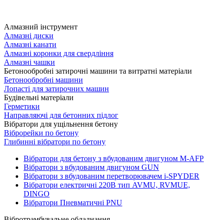
Алмазний інструмент
Алмазні диски
Алмазні канати
Алмазні коронки для свердління
Алмазні чашки
Бетонообробні затирочні машини та витратні матеріали
Бетонообробні машини
Лопасті для затирочних машин
Будівельні матеріали
Герметики
Направляючі для бетонних підлог
Вібратори для ущільнення бетону
Віброрейки по бетону
Глибинні вібратори по бетону
Вібратори для бетону з вбудованим двигуном M-AFP
Вібратори з вбудованим двигуном GUN
Вібратори з вбудованим перетворювачем i-SPYDER
Вібратори електричні 220B тип AVMU, RVMUE,
DINGO
Вібратори Пневматичні PNU
Вібротрамбувальне обладнання