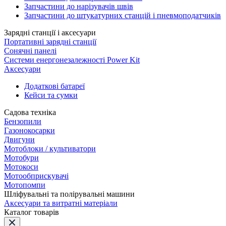
Запчастини до нарізувачів швів
Запчастини до штукатурних станцій і пневмоподатчиків
Зарядні станції і аксесуари
Портативні зарядні станції
Сонячні панелі
Системи енергонезалежності Power Kit
Аксесуари
Додаткові батареї
Кейси та сумки
Садова техніка
Бензопили
Газонокосарки
Двигуни
Мотоблоки / культиватори
Мотобури
Мотокоси
Мотообприскувачі
Мотопомпи
Шліфувальні та полірувальні машини
Аксесуари та витратні матеріали
Каталог товарів