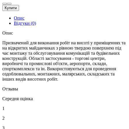
Купити
Опис
Відгуки (0)
Опис
Призначений для виконання робіт на висоті у приміщеннях та
на відкритих майданчиках з рівною твердою поверхнею під
час монтажу та обслуговування комунікацій та будівельних
конструкцій. Області застосування - торгові центри,
виробничі та промислові об'єкти, аеропорти, склади,
спорткомплекси та ін. Використовуються для проведення
оздоблювальних, монтажних, малярських, складських та
інших видів висотних робіт.
Отзывы
Середня оцінка
1
2
3