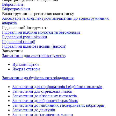
Віброплити
Вібротрамбівки
Водоструминні агрегати високого тиску
Аксесуари та комплектуючі запчастини до водоструминних
апаратів
Гідравлічний інструмент
Гідравлічні відбійні молотки та бетоноломи
Гідравлічні ручні різчики
Гідравлічні станції
Гідравлічні шламові помпи (насоси)
Запчастини
Запчастини для електроінструменту
Вугільні щітки
Якоря і статори
Запчастини до будівельного обладнання
Запчастини для перфораторів і відбійних молотків
Запчастини для стрічкових пилок
Запчастини до в'язальних пістолетів
Запчастини до віброплит і трамбівок
Запчастини до глибинних і поверхневих вібраторів
Запчастини до двигунів
Запчастини до затирочних машин