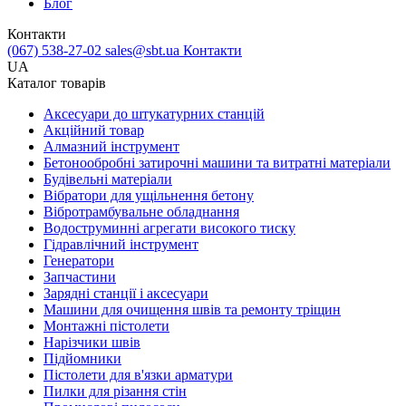
Блог
Контакти
(067) 538-27-02
sales@sbt.ua
Контакти
UA
Каталог товарів
Аксесуари до штукатурних станцій
Акційний товар
Алмазний інструмент
Бетонообробні затирочні машини та витратні матеріали
Будівельні матеріали
Вібратори для ущільнення бетону
Вібротрамбувальне обладнання
Водоструминні агрегати високого тиску
Гідравлічний інструмент
Генератори
Запчастини
Зарядні станції і аксесуари
Машини для очищення швів та ремонту тріщин
Монтажні пістолети
Нарізчики швів
Підйомники
Пістолети для в'язки арматури
Пилки для різання стін