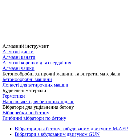
Алмазний інструмент
Алмазні диски
Алмазні канати
Алмазні коронки для свердління
Алмазні чашки
Бетонообробні затирочні машини та витратні матеріали
Бетонообробні машини
Лопасті для затирочних машин
Будівельні матеріали
Герметики
Направляючі для бетонних підлог
Вібратори для ущільнення бетону
Віброрейки по бетону
Глибинні вібратори по бетону
Вібратори для бетону з вбудованим двигуном M-AFP
Вібратори з вбудованим двигуном GUN