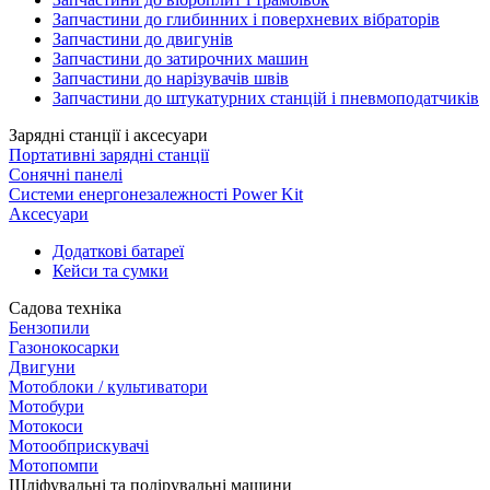
Запчастини до глибинних і поверхневих вібраторів
Запчастини до двигунів
Запчастини до затирочних машин
Запчастини до нарізувачів швів
Запчастини до штукатурних станцій і пневмоподатчиків
Зарядні станції і аксесуари
Портативні зарядні станції
Сонячні панелі
Системи енергонезалежності Power Kit
Аксесуари
Додаткові батареї
Кейси та сумки
Садова техніка
Бензопили
Газонокосарки
Двигуни
Мотоблоки / культиватори
Мотобури
Мотокоси
Мотообприскувачі
Мотопомпи
Шліфувальні та полірувальні машини