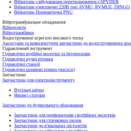
Вібратори з вбудованим перетворювачем i-SPYDER
Вібратори електричні 220B тип AVMU, RVMUE, DINGO
Вібратори Пневматичні PNU
Вібротрамбувальне обладнання
Віброплити
Вібротрамбівки
Водоструминні агрегати високого тиску
Аксесуари та комплектуючі запчастини до водоструминних апа
Гідравлічний інструмент
Гідравлічні відбійні молотки та бетоноломи
Гідравлічні ручні різчики
Гідравлічні станції
Гідравлічні шламові помпи (насоси)
Запчастини
Запчастини для електроінструменту
Вугільні щітки
Якоря і статори
Запчастини до будівельного обладнання
Запчастини для перфораторів і відбійних молотків
Запчастини для стрічкових пилок
Запчастини до в'язальних пістолетів
Запчастини до віброплит і трамбівок