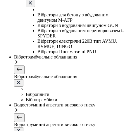
Вібратори для бетону з вбудованим
двигуном M-AFP
Вібратори з вбудованим двигуном GUN
Вібратори з вбудованим перетворювачем i-
SPYDER
Вібратори електричні 220B тип AVMU,
RVMUE, DINGO
Вібратори Пневматичні PNU
Вібротрамбувальне обладнання
Вібротрамбувальне обладнання
Віброплити
Вібротрамбівки
Водоструминні агрегати високого тиску
Водоструминні агрегати високого тиску