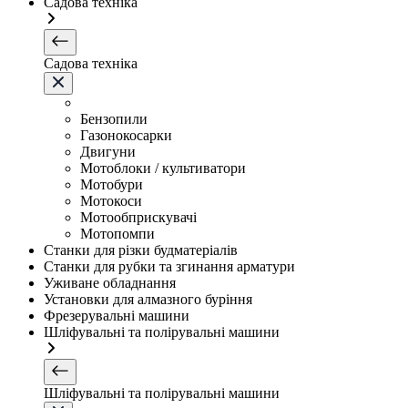
Садова техніка
Садова техніка
Бензопили
Газонокосарки
Двигуни
Мотоблоки / культиватори
Мотобури
Мотокоси
Мотообприскувачі
Мотопомпи
Станки для різки будматеріалів
Станки для рубки та згинання арматури
Уживане обладнання
Установки для алмазного буріння
Фрезерувальні машини
Шліфувальні та полірувальні машини
Шліфувальні та полірувальні машини