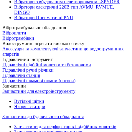
Вібратори з вбудованим перетворювачем i-SPYDER
Вібратори електричні 220B тип AVMU, RVMUE,
DINGO
Вібратори Пневматичні PNU
Вібротрамбувальне обладнання
Віброплити
Вібротрамбівки
Водоструминні агрегати високого тиску
Аксесуари та комплектуючі запчастини до водоструминних
апаратів
Гідравлічний інструмент
Гідравлічні відбійні молотки та бетоноломи
Гідравлічні ручні різчики
Гідравлічні станції
Гідравлічні шламові помпи (насоси)
Запчастини
Запчастини для електроінструменту
Вугільні щітки
Якоря і статори
Запчастини до будівельного обладнання
Запчастини для перфораторів і відбійних молотків
Запчастини для стрічкових пилок