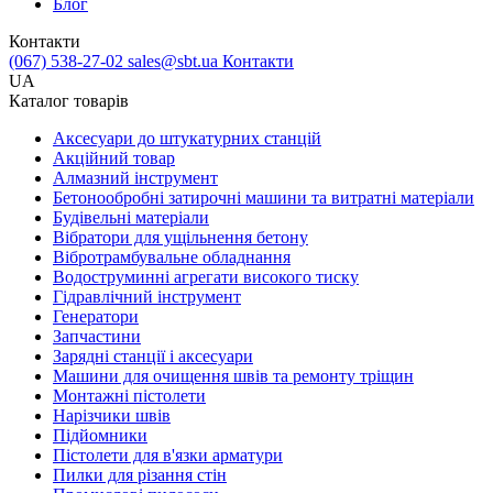
Блог
Контакти
(067) 538-27-02
sales@sbt.ua
Контакти
UA
Каталог товарів
Аксесуари до штукатурних станцій
Акційний товар
Алмазний інструмент
Бетонообробні затирочні машини та витратні матеріали
Будівельні матеріали
Вібратори для ущільнення бетону
Вібротрамбувальне обладнання
Водоструминні агрегати високого тиску
Гідравлічний інструмент
Генератори
Запчастини
Зарядні станції і аксесуари
Машини для очищення швів та ремонту тріщин
Монтажні пістолети
Нарізчики швів
Підйомники
Пістолети для в'язки арматури
Пилки для різання стін