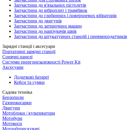
Запчастини до в'язальних пістолетів
Запчастини до віброплит і трамбівок
Запчастини до глибинних і поверхневих вібраторів
Запчастини до двигунів
Запчастини до затирочних машин
Запчастини до нарізувачів швів
Запчастини до штукатурних станцій і пневмоподатчиків
Зарядні станції і аксесуари
Портативні зарядні станції
Сонячні панелі
Системи енергонезалежності Power Kit
Аксесуари
Додаткові батареї
Кейси та сумки
Садова техніка
Бензопили
Газонокосарки
Двигуни
Мотоблоки / культиватори
Мотобури
Мотокоси
Мотообприскувачі