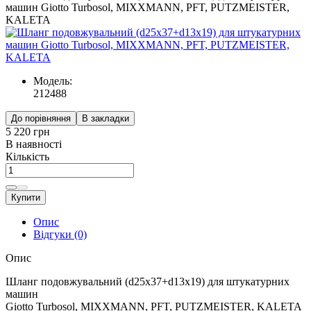
Модель:
212488
До порівняння
В закладки
5 220 грн
В наявності
Кількість
Купити
Опис
Відгуки (0)
Опис
Шланг подовжувальний (d25x37+d13x19) для штукатурних
машин
Giotto Turbosol, MIXXMANN, PFT, PUTZMEISTER, KALETA