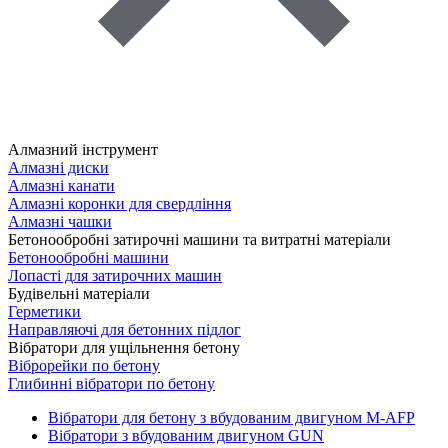
Алмазний інструмент
Алмазні диски
Алмазні канати
Алмазні коронки для свердління
Алмазні чашки
Бетонообробні затирочні машини та витратні матеріали
Бетонообробні машини
Лопасті для затирочних машин
Будівельні матеріали
Герметики
Направляючі для бетонних підлог
Вібратори для ущільнення бетону
Віброрейки по бетону
Глибинні вібратори по бетону
Вібратори для бетону з вбудованим двигуном M-AFP
Вібратори з вбудованим двигуном GUN