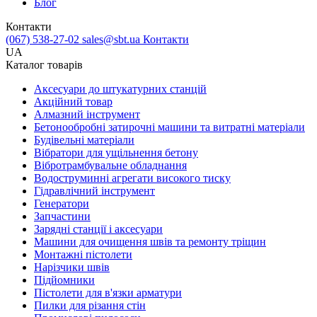
Блог
Контакти
(067) 538-27-02
sales@sbt.ua
Контакти
UA
Каталог товарів
Аксесуари до штукатурних станцій
Акційний товар
Алмазний інструмент
Бетонообробні затирочні машини та витратні матеріали
Будівельні матеріали
Вібратори для ущільнення бетону
Вібротрамбувальне обладнання
Водоструминні агрегати високого тиску
Гідравлічний інструмент
Генератори
Запчастини
Зарядні станції і аксесуари
Машини для очищення швів та ремонту тріщин
Монтажні пістолети
Нарізчики швів
Підйомники
Пістолети для в'язки арматури
Пилки для різання стін