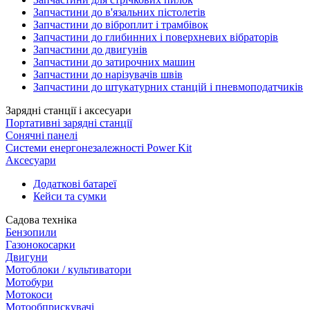
Запчастини до в'язальних пістолетів
Запчастини до віброплит і трамбівок
Запчастини до глибинних і поверхневих вібраторів
Запчастини до двигунів
Запчастини до затирочних машин
Запчастини до нарізувачів швів
Запчастини до штукатурних станцій і пневмоподатчиків
Зарядні станції і аксесуари
Портативні зарядні станції
Сонячні панелі
Системи енергонезалежності Power Kit
Аксесуари
Додаткові батареї
Кейси та сумки
Садова техніка
Бензопили
Газонокосарки
Двигуни
Мотоблоки / культиватори
Мотобури
Мотокоси
Мотообприскувачі