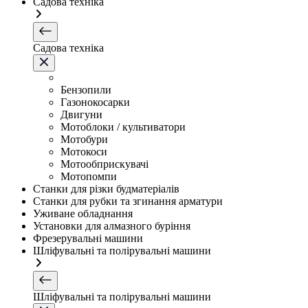
Садова техніка
Садова техніка
Бензопили
Газонокосарки
Двигуни
Мотоблоки / культиватори
Мотобури
Мотокоси
Мотообприскувачі
Мотопомпи
Станки для різки будматеріалів
Станки для рубки та згинання арматури
Уживане обладнання
Установки для алмазного буріння
Фрезерувальні машини
Шліфувальні та полірувальні машини
Шліфувальні та полірувальні машини