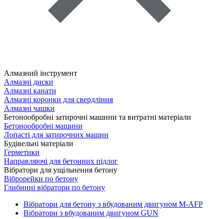
Алмазний інструмент
Алмазні диски
Алмазні канати
Алмазні коронки для свердління
Алмазні чашки
Бетонообробні затирочні машини та витратні матеріали
Бетонообробні машини
Лопасті для затирочних машин
Будівельні матеріали
Герметики
Направляючі для бетонних підлог
Вібратори для ущільнення бетону
Віброрейки по бетону
Глибинні вібратори по бетону
Вібратори для бетону з вбудованим двигуном M-AFP
Вібратори з вбудованим двигуном GUN