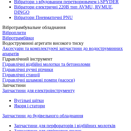
Вібратори з вбудованим перетворювачем i-SPYDER
Вібратори електричні 220B тип AVMU, RVMUE,
DINGO
Вібратори Пневматичні PNU
Вібротрамбувальне обладнання
Віброплити
Вібротрамбівки
Водоструминні агрегати високого тиску
Аксесуари та комплектуючі запчастини до водоструминних
апаратів
Гідравлічний інструмент
Гідравлічні відбійні молотки та бетоноломи
Гідравлічні ручні різчики
Гідравлічні станції
Гідравлічні шламові помпи (насоси)
Запчастини
Запчастини для електроінструменту
Вугільні щітки
Якоря і статори
Запчастини до будівельного обладнання
Запчастини для перфораторів і відбійних молотків
Запчастини для стрічкових пилок