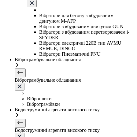
Вібратори для бетону з вбудованим
двигуном M-AFP
Вібратори з вбудованим двигуном GUN
Вібратори з вбудованим перетворювачем i-
SPYDER
Вібратори електричні 220B тип AVMU,
RVMUE, DINGO
Вібратори Пневматичні PNU
Вібротрамбувальне обладнання
Вібротрамбувальне обладнання
Віброплити
Вібротрамбівки
Водоструминні агрегати високого тиску
Водоструминні агрегати високого тиску