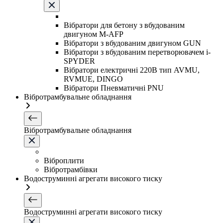
Вібратори для бетону з вбудованим
двигуном M-AFP
Вібратори з вбудованим двигуном GUN
Вібратори з вбудованим перетворювачем i-
SPYDER
Вібратори електричні 220B тип AVMU,
RVMUE, DINGO
Вібратори Пневматичні PNU
Вібротрамбувальне обладнання
Вібротрамбувальне обладнання
Віброплити
Вібротрамбівки
Водоструминні агрегати високого тиску
Водоструминні агрегати високого тиску