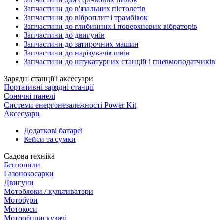
Запчастини до в'язальних пістолетів
Запчастини до віброплит і трамбівок
Запчастини до глибинних і поверхневих вібраторів
Запчастини до двигунів
Запчастини до затирочних машин
Запчастини до нарізувачів швів
Запчастини до штукатурних станцій і пневмоподатчиків
Зарядні станції і аксесуари
Портативні зарядні станції
Сонячні панелі
Системи енергонезалежності Power Kit
Аксесуари
Додаткові батареї
Кейси та сумки
Садова техніка
Бензопили
Газонокосарки
Двигуни
Мотоблоки / культиватори
Мотобури
Мотокоси
Мотообприскувачі