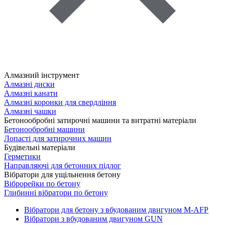
Алмазний інструмент
Алмазні диски
Алмазні канати
Алмазні коронки для свердління
Алмазні чашки
Бетонообробні затирочні машини та витратні матеріали
Бетонообробні машини
Лопасті для затирочних машин
Будівельні матеріали
Герметики
Направляючі для бетонних підлог
Вібратори для ущільнення бетону
Віброрейки по бетону
Глибинні вібратори по бетону
Вібратори для бетону з вбудованим двигуном M-AFP
Вібратори з вбудованим двигуном GUN