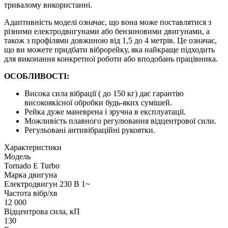
тривалому використанні.
Адаптивність моделі означає, що вона може поставлятися з
різними електродвигунами або бензиновими двигунами, а
також з профілями довжиною від 1,5 до 4 метрів. Це означає,
що ви можете придбати віброрейку, яка найкраще підходить
для виконання конкретної роботи або вподобань працівника.
ОСОБЛИВОСТІ:
Висока сила вібрації ( до 150 кг) дає гарантію
високоякісної обробки будь-яких сумішей.
Рейка дуже маневрена і зручна в експлуатації.
Можливість плавного регулювання відцентрової сили.
Регульовані антивібраційні рукоятки.
Характеристики
Модель
Tornado E Turbo
Марка двигуна
Електродвигун 230 В 1~
Частота вібр/хв
12 000
Відцентрова сила, кП
130