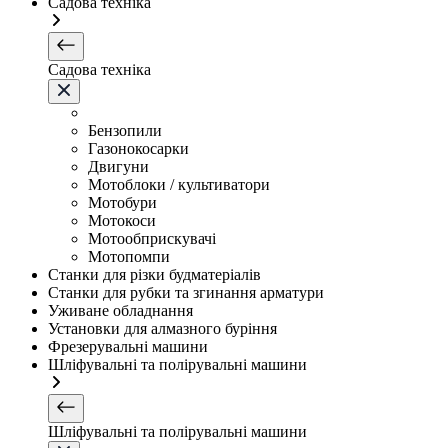
Садова техніка
Садова техніка
Бензопили
Газонокосарки
Двигуни
Мотоблоки / культиватори
Мотобури
Мотокоси
Мотообприскувачі
Мотопомпи
Станки для різки будматеріалів
Станки для рубки та згинання арматури
Уживане обладнання
Установки для алмазного буріння
Фрезерувальні машини
Шліфувальні та полірувальні машини
Шліфувальні та полірувальні машини