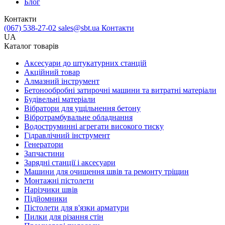
Блог
Контакти
(067) 538-27-02
sales@sbt.ua
Контакти
UA
Каталог товарів
Аксесуари до штукатурних станцій
Акційний товар
Алмазний інструмент
Бетонообробні затирочні машини та витратні матеріали
Будівельні матеріали
Вібратори для ущільнення бетону
Вібротрамбувальне обладнання
Водоструминні агрегати високого тиску
Гідравлічний інструмент
Генератори
Запчастини
Зарядні станції і аксесуари
Машини для очищення швів та ремонту тріщин
Монтажні пістолети
Нарізчики швів
Підйомники
Пістолети для в'язки арматури
Пилки для різання стін