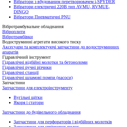
Вібратори з вбудованим перетворювачем i-SPYDER
Вібратори електричні 220B тип AVMU, RVMUE,
DINGO
Вібратори Пневматичні PNU
Вібротрамбувальне обладнання
Віброплити
Вібротрамбівки
Водоструминні агрегати високого тиску
Аксесуари та комплектуючі запчастини до водоструминних
апаратів
Гідравлічний інструмент
Гідравлічні відбійні молотки та бетоноломи
Гідравлічні ручні різчики
Гідравлічні станції
Гідравлічні шламові помпи (насоси)
Запчастини
Запчастини для електроінструменту
Вугільні щітки
Якоря і статори
Запчастини до будівельного обладнання
Запчастини для перфораторів і відбійних молотків
Запчастини для стрічкових пилок