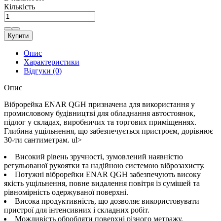
Кількість
Купити
Опис
Характеристики
Відгуки (0)
Опис
Віброрейка ENAR QGH призначена для використання у
промисловому будівництві для обладнання автостоянок,
підлог у складах, виробничих та торгових приміщеннях.
Глибина ущільнення, що забезпечується пристроєм, дорівнює
30-ти сантиметрам. ul>
Високий рівень зручності, зумовлений наявністю
регульованої рукоятки та надійною системою віброзахисту.
Потужні віброрейки ENAR QGH забезпечують високу
якість ущільнення, повне видалення повітря із сумішей та
рівномірність одержуваної поверхні.
Висока продуктивність, що дозволяє використовувати
пристрої для інтенсивних і складних робіт.
Можливість обробляти поверхні різного метражу.