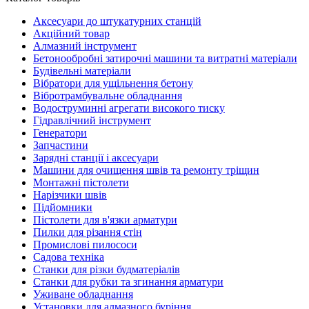
Аксесуари до штукатурних станцій
Акційний товар
Алмазний інструмент
Бетонообробні затирочні машини та витратні матеріали
Будівельні матеріали
Вібратори для ущільнення бетону
Вібротрамбувальне обладнання
Водоструминні агрегати високого тиску
Гідравлічний інструмент
Генератори
Запчастини
Зарядні станції і аксесуари
Машини для очищення швів та ремонту тріщин
Монтажні пістолети
Нарізчики швів
Підйомники
Пістолети для в'язки арматури
Пилки для різання стін
Промислові пилососи
Садова техніка
Станки для різки будматеріалів
Станки для рубки та згинання арматури
Уживане обладнання
Установки для алмазного буріння