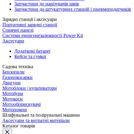
Запчастини до нарізувачів швів
Запчастини до штукатурних станцій і пневмоподатчиків
Зарядні станції і аксесуари
Портативні зарядні станції
Сонячні панелі
Системи енергонезалежності Power Kit
Аксесуари
Додаткові батареї
Кейси та сумки
Садова техніка
Бензопили
Газонокосарки
Двигуни
Мотоблоки / культиватори
Мотобури
Мотокоси
Мотообприскувачі
Мотопомпи
Шліфувальні та полірувальні машини
Аксесуари та витратні матеріали
Каталог товарів