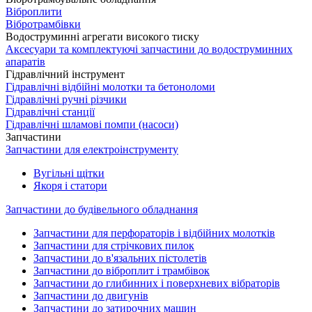
Віброплити
Вібротрамбівки
Водоструминні агрегати високого тиску
Аксесуари та комплектуючі запчастини до водоструминних
апаратів
Гідравлічний інструмент
Гідравлічні відбійні молотки та бетоноломи
Гідравлічні ручні різчики
Гідравлічні станції
Гідравлічні шламові помпи (насоси)
Запчастини
Запчастини для електроінструменту
Вугільні щітки
Якоря і статори
Запчастини до будівельного обладнання
Запчастини для перфораторів і відбійних молотків
Запчастини для стрічкових пилок
Запчастини до в'язальних пістолетів
Запчастини до віброплит і трамбівок
Запчастини до глибинних і поверхневих вібраторів
Запчастини до двигунів
Запчастини до затирочних машин