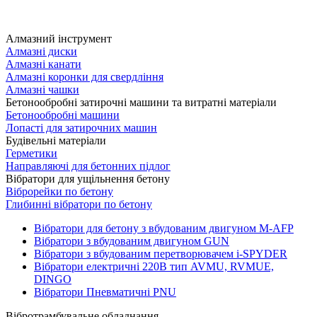
Алмазний інструмент
Алмазні диски
Алмазні канати
Алмазні коронки для свердління
Алмазні чашки
Бетонообробні затирочні машини та витратні матеріали
Бетонообробні машини
Лопасті для затирочних машин
Будівельні матеріали
Герметики
Направляючі для бетонних підлог
Вібратори для ущільнення бетону
Віброрейки по бетону
Глибинні вібратори по бетону
Вібратори для бетону з вбудованим двигуном M-AFP
Вібратори з вбудованим двигуном GUN
Вібратори з вбудованим перетворювачем i-SPYDER
Вібратори електричні 220B тип AVMU, RVMUE,
DINGO
Вібратори Пневматичні PNU
Вібротрамбувальне обладнання