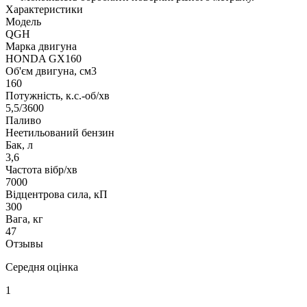
Характеристики
Модель
QGH
Марка двигуна
HONDA GX160
Об'єм двигуна, см3
160
Потужність, к.с.-об/хв
5,5/3600
Паливо
Неетильований бензин
Бак, л
3,6
Частота вібр/хв
7000
Відцентрова сила, кП
300
Вага, кг
47
Отзывы
Середня оцінка
1