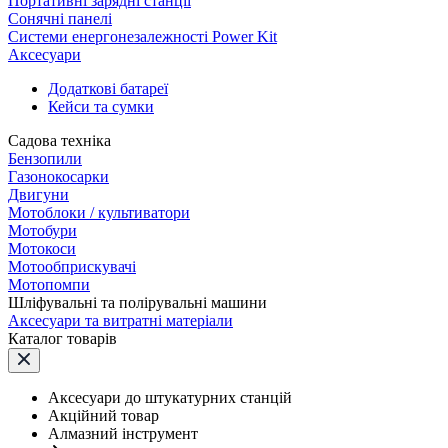
Портативні зарядні станції
Сонячні панелі
Системи енергонезалежності Power Kit
Аксесуари
Додаткові батареї
Кейси та сумки
Садова техніка
Бензопили
Газонокосарки
Двигуни
Мотоблоки / культиватори
Мотобури
Мотокоси
Мотообприскувачі
Мотопомпи
Шліфувальні та полірувальні машини
Аксесуари та витратні матеріали
Каталог товарів
Аксесуари до штукатурних станцій
Акційний товар
Алмазний інструмент