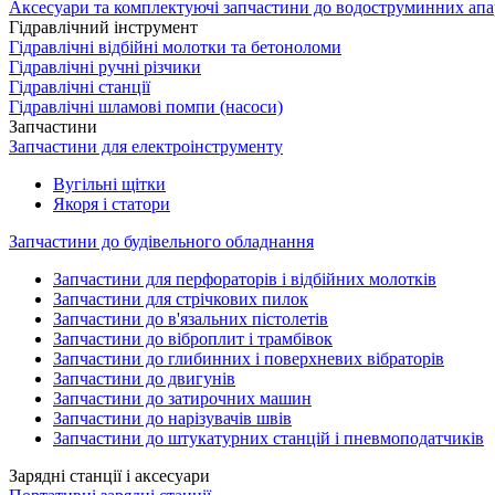
Аксесуари та комплектуючі запчастини до водоструминних апа
Гідравлічний інструмент
Гідравлічні відбійні молотки та бетоноломи
Гідравлічні ручні різчики
Гідравлічні станції
Гідравлічні шламові помпи (насоси)
Запчастини
Запчастини для електроінструменту
Вугільні щітки
Якоря і статори
Запчастини до будівельного обладнання
Запчастини для перфораторів і відбійних молотків
Запчастини для стрічкових пилок
Запчастини до в'язальних пістолетів
Запчастини до віброплит і трамбівок
Запчастини до глибинних і поверхневих вібраторів
Запчастини до двигунів
Запчастини до затирочних машин
Запчастини до нарізувачів швів
Запчастини до штукатурних станцій і пневмоподатчиків
Зарядні станції і аксесуари