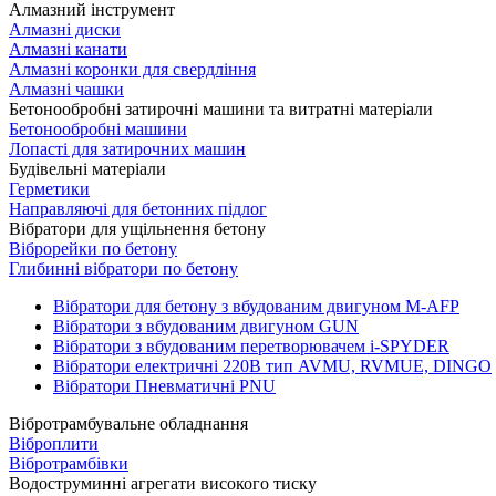
Алмазний інструмент
Алмазні диски
Алмазні канати
Алмазні коронки для свердління
Алмазні чашки
Бетонообробні затирочні машини та витратні матеріали
Бетонообробні машини
Лопасті для затирочних машин
Будівельні матеріали
Герметики
Направляючі для бетонних підлог
Вібратори для ущільнення бетону
Віброрейки по бетону
Глибинні вібратори по бетону
Вібратори для бетону з вбудованим двигуном M-AFP
Вібратори з вбудованим двигуном GUN
Вібратори з вбудованим перетворювачем i-SPYDER
Вібратори електричні 220B тип AVMU, RVMUE, DINGO
Вібратори Пневматичні PNU
Вібротрамбувальне обладнання
Віброплити
Вібротрамбівки
Водоструминні агрегати високого тиску