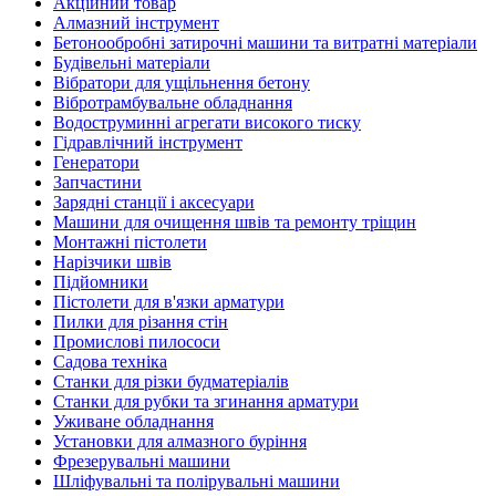
Акційний товар
Алмазний інструмент
Бетонообробні затирочні машини та витратні матеріали
Будівельні матеріали
Вібратори для ущільнення бетону
Вібротрамбувальне обладнання
Водоструминні агрегати високого тиску
Гідравлічний інструмент
Генератори
Запчастини
Зарядні станції і аксесуари
Машини для очищення швів та ремонту тріщин
Монтажні пістолети
Нарізчики швів
Підйомники
Пістолети для в'язки арматури
Пилки для різання стін
Промислові пилососи
Садова техніка
Станки для різки будматеріалів
Станки для рубки та згинання арматури
Уживане обладнання
Установки для алмазного буріння
Фрезерувальні машини
Шліфувальні та полірувальні машини