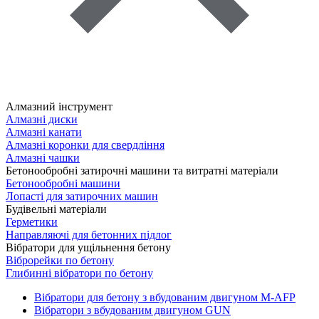
Алмазний інструмент
Алмазні диски
Алмазні канати
Алмазні коронки для свердління
Алмазні чашки
Бетонообробні затирочні машини та витратні матеріали
Бетонообробні машини
Лопасті для затирочних машин
Будівельні матеріали
Герметики
Направляючі для бетонних підлог
Вібратори для ущільнення бетону
Віброрейки по бетону
Глибинні вібратори по бетону
Вібратори для бетону з вбудованим двигуном M-AFP
Вібратори з вбудованим двигуном GUN