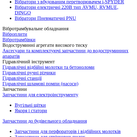
Вібратори з вбудованим перетворювачем i-SPYDER
Вібратори електричні 220B тип AVMU, RVMUE,
DINGO
Вібратори Пневматичні PNU
Вібротрамбувальне обладнання
Віброплити
Вібротрамбівки
Водоструминні агрегати високого тиску
Аксесуари та комплектуючі запчастини до водоструминних
апаратів
Гідравлічний інструмент
Гідравлічні відбійні молотки та бетоноломи
Гідравлічні ручні різчики
Гідравлічні станції
Гідравлічні шламові помпи (насоси)
Запчастини
Запчастини для електроінструменту
Вугільні щітки
Якоря і статори
Запчастини до будівельного обладнання
Запчастини для перфораторів і відбійних молотків
Запчастини для стрічкових пилок