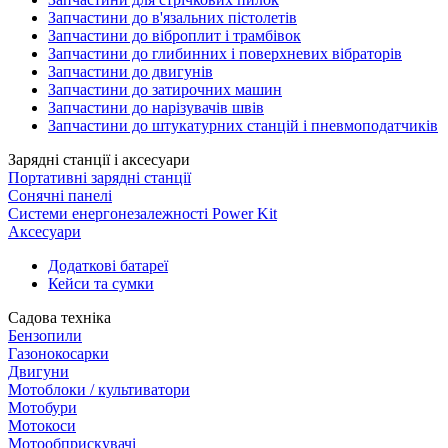
Запчастини до в'язальних пістолетів
Запчастини до віброплит і трамбівок
Запчастини до глибинних і поверхневих вібраторів
Запчастини до двигунів
Запчастини до затирочних машин
Запчастини до нарізувачів швів
Запчастини до штукатурних станцій і пневмоподатчиків
Зарядні станції і аксесуари
Портативні зарядні станції
Сонячні панелі
Системи енергонезалежності Power Kit
Аксесуари
Додаткові батареї
Кейси та сумки
Садова техніка
Бензопили
Газонокосарки
Двигуни
Мотоблоки / культиватори
Мотобури
Мотокоси
Мотообприскувачі