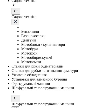
Садова техніка
Садова техніка
Бензопили
Газонокосарки
Двигуни
Мотоблоки / культиватори
Мотобури
Мотокоси
Мотообприскувачі
Мотопомпи
Станки для різки будматеріалів
Станки для рубки та згинання арматури
Уживане обладнання
Установки для алмазного буріння
Фрезерувальні машини
Шліфувальні та полірувальні машини
Шліфувальні та полірувальні машини