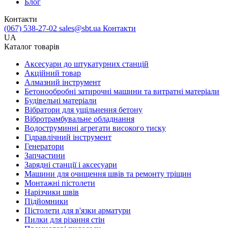
Блог
Контакти
(067) 538-27-02
sales@sbt.ua
Контакти
UA
Каталог товарів
Аксесуари до штукатурних станцій
Акційний товар
Алмазний інструмент
Бетонообробні затирочні машини та витратні матеріали
Будівельні матеріали
Вібратори для ущільнення бетону
Вібротрамбувальне обладнання
Водоструминні агрегати високого тиску
Гідравлічний інструмент
Генератори
Запчастини
Зарядні станції і аксесуари
Машини для очищення швів та ремонту тріщин
Монтажні пістолети
Нарізчики швів
Підйомники
Пістолети для в'язки арматури
Пилки для різання стін