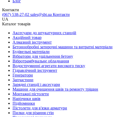
Блог
Контакти
(067) 538-27-02
sales@sbt.ua
Контакти
UA
Каталог товарів
Аксесуари до штукатурних станцій
Акційний товар
Алмазний інструмент
Бетонообробні затирочні машини та витратні матеріали
Будівельні матеріали
Вібратори для ущільнення бетону
Вібротрамбувальне обладнання
Водоструминні агрегати високого тиску
Гідравлічний інструмент
Генератори
Запчастини
Зарядні станції і аксесуари
Машини для очищення швів та ремонту тріщин
Монтажні пістолети
Нарізчики швів
Підйомники
Пістолети для в'язки арматури
Пилки для різання стін