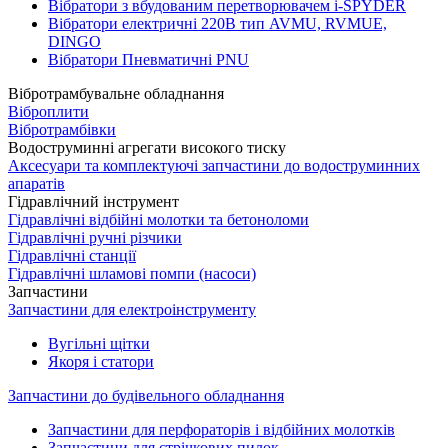
Вібратори з вбудованим перетворювачем i-SPYDER
Вібратори електричні 220B тип AVMU, RVMUE,
DINGO
Вібратори Пневматичні PNU
Вібротрамбувальне обладнання
Віброплити
Вібротрамбівки
Водоструминні агрегати високого тиску
Аксесуари та комплектуючі запчастини до водоструминних
апаратів
Гідравлічний інструмент
Гідравлічні відбійні молотки та бетоноломи
Гідравлічні ручні різчики
Гідравлічні станції
Гідравлічні шламові помпи (насоси)
Запчастини
Запчастини для електроінструменту
Вугільні щітки
Якоря і статори
Запчастини до будівельного обладнання
Запчастини для перфораторів і відбійних молотків
Запчастини для стрічкових пилок