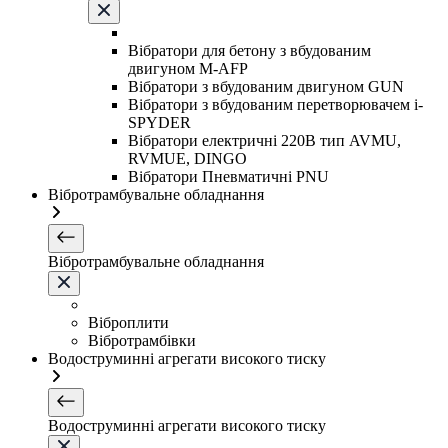
Вібратори для бетону з вбудованим
двигуном M-AFP
Вібратори з вбудованим двигуном GUN
Вібратори з вбудованим перетворювачем i-
SPYDER
Вібратори електричні 220B тип AVMU,
RVMUE, DINGO
Вібратори Пневматичні PNU
Вібротрамбувальне обладнання
Вібротрамбувальне обладнання
Віброплити
Вібротрамбівки
Водоструминні агрегати високого тиску
Водоструминні агрегати високого тиску