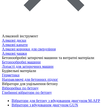
Алмазний інструмент
Алмазні диски
Алмазні канати
Алмазні коронки для свердління
Алмазні чашки
Бетонообробні затирочні машини та витратні матеріали
Бетонообробні машини
Лопасті для затирочних машин
Будівельні матеріали
Герметики
Направляючі для бетонних підлог
Вібратори для ущільнення бетону
Віброрейки по бетону
Глибинні вібратори по бетону
Вібратори для бетону з вбудованим двигуном M-AFP
Вібратори з вбудованим двигуном GUN