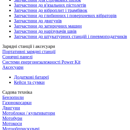
Запчастини до в'язальних пістолетів
Запчастини до віброплит і трамбівок
Запчастини до глибинних і поверхневих вібраторів
Запчастини до двигунів
Запчастини до затирочних машин
Запчастини до нарізувачів швів
Запчастини до штукатурних станцій і пневмоподатчиків
Зарядні станції і аксесуари
Портативні зарядні станції
Сонячні панелі
Системи енергонезалежності Power Kit
Аксесуари
Додаткові батареї
Кейси та сумки
Садова техніка
Бензопили
Газонокосарки
Двигуни
Мотоблоки / культиватори
Мотобури
Мотокоси
Мотообприскувачі