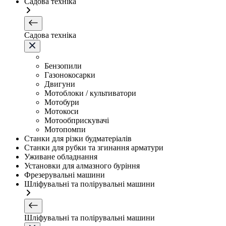
Садова техніка
Садова техніка
Бензопили
Газонокосарки
Двигуни
Мотоблоки / культиватори
Мотобури
Мотокоси
Мотообприскувачі
Мотопомпи
Станки для різки будматеріалів
Станки для рубки та згинання арматури
Уживане обладнання
Установки для алмазного буріння
Фрезерувальні машини
Шліфувальні та полірувальні машини
Шліфувальні та полірувальні машини