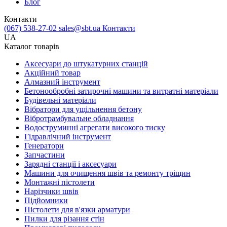
Блог
Контакти
(067) 538-27-02
sales@sbt.ua
Контакти
UA
Каталог товарів
Аксесуари до штукатурних станцій
Акційний товар
Алмазний інструмент
Бетонообробні затирочні машини та витратні матеріали
Будівельні матеріали
Вібратори для ущільнення бетону
Вібротрамбувальне обладнання
Водоструминні агрегати високого тиску
Гідравлічний інструмент
Генератори
Запчастини
Зарядні станції і аксесуари
Машини для очищення швів та ремонту тріщин
Монтажні пістолети
Нарізчики швів
Підйомники
Пістолети для в'язки арматури
Пилки для різання стін