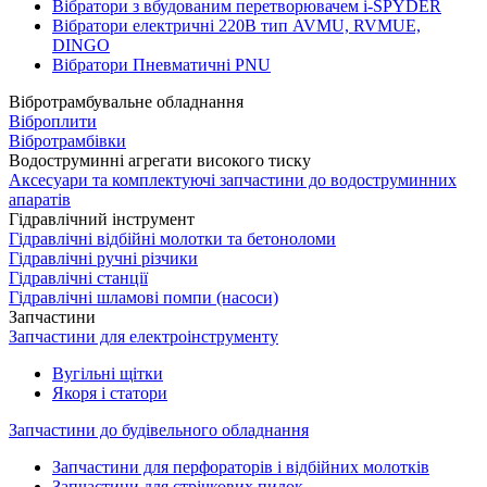
Вібратори з вбудованим перетворювачем i-SPYDER
Вібратори електричні 220B тип AVMU, RVMUE,
DINGO
Вібратори Пневматичні PNU
Вібротрамбувальне обладнання
Віброплити
Вібротрамбівки
Водоструминні агрегати високого тиску
Аксесуари та комплектуючі запчастини до водоструминних
апаратів
Гідравлічний інструмент
Гідравлічні відбійні молотки та бетоноломи
Гідравлічні ручні різчики
Гідравлічні станції
Гідравлічні шламові помпи (насоси)
Запчастини
Запчастини для електроінструменту
Вугільні щітки
Якоря і статори
Запчастини до будівельного обладнання
Запчастини для перфораторів і відбійних молотків
Запчастини для стрічкових пилок