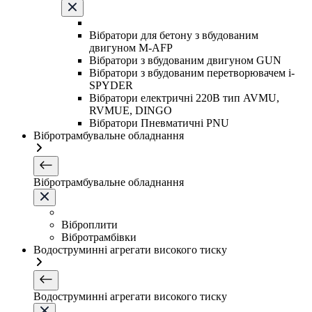
Вібратори для бетону з вбудованим
двигуном M-AFP
Вібратори з вбудованим двигуном GUN
Вібратори з вбудованим перетворювачем i-
SPYDER
Вібратори електричні 220B тип AVMU,
RVMUE, DINGO
Вібратори Пневматичні PNU
Вібротрамбувальне обладнання
Вібротрамбувальне обладнання
Віброплити
Вібротрамбівки
Водоструминні агрегати високого тиску
Водоструминні агрегати високого тиску