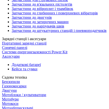
Запчастини до в'язальних пістолетів
Запчастини до віброплит і трамбівок
Запчастини до глибинних і поверхневих вібраторів
Запчастини до двигунів
Запчастини до затирочних машин
Запчастини до нарізувачів швів
Запчастини до штукатурних станцій і пневмоподатчиків
Зарядні станції і аксесуари
Портативні зарядні станції
Сонячні панелі
Системи енергонезалежності Power Kit
Аксесуари
Додаткові батареї
Кейси та сумки
Садова техніка
Бензопили
Газонокосарки
Двигуни
Мотоблоки / культиватори
Мотобури
Мотокоси
Мотообприскувачі