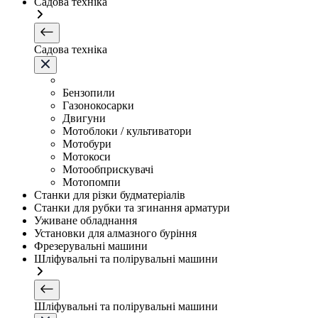
Садова техніка
Садова техніка
Бензопили
Газонокосарки
Двигуни
Мотоблоки / культиватори
Мотобури
Мотокоси
Мотообприскувачі
Мотопомпи
Станки для різки будматеріалів
Станки для рубки та згинання арматури
Уживане обладнання
Установки для алмазного буріння
Фрезерувальні машини
Шліфувальні та полірувальні машини
Шліфувальні та полірувальні машини