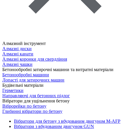
Алмазний інструмент
Алмазні диски
Алмазні канати
Алмазні коронки для свердління
Алмазні чашки
Бетонообробні затирочні машини та витратні матеріали
Бетонообробні машини
Лопасті для затирочних машин
Будівельні матеріали
Герметики
Направляючі для бетонних підлог
Вібратори для ущільнення бетону
Віброрейки по бетону
Глибинні вібратори по бетону
Вібратори для бетону з вбудованим двигуном M-AFP
Вібратори з вбудованим двигуном GUN