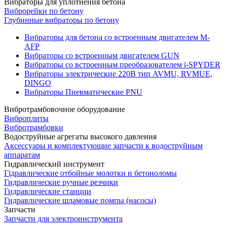
Вибраторы для уплотнения бетона
Виброрейки по бетону
Глубинные вибраторы по бетону
Вибраторы для бетона со встроенным двигателем M-
AFP
Вибраторы со встроенным двигателем GUN
Вибраторы со встроенным преобразователем i-SPYDER
Вибраторы электрические 220B тип AVMU, RVMUE,
DINGO
Вибраторы Пневматические PNU
Вибротрамбовочное оборудование
Виброплиты
Вибротрамбовки
Водоструйные агрегаты высокого давления
Аксессуары и комплектующие запчасти к водоструйным
аппаратам
Гидравлический инструмент
Гідравлические отбойные молотки и бетоноломы
Гидравлические ручные резчики
Гидравлические станции
Гидравлические шламовые помпы (насосы)
Запчасти
Запчасти для электроинструмента