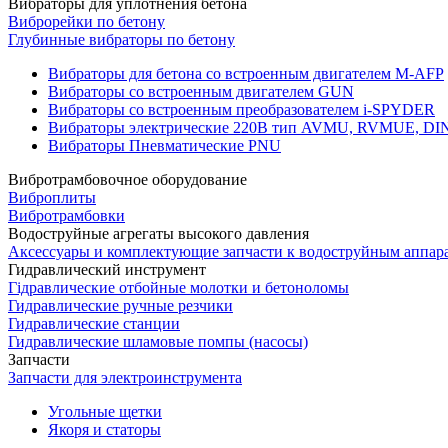
Вибраторы для уплотнения бетона
Виброрейки по бетону
Глубинные вибраторы по бетону
Вибраторы для бетона со встроенным двигателем M-AFP
Вибраторы со встроенным двигателем GUN
Вибраторы со встроенным преобразователем i-SPYDER
Вибраторы электрические 220B тип AVMU, RVMUE, D
Вибраторы Пневматические PNU
Вибротрамбовочное оборудование
Виброплиты
Вибротрамбовки
Водоструйные агрегаты высокого давления
Аксессуары и комплектующие запчасти к водоструйным аппар
Гидравлический инструмент
Гідравлические отбойные молотки и бетоноломы
Гидравлические ручные резчики
Гидравлические станции
Гидравлические шламовые помпы (насосы)
Запчасти
Запчасти для электроинструмента
Угольные щетки
Якоря и статоры