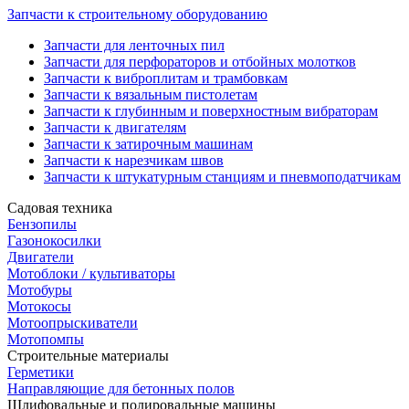
Запчасти к строительному оборудованию
Запчасти для ленточных пил
Запчасти для перфораторов и отбойных молотков
Запчасти к виброплитам и трамбовкам
Запчасти к вязальным пистолетам
Запчасти к глубинным и поверхностным вибраторам
Запчасти к двигателям
Запчасти к затирочным машинам
Запчасти к нарезчикам швов
Запчасти к штукатурным станциям и пневмоподатчикам
Садовая техника
Бензопилы
Газонокосилки
Двигатели
Мотоблоки / культиваторы
Мотобуры
Мотокосы
Мотоопрыскиватели
Мотопомпы
Строительные материалы
Герметики
Направляющие для бетонных полов
Шлифовальные и полировальные машины