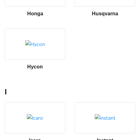
Honga
Husqvarna
Hycon
I