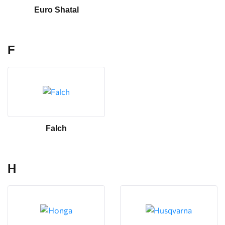
Euro Shatal
F
Falch
H