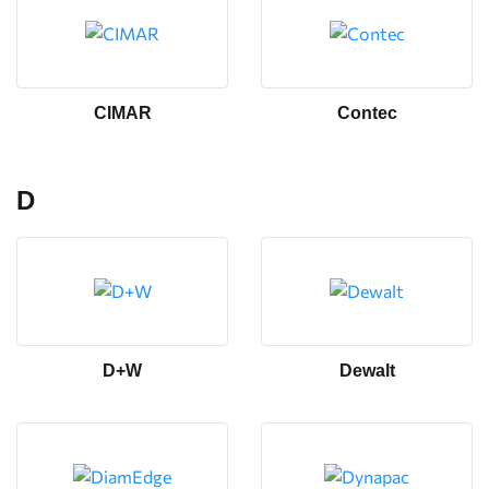
CIMAR
Contec
D
D+W
Dewalt