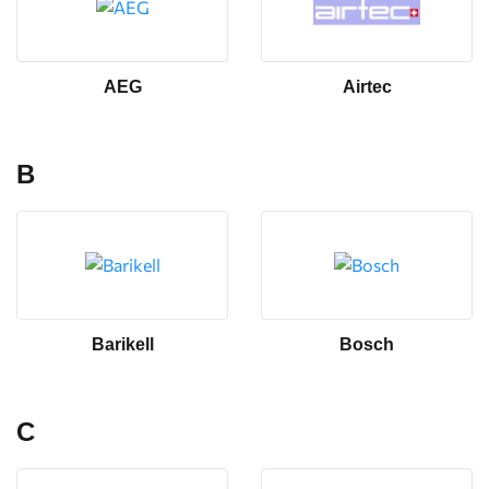
AEG
Airtec
B
Barikell
Bosch
C