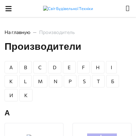
На главную
Производитель
Производители
A
B
C
D
E
F
H
I
K
L
M
N
P
S
T
Б
И
К
A