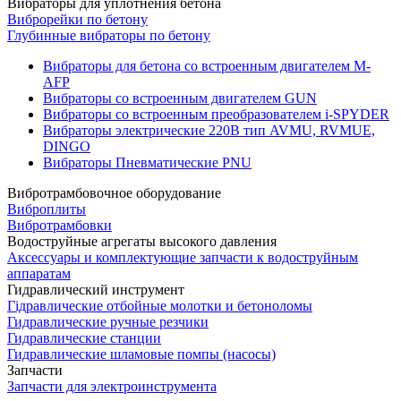
Вибраторы для уплотнения бетона
Виброрейки по бетону
Глубинные вибраторы по бетону
Вибраторы для бетона со встроенным двигателем M-
AFP
Вибраторы со встроенным двигателем GUN
Вибраторы со встроенным преобразователем i-SPYDER
Вибраторы электрические 220B тип AVMU, RVMUE,
DINGO
Вибраторы Пневматические PNU
Вибротрамбовочное оборудование
Виброплиты
Вибротрамбовки
Водоструйные агрегаты высокого давления
Аксессуары и комплектующие запчасти к водоструйным
аппаратам
Гидравлический инструмент
Гідравлические отбойные молотки и бетоноломы
Гидравлические ручные резчики
Гидравлические станции
Гидравлические шламовые помпы (насосы)
Запчасти
Запчасти для электроинструмента