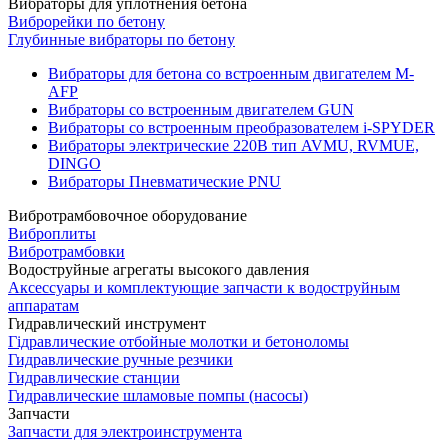
Вибраторы для уплотнения бетона
Виброрейки по бетону
Глубинные вибраторы по бетону
Вибраторы для бетона со встроенным двигателем M-
AFP
Вибраторы со встроенным двигателем GUN
Вибраторы со встроенным преобразователем i-SPYDER
Вибраторы электрические 220B тип AVMU, RVMUE,
DINGO
Вибраторы Пневматические PNU
Вибротрамбовочное оборудование
Виброплиты
Вибротрамбовки
Водоструйные агрегаты высокого давления
Аксессуары и комплектующие запчасти к водоструйным
аппаратам
Гидравлический инструмент
Гідравлические отбойные молотки и бетоноломы
Гидравлические ручные резчики
Гидравлические станции
Гидравлические шламовые помпы (насосы)
Запчасти
Запчасти для электроинструмента