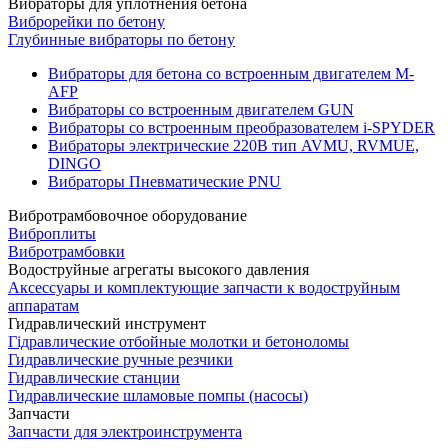
Вибраторы для уплотнения бетона
Виброрейки по бетону
Глубинные вибраторы по бетону
Вибраторы для бетона со встроенным двигателем M-
AFP
Вибраторы со встроенным двигателем GUN
Вибраторы со встроенным преобразователем i-SPYDER
Вибраторы электрические 220B тип AVMU, RVMUE,
DINGO
Вибраторы Пневматические PNU
Вибротрамбовочное оборудование
Виброплиты
Вибротрамбовки
Водоструйные агрегаты высокого давления
Аксессуары и комплектующие запчасти к водоструйным
аппаратам
Гидравлический инструмент
Гідравлические отбойные молотки и бетоноломы
Гидравлические ручные резчики
Гидравлические станции
Гидравлические шламовые помпы (насосы)
Запчасти
Запчасти для электроинструмента