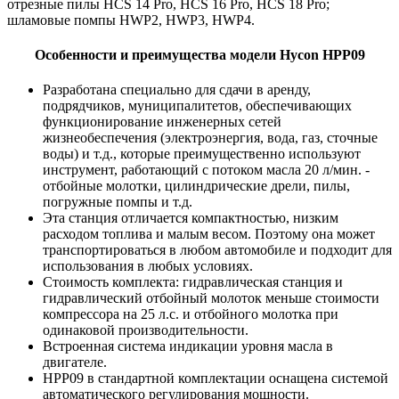
отрезные пилы HCS 14 Pro, HCS 16 Pro, HCS 18 Pro;
шламовые помпы HWP2, HWP3, HWP4.
Особенности и преимущества модели Hycon HPP09
Разработана специально для сдачи в аренду,
подрядчиков, муниципалитетов, обеспечивающих
функционирование инженерных сетей
жизнеобеспечения (электроэнергия, вода, газ, сточные
воды) и т.д., которые преимущественно используют
инструмент, работающий с потоком масла 20 л/мин. -
отбойные молотки, цилиндрические дрели, пилы,
погружные помпы и т.д.
Эта станция отличается компактностью, низким
расходом топлива и малым весом. Поэтому она может
транспортироваться в любом автомобиле и подходит для
использования в любых условиях.
Стоимость комплекта: гидравлическая станция и
гидравлический отбойный молоток меньше стоимости
компрессора на 25 л.с. и отбойного молотка при
одинаковой производительности.
Встроенная система индикации уровня масла в
двигателе.
HPP09 в стандартной комплектации оснащена системой
автоматического регулирования мощности.