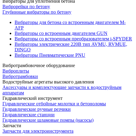
Вибраторы для уплотнения бетона
Виброрейки по бетону
Глубинные вибраторы по бетону
Вибраторы для бетона со встроенным двигателем M-
AFP
Вибраторы со встроенным двигателем GUN
Вибраторы со встроенным преобразователем i-SPYDER
Вибраторы электрические 220B тип AVMU, RVMUE,
DINGO
Вибраторы Пневматические PNU
Вибротрамбовочное оборудование
Виброплиты
Вибротрамбовки
Водоструйные агрегаты высокого давления
Аксессуары и комплектующие запчасти к водоструйным
аппаратам
Гидравлический инструмент
Гідравлические отбойные молотки и бетоноломы
Гидравлические ручные резчики
Гидравлические станции
Гидравлические шламовые помпы (насосы)
Запчасти
Запчасти для электроинструмента