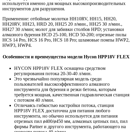
используется именно для мощных высокопроизводительных
инструментов для разрушения.
Применение: отбойные молотки HH10RV, HH15, HH20,
HH20RV, HH23, HRD 20, HH25 20 л/мин., HH25 30 л/мин.,
HH27 30 л/мин; молот для забивки столбов HPD; установки
алмазного бурения HCD 25-100, HCD 50-200; отрезные пилы
HCS 14 Pro, HCS 16 Pro, HCS 18 Pro; шламовые помпы HWP2,
HWP3, HWP4.
Особенности и преимущества модели Hycon HPP18V FLEX
HYCON HPP18V FLEX оснащена средством
регулирования потока 20-30-40 л/мин.
Это чрезвычайно популярная модель среди
пользователей высокоэффективного алмазного
инструмента для бурения и резки бетона, которым
требуется мощная, качественная гидравлическая станция
с потоком 40 л/мин.
Отличаясь гибкостью настройки потока, станция
HPP18V FLEX достаточна для питания любого
инструмента, но обычно используется для питания
отрезных пил ø400/ø450 мм, алмазных цепных пил, пил
фирмы Partner и другого инструмента, работающего на
скорости потока 40 л/мин.